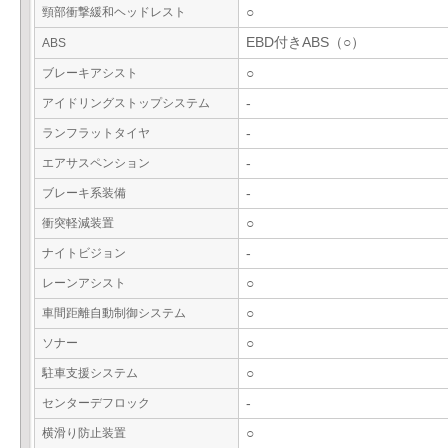
頸部衝撃緩和ヘッドレスト
○
EBD付きABS（○）
ABS
ブレーキアシスト
○
アイドリングストップシステム
-
ランフラットタイヤ
-
エアサスペンション
-
ブレーキ系装備
-
衝突軽減装置
○
ナイトビジョン
-
レーンアシスト
○
車間距離自動制御システム
○
ソナー
○
駐車支援システム
○
センターデフロック
-
横滑り防止装置
○