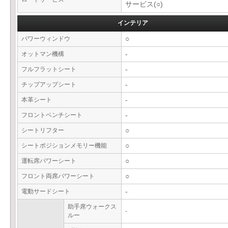
サービス(○)
インテリア
パワーウィンドウ
○
オットマン機構
-
フルフラットシート
-
チップアップシート
-
本革シート
-
フロントベンチシート
-
シートリフター
○
シートポジションメモリー機能
○
運転席パワーシート
○
フロント両席パワーシート
○
電動サードシート
-
助手席ウォークス
-
ルー