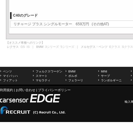
C40のグレード
リチャージ プラス シングルモーター 659万円 (その他AT)
【オススメ車種へのリンク】
レクサス
GS
IS
｜ BMW
3シリーズ
5シリーズ
｜ メルセデス・ベンツ
Eクラス
Sクラス
ベンツ
フォルクスワーゲン
BMW
MINI
マイバッハ
スマート
ボルボ
サーブ
フィアット
マセラティ
フェラーリ
ランボルギーニ
利用規約
|
お問い合わせ
|
プライバシーポリシー
輸入