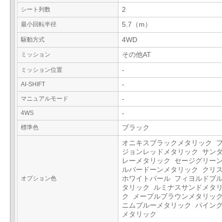
シート列数
2
最小回転半径
5.7（m）
駆動方式
4WD
ミッション
その他AT
ミッション位置
-
AI-SHIFT
-
マニュアルモード
-
4WS
-
標準色
ブラック
オニキスブラックメタリック 
ジョンレッドメタリック サン
レーメタリック セージグリーン
ルバードーンメタリック クリ
オプション色
ホワイトパール フィヨルドブ
タリック ルミナスサンドメタ
ク メープルブラウンメタリック
ニムブルーメタリック パイン
メタリック