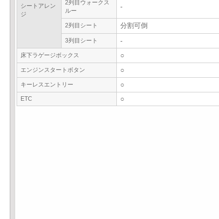
2列目ウォークス
シートアレン
-
ルー
ジ
2列目シート
分割可倒
3列目シート
-
床下ラゲージボックス
○
エンジンスタートボタン
○
キーレスエントリー
○
ETC
○