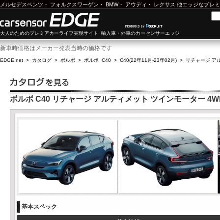
メルセデスベンツ
・
フォルクスワーゲン
・
BMW
・
アウディ
・
レクサス
他エッジなプレミ
大人のためのプレミアカーライフ実現サイト 輸入車・外車のカーセンサーエッジ
新車時価格はメーカー発表当時の価格です
EDGE.net
>
カタログ
>
ボルボ
>
ボルボ C40
>
C40(22年11月-23年02月)
>
リチャージ ア
ボルボ C40 リチャージ アルティメット ツインモーター 4W
基本スペック