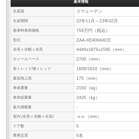
基本情報
生産国
スウェーデン
生産期間
22年11月～23年02月
新車時車両価格
759万円（税込）
型式
ZAA-XE400AXCE
全長ｘ全幅ｘ全高
4440x1875x1595（mm）
ホイールベース
2700（mm）
前トレッド/後トレッド
1600/1610（mm）
最低地上高
175（mm）
車体重量
2150（kg）
車体総重量
2425（kg）
最大積載量
-
室内 (全長ｘ全幅ｘ全高)
-x-x-（mm）
ドア数
5
乗車定員
5名