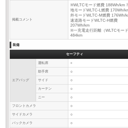
※WLTCモード燃費 188Wh/km
地モードWLTC-L燃費 170Wh/k
外モードWLTC-M燃費 176Wh/k
掲載コメント
速道路モードWLTC-H燃費
207Wh/km
※一充電走行距離（WLTCモー
484km
装備
セーフティ
運転席
○
助手席
○
エアバッグ
サイド
○
カーテン
○
ニー
○
フロントカメラ
○
サイドカメラ
○
バックカメラ
○