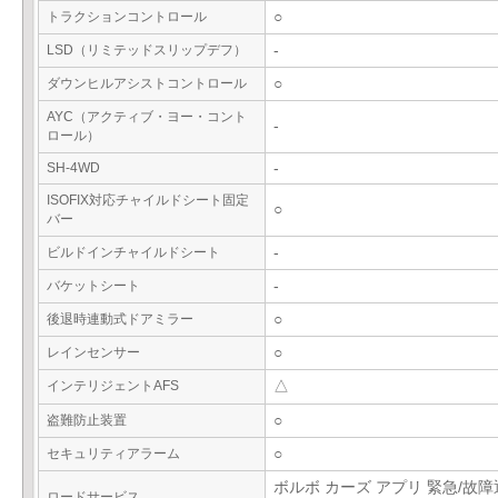
トラクションコントロール
○
LSD（リミテッドスリップデフ）
-
ダウンヒルアシストコントロール
○
AYC（アクティブ・ヨー・コント
-
ロール）
SH-4WD
-
ISOFIX対応チャイルドシート固定
○
バー
ビルドインチャイルドシート
-
バケットシート
-
後退時連動式ドアミラー
○
レインセンサー
○
インテリジェントAFS
△
盗難防止装置
○
セキュリティアラーム
○
ボルボ カーズ アプリ 緊急/故
ロードサービス