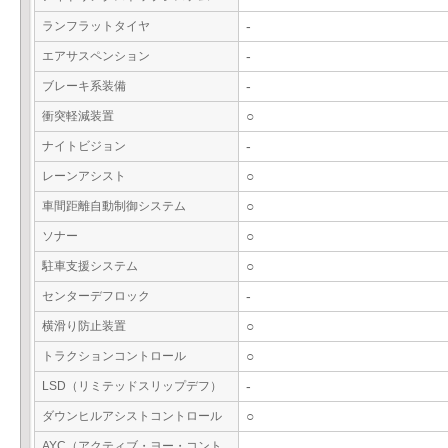
ランフラットタイヤ
-
エアサスペンション
-
ブレーキ系装備
-
衝突軽減装置
○
ナイトビジョン
-
レーンアシスト
○
車間距離自動制御システム
○
ソナー
○
駐車支援システム
○
センターデフロック
-
横滑り防止装置
○
トラクションコントロール
○
LSD（リミテッドスリップデフ）
-
ダウンヒルアシストコントロール
○
AYC（アクティブ・ヨー・コント