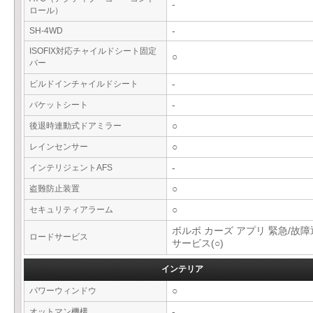
-
ロール）
SH-4WD
-
ISOFIX対応チャイルドシート固定
○
バー
ビルドインチャイルドシート
-
バケットシート
-
後退時連動式ドアミラー
○
レインセンサー
○
インテリジェントAFS
-
盗難防止装置
○
セキュリティアラーム
○
ボルボ カーズ アプリ 緊急/故
ロードサービス
サービス(○)
インテリア
パワーウィンドウ
○
オットマン機構
-