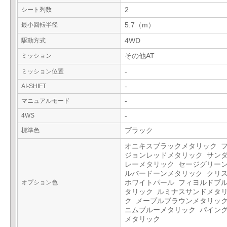
シート列数
2
最小回転半径
5.7（m）
駆動方式
4WD
ミッション
その他AT
ミッション位置
-
AI-SHIFT
-
マニュアルモード
-
4WS
-
標準色
ブラック
オニキスブラックメタリック 
ジョンレッドメタリック サン
レーメタリック セージグリーン
ルバードーンメタリック クリ
オプション色
ホワイトパール フィヨルドブ
タリック ルミナスサンドメタ
ク メープルブラウンメタリック
ニムブルーメタリック パイン
メタリック