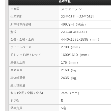
基本情報
生産国
スウェーデン
生産期間
22年03月～22年03月
新車時車両価格
499万円（税込）
型式
ZAA-XE400AXCE
全長ｘ全幅ｘ全高
4440x1875x1595（mm）
ホイールベース
2700（mm）
前トレッド/後トレッド
1600/1610（mm）
最低地上高
175（mm）
車体重量
2160（kg）
車体総重量
2435（kg）
最大積載量
-
室内 (全長ｘ全幅ｘ全高)
-x-x-（mm）
ドア数
5
乗車定員
5名