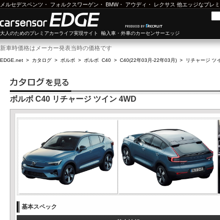
メルセデスベンツ
・
フォルクスワーゲン
・
BMW
・
アウディ
・
レクサス
他エッジなプレミ
大人のためのプレミアカーライフ実現サイト 輸入車・外車のカーセンサーエッジ
新車時価格はメーカー発表当時の価格です
EDGE.net
>
カタログ
>
ボルボ
>
ボルボ C40
>
C40(22年03月-22年03月)
>
リチャージ ツイ
ボルボ C40 リチャージ ツイン 4WD
基本スペック