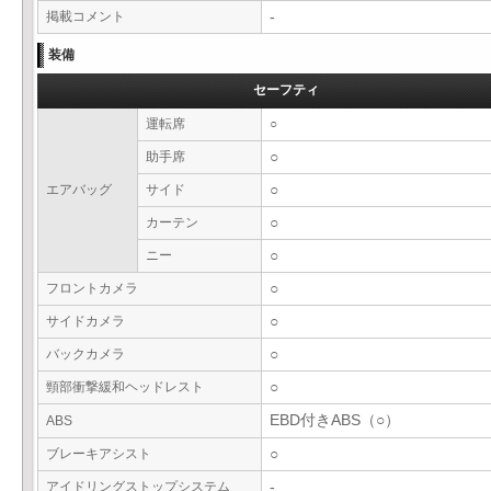
掲載コメント
-
装備
セーフティ
運転席
○
助手席
○
エアバッグ
サイド
○
カーテン
○
ニー
○
フロントカメラ
○
サイドカメラ
○
バックカメラ
○
頸部衝撃緩和ヘッドレスト
○
EBD付きABS（○）
ABS
ブレーキアシスト
○
アイドリングストップシステム
-