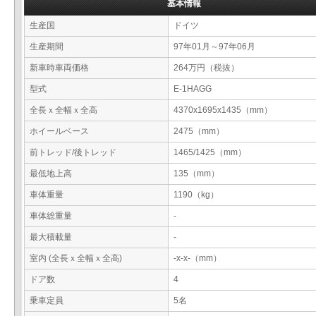
基本情報
生産国
ドイツ
生産期間
97年01月～97年06月
新車時車両価格
264万円（税抜）
型式
E-1HAGG
全長ｘ全幅ｘ全高
4370x1695x1435（mm）
ホイールベース
2475（mm）
前トレッド/後トレッド
1465/1425（mm）
最低地上高
135（mm）
車体重量
1190（kg）
車体総重量
-
最大積載量
-
室内 (全長ｘ全幅ｘ全高)
-x-x-（mm）
ドア数
4
乗車定員
5名