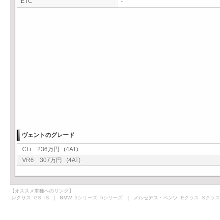
ETC
-
ヴェントのグレード
CLi 236万円 (4AT)
VR6 307万円 (4AT)
【オススメ車種へのリンク】
レクサス
GS
IS
｜ BMW
3シリーズ
5シリーズ
｜ メルセデス・ベンツ
Eクラス
Sクラス