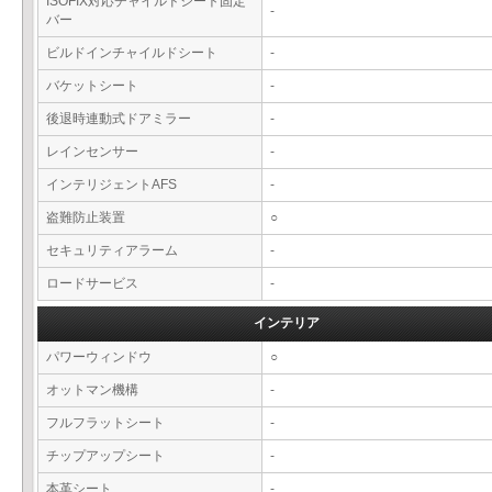
ISOFIX対応チャイルドシート固定
-
バー
ビルドインチャイルドシート
-
バケットシート
-
後退時連動式ドアミラー
-
レインセンサー
-
インテリジェントAFS
-
盗難防止装置
○
セキュリティアラーム
-
ロードサービス
-
インテリア
パワーウィンドウ
○
オットマン機構
-
フルフラットシート
-
チップアップシート
-
本革シート
-