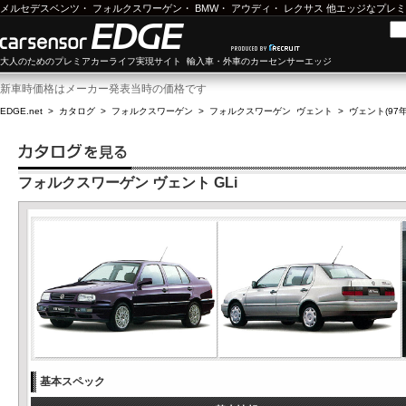
メルセデスベンツ
・
フォルクスワーゲン
・
BMW
・
アウディ
・
レクサス
他エッジなプレミ
大人のためのプレミアカーライフ実現サイト 輸入車・外車のカーセンサーエッジ
新車時価格はメーカー発表当時の価格です
EDGE.net
>
カタログ
>
フォルクスワーゲン
>
フォルクスワーゲン ヴェント
>
ヴェント(97年
フォルクスワーゲン ヴェント GLi
基本スペック