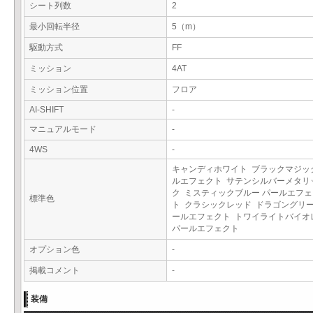
シート列数
2
最小回転半径
5（m）
駆動方式
FF
ミッション
4AT
ミッション位置
フロア
AI-SHIFT
-
マニュアルモード
-
4WS
-
キャンディホワイト ブラックマジッ
ルエフェクト サテンシルバーメタリ
ク ミスティックブルー パールエフェ
標準色
ト クラシックレッド ドラゴングリー
ールエフェクト トワイライトバイオ
パールエフェクト
オプション色
-
掲載コメント
-
装備