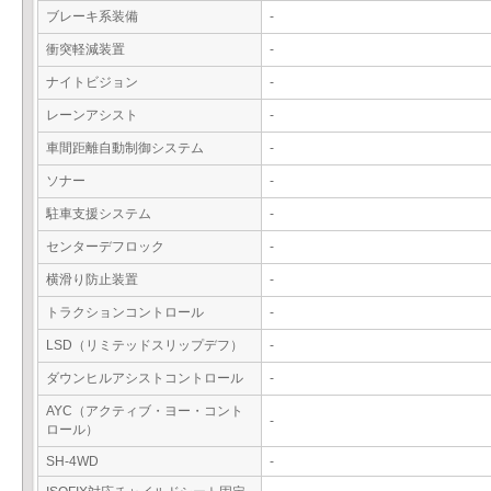
ブレーキ系装備
-
衝突軽減装置
-
ナイトビジョン
-
レーンアシスト
-
車間距離自動制御システム
-
ソナー
-
駐車支援システム
-
センターデフロック
-
横滑り防止装置
-
トラクションコントロール
-
LSD（リミテッドスリップデフ）
-
ダウンヒルアシストコントロール
-
AYC（アクティブ・ヨー・コント
-
ロール）
SH-4WD
-