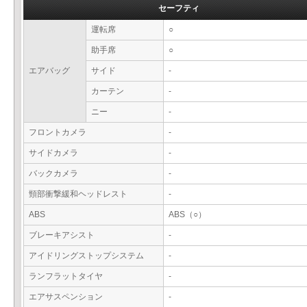
セーフティ
運転席
○
助手席
○
エアバッグ
サイド
-
カーテン
-
ニー
-
フロントカメラ
-
サイドカメラ
-
バックカメラ
-
頸部衝撃緩和ヘッドレスト
-
ABS
ABS（○）
ブレーキアシスト
-
アイドリングストップシステム
-
ランフラットタイヤ
-
エアサスペンション
-