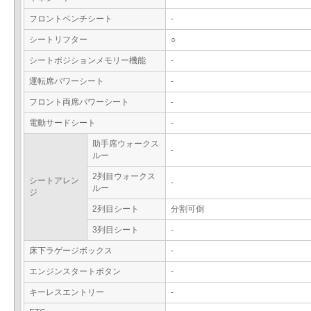
フロントベンチシート
-
シートリフター
○
シートポジションメモリー機能
-
運転席パワーシート
-
フロント両席パワーシート
-
電動サードシート
-
助手席ウォークス
-
ルー
2列目ウォークス
シートアレン
-
ルー
ジ
2列目シート
分割可倒
3列目シート
-
床下ラゲージボックス
-
エンジンスタートボタン
-
キーレスエントリー
-