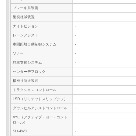
ブレーキ系装備
-
衝突軽減装置
-
ナイトビジョン
-
レーンアシスト
-
車間距離自動制御システム
-
ソナー
-
駐車支援システム
-
センターデフロック
-
横滑り防止装置
-
トラクションコントロール
-
LSD（リミテッドスリップデフ）
-
ダウンヒルアシストコントロール
-
AYC（アクティブ・ヨー・コント
-
ロール）
SH-4WD
-