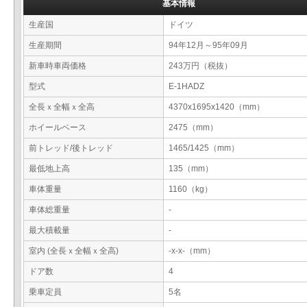
基本情報
生産国
ドイツ
生産期間
94年12月～95年09月
新車時車両価格
243万円（税抜）
型式
E-1HADZ
全長ｘ全幅ｘ全高
4370x1695x1420（mm）
ホイールベース
2475（mm）
前トレッド/後トレッド
1465/1425（mm）
最低地上高
135（mm）
車体重量
1160（kg）
車体総重量
-
最大積載量
-
室内 (全長ｘ全幅ｘ全高)
-x-x-（mm）
ドア数
4
乗車定員
5名