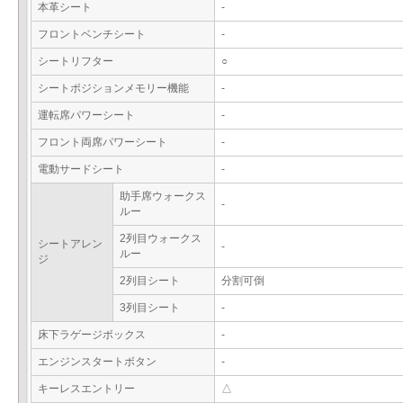
本革シート
-
フロントベンチシート
-
シートリフター
○
シートポジションメモリー機能
-
運転席パワーシート
-
フロント両席パワーシート
-
電動サードシート
-
助手席ウォークス
-
ルー
2列目ウォークス
シートアレン
-
ルー
ジ
2列目シート
分割可倒
3列目シート
-
床下ラゲージボックス
-
エンジンスタートボタン
-
キーレスエントリー
△