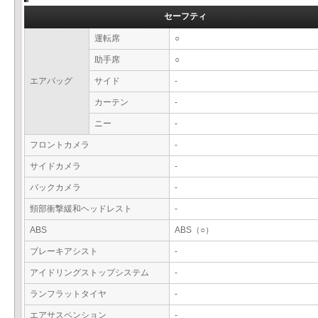
セーフティ
運転席
○
助手席
○
エアバッグ
サイド
-
カーテン
-
ニー
-
フロントカメラ
-
サイドカメラ
-
バックカメラ
-
頸部衝撃緩和ヘッドレスト
-
ABS
ABS（○）
ブレーキアシスト
-
アイドリングストップシステム
-
ランフラットタイヤ
-
エアサスペンション
-