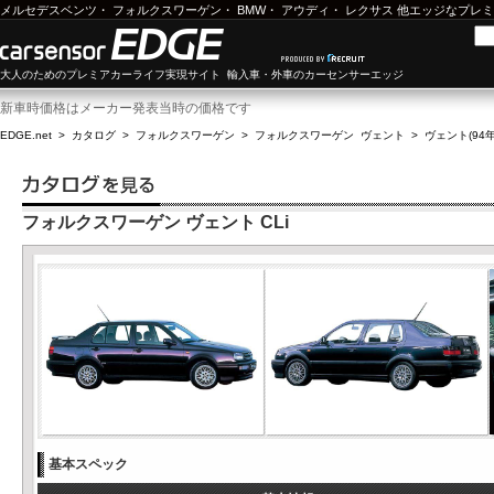
メルセデスベンツ
・
フォルクスワーゲン
・
BMW
・
アウディ
・
レクサス
他エッジなプレミ
大人のためのプレミアカーライフ実現サイト 輸入車・外車のカーセンサーエッジ
新車時価格はメーカー発表当時の価格です
EDGE.net
>
カタログ
>
フォルクスワーゲン
>
フォルクスワーゲン ヴェント
>
ヴェント(94年
フォルクスワーゲン ヴェント CLi
基本スペック