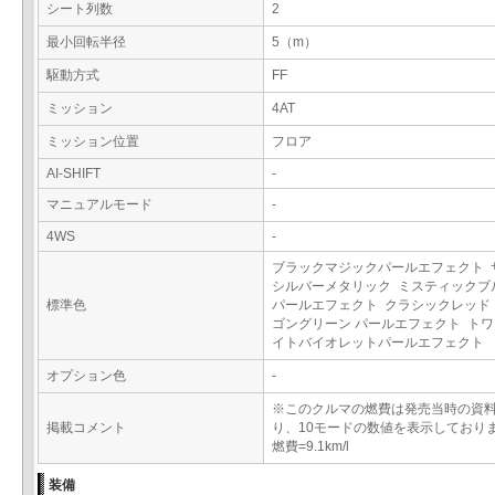
シート列数
2
最小回転半径
5（m）
駆動方式
FF
ミッション
4AT
ミッション位置
フロア
AI-SHIFT
-
マニュアルモード
-
4WS
-
ブラックマジックパールエフェクト 
シルバーメタリック ミスティックブ
標準色
パールエフェクト クラシックレッド
ゴングリーン パールエフェクト ト
イトバイオレットパールエフェクト
オプション色
-
※このクルマの燃費は発売当時の資
掲載コメント
り、10モードの数値を表示しており
燃費=9.1km/l
装備