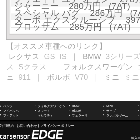
ジャーニー 280万円 (7AT)
スペシャル バグ 286万円 (7A
ターボ エクスクルーシブ 397万
ブロッサム 285万円 (7AT)
【オススメ車種へのリンク】
レクサス
GS
IS
｜ BMW
3シリー
ス
Sクラス
｜ フォルクスワーゲン
ェ
911
｜ ボルボ
V70
｜ ミニ
ミニ
ベンツ
フォルクスワーゲン
BMW
MINI
マイバッハ
スマート
ボルボ
サーブ
フィアット
マセラティ
フェラーリ
ランボルギーニ
利用規約
|
お問い合わせ
|
プライバシーポリシー
輸入