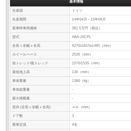
基本情報
生産国
ドイツ
生産期間
14年04月～15年06月
新車時車両価格
361.5万円（税込）
型式
ABA-16CPL
全長ｘ全幅ｘ全高
4270x1815x1495（mm）
ホイールベース
2535（mm）
前トレッド/後トレッド
1570/1535（mm）
最低地上高
130（mm）
車体重量
1380（kg）
車体総重量
-
最大積載量
-
室内 (全長ｘ全幅ｘ全高)
-x-x-（mm）
ドア数
3
乗車定員
4名