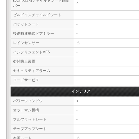
ISOFIX対応チャイルドシート固定
○
バー
ビルドインチャイルドシート
-
バケットシート
-
後退時連動式ドアミラー
-
レインセンサー
△
インテリジェントAFS
-
盗難防止装置
○
セキュリティアラーム
-
ロードサービス
-
インテリア
パワーウィンドウ
○
オットマン機構
-
フルフラットシート
-
チップアップシート
-
本革シート
△