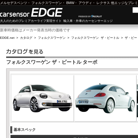
メルセデスベンツ
・
フォルクスワーゲン
・
BMW
・
アウディ
・
レクサス
他エッジなプレミ
大人のためのプレミアカーライフ実現サイト 輸入車・外車のカーセンサーエッジ
新車時価格はメーカー発表当時の価格です
EDGE.net
>
カタログ
>
フォルクスワーゲン
>
フォルクスワーゲン ザ・ビートル
>
ザ・ビート
フォルクスワーゲン ザ・ビートル ターボ
基本スペック