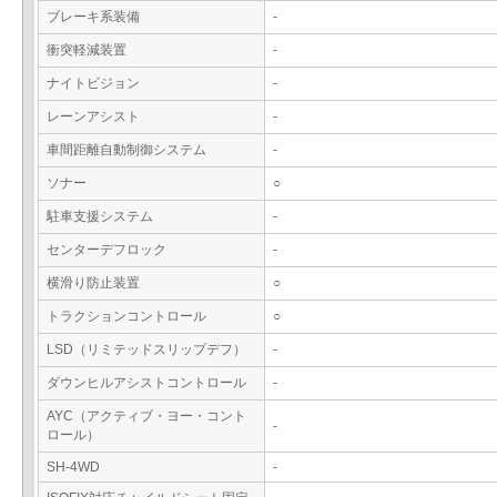
ブレーキ系装備
-
衝突軽減装置
-
ナイトビジョン
-
レーンアシスト
-
車間距離自動制御システム
-
ソナー
○
駐車支援システム
-
センターデフロック
-
横滑り防止装置
○
トラクションコントロール
○
LSD（リミテッドスリップデフ）
-
ダウンヒルアシストコントロール
-
AYC（アクティブ・ヨー・コント
-
ロール）
SH-4WD
-