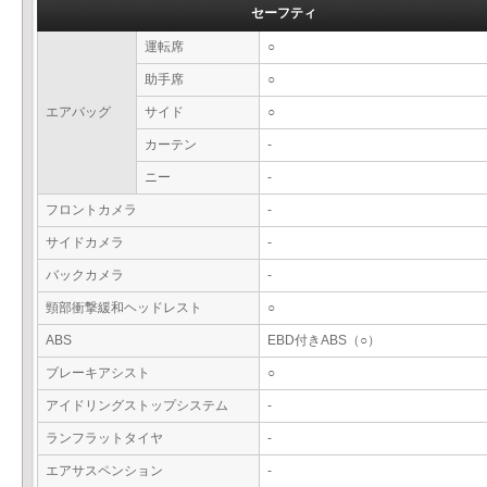
セーフティ
運転席
○
助手席
○
エアバッグ
サイド
○
カーテン
-
ニー
-
フロントカメラ
-
サイドカメラ
-
バックカメラ
-
頸部衝撃緩和ヘッドレスト
○
ABS
EBD付きABS（○）
ブレーキアシスト
○
アイドリングストップシステム
-
ランフラットタイヤ
-
エアサスペンション
-