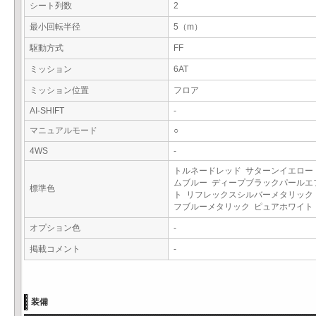
シート列数
2
最小回転半径
5（m）
駆動方式
FF
ミッション
6AT
ミッション位置
フロア
AI-SHIFT
-
マニュアルモード
○
4WS
-
トルネードレッド サターンイエロー
ムブルー ディープブラックパールエ
標準色
ト リフレックスシルバーメタリック
フブルーメタリック ピュアホワイ
オプション色
-
掲載コメント
-
装備