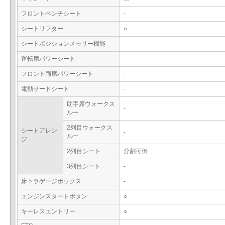
フロントベンチシート
-
シートリフター
○
シートポジションメモリー機能
-
運転席パワーシート
-
フロント両席パワーシート
-
電動サードシート
-
助手席ウォークス
-
ルー
2列目ウォークス
シートアレン
-
ルー
ジ
2列目シート
分割可倒
3列目シート
-
床下ラゲージボックス
-
エンジンスタートボタン
○
キーレスエントリー
○