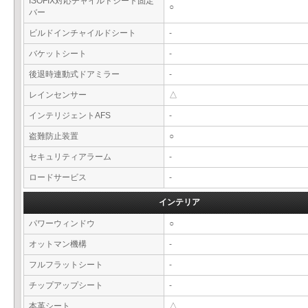
ISOFIX対応チャイルドシート固定
○
バー
ビルドインチャイルドシート
-
バケットシート
-
後退時連動式ドアミラー
-
レインセンサー
△
インテリジェントAFS
-
盗難防止装置
○
セキュリティアラーム
-
ロードサービス
-
インテリア
パワーウィンドウ
○
オットマン機構
-
フルフラットシート
-
チップアップシート
-
本革シート
△