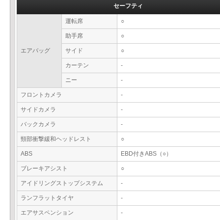
セーフティ
運転席
○
助手席
○
エアバッグ
サイド
○
カーテン
-
ニー
-
フロントカメラ
-
サイドカメラ
-
バックカメラ
-
頸部衝撃緩和ヘッドレスト
○
ABS
EBD付きABS（○）
ブレーキアシスト
○
アイドリングストップシステム
-
ランフラットタイヤ
-
エアサスペンション
-