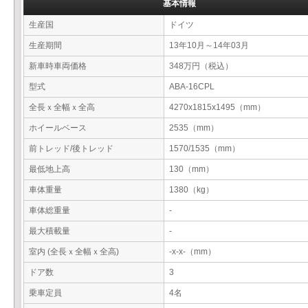
基本情報
生産国
ドイツ
生産期間
13年10月～14年03月
新車時車両価格
348万円（税込）
型式
ABA-16CPL
全長ｘ全幅ｘ全高
4270x1815x1495（mm）
ホイールベース
2535（mm）
前トレッド/後トレッド
1570/1535（mm）
最低地上高
130（mm）
車体重量
1380（kg）
車体総重量
-
最大積載量
-
室内 (全長ｘ全幅ｘ全高)
-x-x-（mm）
ドア数
3
乗車定員
4名