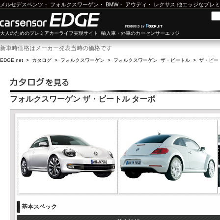
メルセデスベンツ
・
フォルクスワーゲン
・
BMW
・
アウディ
・
レクサス
他エッジなプレミ
大人のためのプレミアカーライフ実現サイト 輸入車・外車のカーセンサーエッジ
新車時価格はメーカー発表当時の価格です
EDGE.net
>
カタログ
>
フォルクスワーゲン
>
フォルクスワーゲン ザ・ビートル
>
ザ・ビート
フォルクスワーゲン ザ・ビートル ターボ
基本スペック