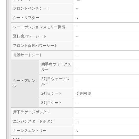
フロントベンチシート
-
シートリフター
○
シートポジションメモリー機能
-
運転席パワーシート
-
フロント両席パワーシート
-
電動サードシート
-
助手席ウォークス
-
ルー
2列目ウォークス
シートアレン
-
ルー
ジ
2列目シート
分割可倒
3列目シート
-
床下ラゲージボックス
-
エンジンスタートボタン
○
キーレスエントリー
○