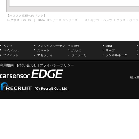
【オススメ車種へのリンク】
レクサス
GS
IS
｜ BMW
3シリーズ
5シリーズ
｜ メルセデス・ベンツ
Eクラス
Sクラス
ベンツ
フォルクスワーゲン
BMW
MINI
マイバッハ
スマート
ボルボ
サーブ
フィアット
マセラティ
フェラーリ
ランボルギーニ
利用規約
|
お問い合わせ
|
プライバシーポリシー
輸入