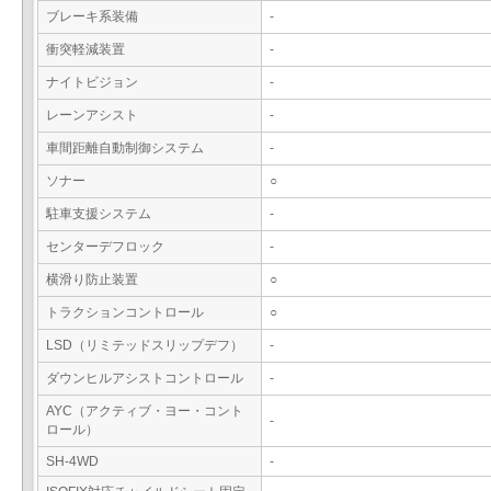
ブレーキ系装備
-
衝突軽減装置
-
ナイトビジョン
-
レーンアシスト
-
車間距離自動制御システム
-
ソナー
○
駐車支援システム
-
センターデフロック
-
横滑り防止装置
○
トラクションコントロール
○
LSD（リミテッドスリップデフ）
-
ダウンヒルアシストコントロール
-
AYC（アクティブ・ヨー・コント
-
ロール）
SH-4WD
-