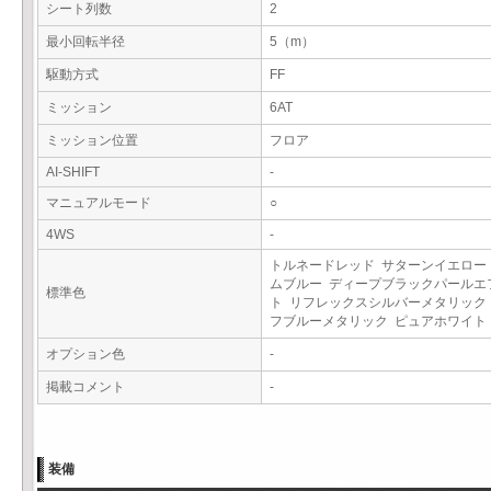
シート列数
2
最小回転半径
5（m）
駆動方式
FF
ミッション
6AT
ミッション位置
フロア
AI-SHIFT
-
マニュアルモード
○
4WS
-
トルネードレッド サターンイエロー
ムブルー ディープブラックパールエ
標準色
ト リフレックスシルバーメタリック
フブルーメタリック ピュアホワイ
オプション色
-
掲載コメント
-
装備