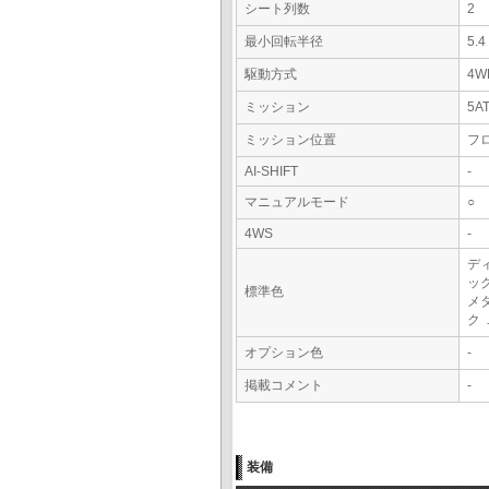
シート列数
2
最小回転半径
5.
駆動方式
4W
ミッション
5A
ミッション位置
フ
AI-SHIFT
-
マニュアルモード
○
4WS
-
デ
ッ
標準色
メ
ク
オプション色
-
掲載コメント
-
装備