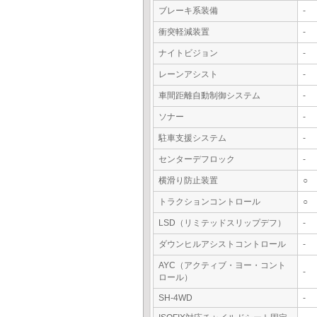
ブレーキ系装備
-
衝突軽減装置
-
ナイトビジョン
-
レーンアシスト
-
車間距離自動制御システム
-
ソナー
-
駐車支援システム
-
センターデフロック
-
横滑り防止装置
○
トラクションコントロール
○
LSD（リミテッドスリップデフ）
-
ダウンヒルアシストコントロール
-
AYC（アクティブ・ヨー・コント
-
ロール）
SH-4WD
-