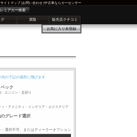
サイトマップ
|
お問い合わせ
|
中古車ならカーセンサー
レミアカー検索
ログ
買取
販売店クチコミ
お気に入り
未登録
ジ内の下記の場所に飛びます
スペック
能・エンジン・足回り
ティ・アメニティ・インテリア・エクステリア
他のグレード選択
-：選択不可、またはディーラーオプション