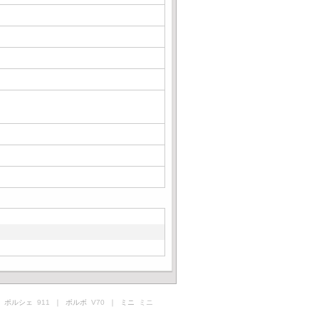
 ポルシェ
911
｜ ボルボ
V70
｜ ミニ
ミニ