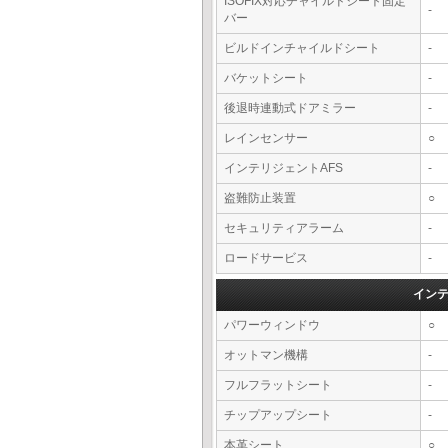
ISOFIX対応チャイルドシート固定
-
バー
ビルドインチャイルドシート
-
バケットシート
-
後退時連動式ドアミラー
-
レインセンサー
○
インテリジェントAFS
-
盗難防止装置
○
セキュリティアラーム
-
ロードサービス
-
イン
パワーウィンドウ
○
オットマン機構
-
フルフラットシート
-
チップアップシート
-
本革シート
○