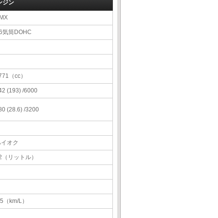
ンジン
MX
6気筒DOHC
771（cc）
42 (193) /6000
80 (28.6) /3200
ハイオク
62（リットル）
.5（km/L）