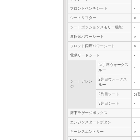
フロントベンチシート
-
シートリフター
○
シートポジションメモリー機能
-
運転席パワーシート
○
フロント両席パワーシート
○
電動サードシート
-
助手席ウォークス
-
ルー
2列目ウォークス
シートアレン
-
ルー
ジ
2列目シート
分
3列目シート
-
床下ラゲージボックス
-
エンジンスタートボタン
-
キーレスエントリー
○