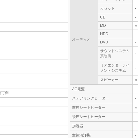
カセット
-
CD
-
MD
○
HDD
-
オーディオ
DVD
-
サウンドシステム
-
系装備
リアエンターテイ
-
メントシステム
スピーカー
○
AC電源
-
割可倒
ステアリングヒーター
-
前席シートヒーター
○
後席シートヒーター
-
加湿器
-
空気清浄機
-