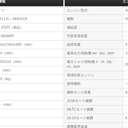
情報
エ
イツ
エンジン型式
A
年11月～06年03月
種類
V
6.3万円（税込）
過給器
-
-3BAMXF
可変気筒装置
-
80x1745x1495（mm）
総排気量
2
00（mm）
最高出力/回転数 kw（ps）/rpm
1
10/1510（mm）
最大トルク/回転数 n・m（kg・
2
m）/rpm
5（mm）
環境対策エンジン
-
90（kg）
使用燃料
燃料タンク容量
JC08モード燃費
-
-x-（mm）
WLTCモード燃費
-
10-15モード燃費
8
燃費基準達成
-