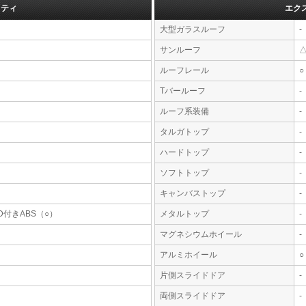
フティ
エク
大型ガラスルーフ
-
サンルーフ
ルーフレール
○
Tバールーフ
-
ルーフ系装備
-
タルガトップ
-
ハードトップ
-
ソフトトップ
-
キャンバストップ
-
D付きABS（○）
メタルトップ
-
マグネシウムホイール
-
アルミホイール
○
片側スライドドア
-
両側スライドドア
-