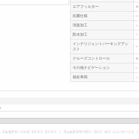
エアフィルター
○
抗菌仕様
-
消臭加工
-
防水加工
-
インテリジェントパーキングアシ
-
スト
クルーズコントロール
○
その他ナビゲーション
-
福祉車両
-
)
 メルセデス・ベンツ
Eクラス
Sクラス
｜ フォルクスワーゲン
ゴルフ
ポロ
ニュービートル
｜