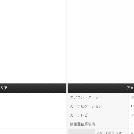
テリア
アメ
エアコン・クーラー
カーナビゲーション
カーテレビ
情報通信系装備
-
AM／FMラジオ
○