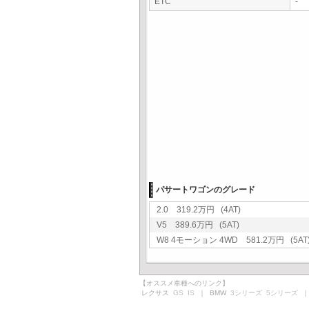
ETC
-
パサートワゴンのグレード
2.0 319.2万円 (4AT)
V5 389.6万円 (5AT)
W8 4モーション 4WD 581.2万円 (5AT
【オススメ車種へのリンク】
レクサス
GS
IS
｜ BMW
3シリーズ
5シリーズ
｜