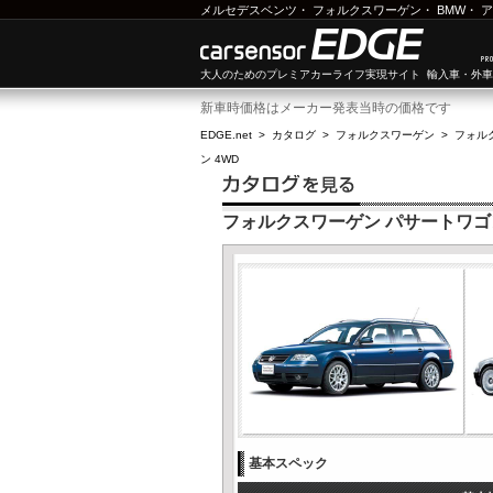
メルセデスベンツ
・
フォルクスワーゲン
・
BMW
・
ア
大人のためのプレミアカーライフ実現サイト 輸入車・外
新車時価格はメーカー発表当時の価格です
EDGE.net
>
カタログ
>
フォルクスワーゲン
>
フォル
ン 4WD
フォルクスワーゲン パサートワゴン 
基本スペック