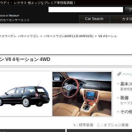
ウディ
・
レクサス
他エッジなプレミア車情報満載！
プ
Car Search
カタ
車のカーセンサーエッジ
クスワーゲン パサートワゴン
>
パサートワゴン(04年11月-06年03月)
>
V6 4モーショ
V6 4モーション 4WD
ペー
基本
基本性
装備
セーフ
その
○：標準装備 △：オプション装備 