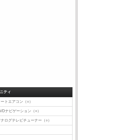
ニティ
オートエアコン（○）
DVDナビゲーション（○）
アナログテレビチューナー（○）