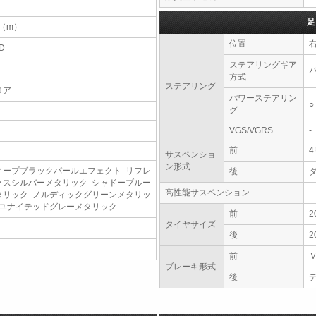
足
4（m）
位置
D
ステアリングギア
T
方式
ステアリング
ロア
パワーステアリン
○
グ
VGS/VGRS
-
前
サスペンショ
ン形式
ィープブラックパールエフェクト リフレ
後
クスシルバーメタリック シャドーブルー
高性能サスペンション
-
タリック ノルディックグリーンメタリッ
 ユナイテッドグレーメタリック
前
2
タイヤサイズ
後
2
前
ブレーキ形式
後