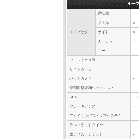
セー
運転席
○
助手席
○
エアバッグ
サイド
○
カーテン
○
ニー
-
フロントカメラ
-
サイドカメラ
-
バックカメラ
-
頸部衝撃緩和ヘッドレスト
-
ABS
EB
ブレーキアシスト
○
アイドリングストップシステム
-
ランフラットタイヤ
-
エアサスペンション
-