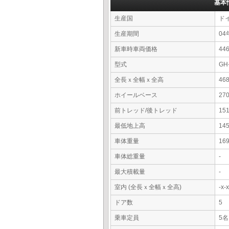
基本
生産国
ド
生産期間
04
新車時車両価格
44
型式
GH
全長ｘ全幅ｘ全高
46
ホイールベース
27
前トレッド/後トレッド
15
最低地上高
14
車体重量
16
車体総重量
-
最大積載量
-
室内 (全長ｘ全幅ｘ全高)
-x
ドア数
5
乗車定員
5名