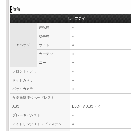
装備
セーフティ
運転席
○
助手席
○
エアバッグ
サイド
○
カーテン
○
ニー
○
フロントカメラ
○
サイドカメラ
○
バックカメラ
○
頸部衝撃緩和ヘッドレスト
-
ABS
EBD付きABS（○）
ブレーキアシスト
○
アイドリングストップシステム
○