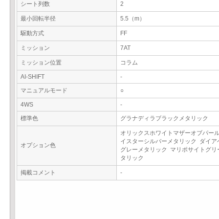
シート列数
2
最小回転半径
5.5（m）
駆動方式
FF
ミッション
7AT
ミッション位置
コラム
AI-SHIFT
-
マニュアルモード
○
4WS
-
標準色
グラナディラブラックメタリック
オリックスホワイトマザーオブパール
イスターシルバーメタリック ダイア
オプション色
グレーメタリック マリポサイトグリ
タリック
掲載コメント
-