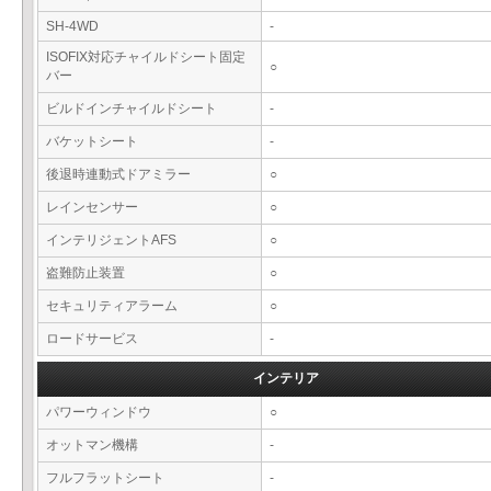
SH-4WD
-
ISOFIX対応チャイルドシート固定
○
バー
ビルドインチャイルドシート
-
バケットシート
-
後退時連動式ドアミラー
○
レインセンサー
○
インテリジェントAFS
○
盗難防止装置
○
セキュリティアラーム
○
ロードサービス
-
インテリア
パワーウィンドウ
○
オットマン機構
-
フルフラットシート
-