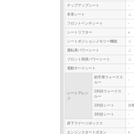
チップアップシート
-
本革シート
△
フロントベンチシート
-
シートリフター
○
シートポジションメモリー機能
△
運転席パワーシート
△
フロント両席パワーシート
△
電動サードシート
-
助手席ウォークス
-
ルー
2列目ウォークス
シートアレン
-
ルー
ジ
2列目シート
分
3列目シート
-
床下ラゲージボックス
-
エンジンスタートボタン
○