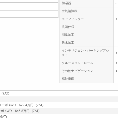
加湿器
-
空気清浄機
-
エアフィルター
○
抗菌仕様
-
消臭加工
-
防水加工
-
インテリジェントパーキングアシ
○
スト
クルーズコントロール
○
その他ナビゲーション
○
福祉車両
-
(7AT)
ボ 4WD 622.4万円 (7AT)
4WD 645.8万円 (7AT)
AT)