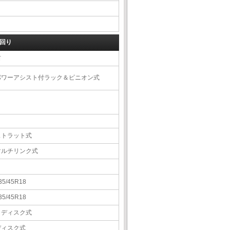
回り
右
パワーアシスト付ラック＆ピニオン式
ストラット式
マルチリンク式
35/45R18
35/45R18
Ｖディスク式
ディスク式