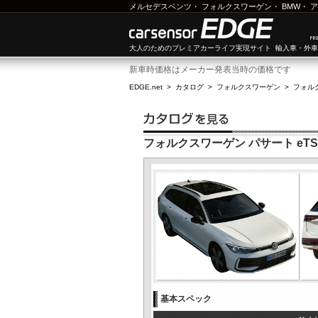
メルセデスベンツ
・
フォルクスワーゲン
・
BMW
・
ア
大人のためのプレミアカーライフ実現サイト 輸入車・外
新車時価格はメーカー発表当時の価格です
EDGE.net
>
カタログ
>
フォルクスワーゲン
>
フォル
フォルクスワーゲン パサート eTS
基本スペック