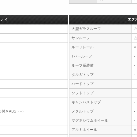
フティ
エク
大型ガラスルーフ
サンルーフ
ルーフレール
○
Tバールーフ
-
ルーフ系装備
-
タルガトップ
-
ハードトップ
-
ソフトトップ
-
キャンバストップ
-
D付きABS（○）
メタルトップ
-
マグネシウムホイール
-
アルミホイール
○