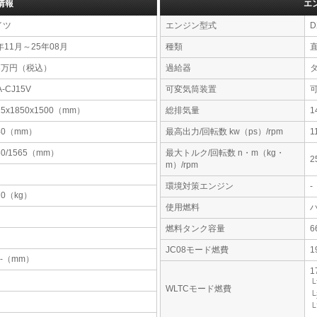
情報
エ
イツ
エンジン型式
D
年11月～25年08月
種類
53万円（税込）
過給器
A-CJ15V
可変気筒装置
15x1850x1500（mm）
総排気量
1
40（mm）
最高出力/回転数 kw（ps）/rpm
1
80/1565（mm）
最大トルク/回転数 n・m（kg・
2
m）/rpm
環境対策エンジン
-
70（kg）
使用燃料
燃料タンク容量
JC08モード燃費
1
-x-（mm）
1
└
WLTCモード燃費
└
└