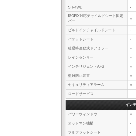
SH-4WD
-
ISOFIX対応チャイルドシート固定
○
バー
ビルドインチャイルドシート
-
バケットシート
-
後退時連動式ドアミラー
○
レインセンサー
○
インテリジェントAFS
○
盗難防止装置
○
セキュリティアラーム
○
ロードサービス
-
イン
パワーウィンドウ
○
オットマン機構
-
フルフラットシート
-