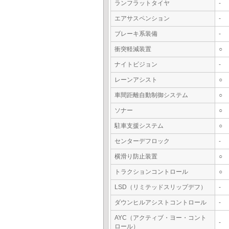
ランフラットタイヤ
-
エアサスペンション
-
ブレーキ系装備
-
衝突軽減装置
○
ナイトビジョン
-
レーンアシスト
○
車間距離自動制御システム
○
ソナー
○
駐車支援システム
○
センターデフロック
-
横滑り防止装置
○
トラクションコントロール
○
LSD（リミテッドスリップデフ）
-
ダウンヒルアシストコントロール
-
AYC（アクティブ・ヨー・コント
-
ロール）