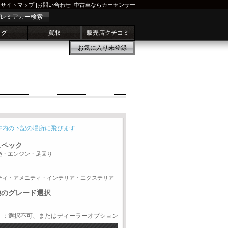
サイトマップ
|
お問い合わせ
|
中古車ならカーセンサー
レミアカー検索
ログ
買取
販売店クチコミ
お気に入り
未登録
ジ内の下記の場所に飛びます
スペック
能・エンジン・足回り
ティ・アメニティ・インテリア・エクステリア
他のグレード選択
-：選択不可、またはディーラーオプション