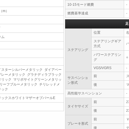
10-15モード燃費
-
5（m）
燃費基準達成
-
足
T
位置
ラム
ステアリングギア
方式
ステアリング
パワーステアリン
○
グ
VGS/VGRS
-
イスターシルバーメタリック ダイアベー
グレーメタリック グラナディラブラック
前
サスペンショ
タリック マリポサイトグリーンメタリッ
ン形式
 リーフブルーメタリック チリレッドメ
後
リック
高性能サスペンション
-
リックスホワイトマザーオブパールE
前
2
タイヤサイズ
後
2
前
ブレーキ形式
後