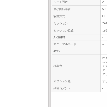
シート列数
2
最小回転半径
5.
駆動方式
FF
ミッション
7A
ミッション位置
コ
AI-SHIFT
-
マニュアルモード
○
4WS
-
オ
ス
標準色
メ
ク
タ
オプション色
オ
掲載コメント
-