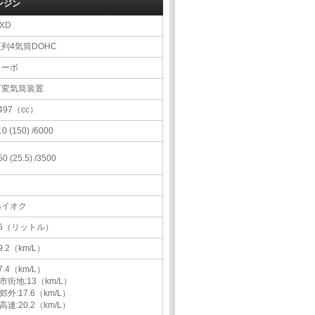
ンジン
XD
直列4気筒DOHC
ターボ
可変気筒装置
497（cc）
10 (150) /6000
50 (25.5) /3500
ハイオク
66（リットル）
9.2（km/L）
7.4（km/L）
市街地:13（km/L）
郊外:17.6（km/L）
高速:20.2（km/L）