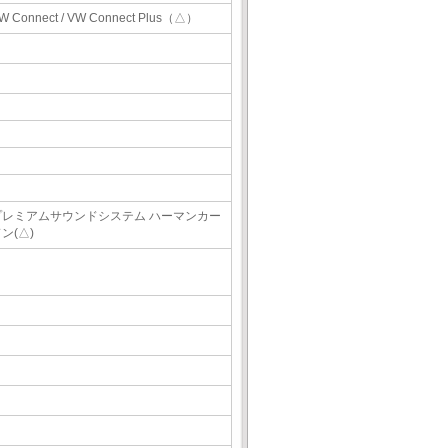
W Connect / VW Connect Plus（△）
プレミアムサウンドシステム ハーマンカー
ン(△)