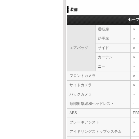
装備
セー
運転席
○
助手席
○
エアバッグ
サイド
○
カーテン
○
ニー
○
フロントカメラ
○
サイドカメラ
○
バックカメラ
○
頸部衝撃緩和ヘッドレスト
-
ABS
EB
ブレーキアシスト
○
アイドリングストップシステム
○