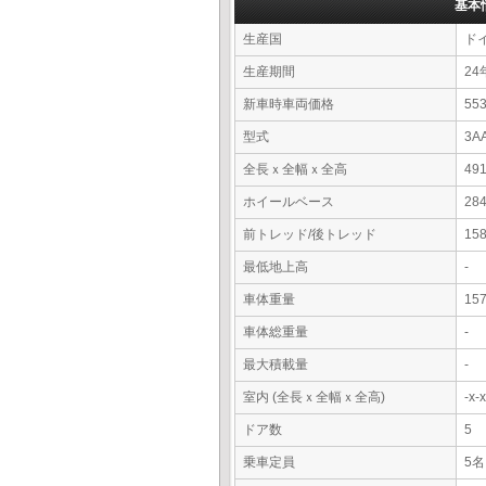
基本
生産国
ド
生産期間
24
新車時車両価格
5
型式
3A
全長ｘ全幅ｘ全高
49
ホイールベース
28
前トレッド/後トレッド
15
最低地上高
-
車体重量
15
車体総重量
-
最大積載量
-
室内 (全長ｘ全幅ｘ全高)
-x
ドア数
5
乗車定員
5名