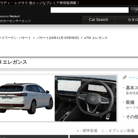
ウディ
・
レクサス
他エッジなプレミア車情報満載！
プ
Car Search
カタ
車のカーセンサーエッジ
クスワーゲン パサート
>
パサート(24年11月-25年08月)
>
eTSI エレガンス
I エレガンス
ペー
基本
基本性
装備
セーフ
その
○：標準装備 △：オプション装備 