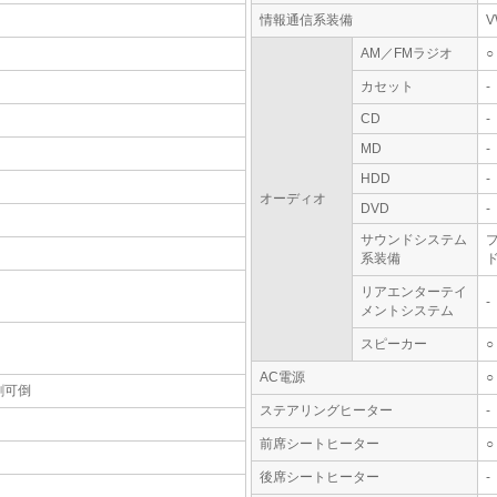
情報通信系装備
V
AM／FMラジオ
○
カセット
-
CD
-
MD
-
HDD
-
オーディオ
DVD
-
サウンドシステム
系装備
ド
リアエンターテイ
-
メントシステム
スピーカー
○
AC電源
○
割可倒
ステアリングヒーター
-
前席シートヒーター
○
後席シートヒーター
-