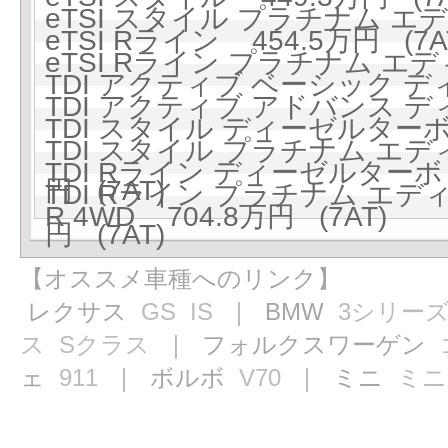
eTSI スタイル プラチナム エデ
eTSI Rライン 454.5万円 (7A
eTSI Rライン プラチナム エディ
TDI アクティブ ベーシック ディ
TDI アクティブ アドバンス ディ
TDI スタイル ディーゼルターボ 
TDI スタイル プラチナム エデ
TDI Rライン ディーゼルターボ 4
円 (7AT)
TDI Rライン プラチナム エデ
R 4WD 704.8万円 (7AT)
円 (7AT)
【オススメ車種へのリンク】
レクサス
GS
IS
｜ BMW
3シリー
ス
Sクラス
｜ フォルクスワーゲン
ェ
911
｜ ボルボ
V70
｜ ミニ
ミニ