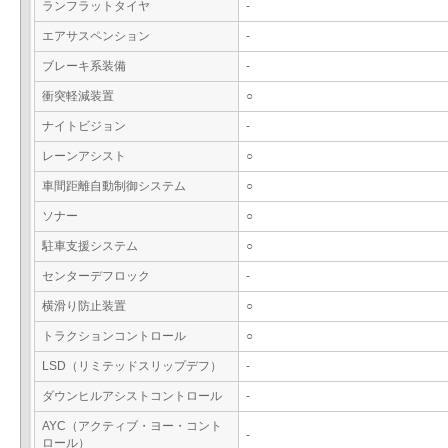
ランフラットタイヤ
-
エアサスペンション
-
ブレーキ系装備
-
衝突軽減装置
○
ナイトビジョン
-
レーンアシスト
○
車間距離自動制御システム
○
ソナー
○
駐車支援システム
○
センターデフロック
-
横滑り防止装置
○
トラクションコントロール
○
LSD（リミテッドスリップデフ）
-
ダウンヒルアシストコントロール
-
AYC（アクティブ・ヨー・コント
-
ロール）