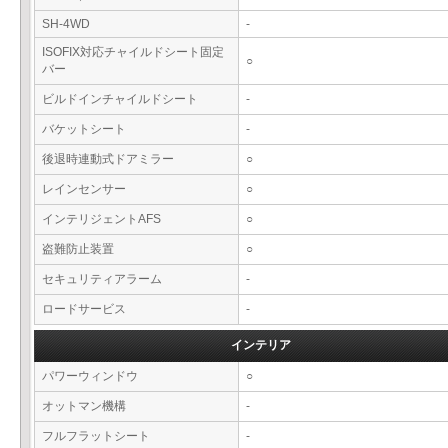
SH-4WD
-
ISOFIX対応チャイルドシート固定
○
バー
ビルドインチャイルドシート
-
バケットシート
-
後退時連動式ドアミラー
○
レインセンサー
○
インテリジェントAFS
○
盗難防止装置
○
セキュリティアラーム
-
ロードサービス
-
インテリア
パワーウィンドウ
○
オットマン機構
-
フルフラットシート
-