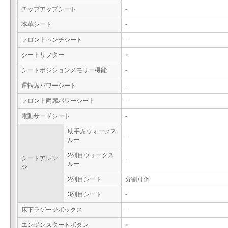
チップアップシート
-
本革シート
-
フロントベンチシート
-
シートリフター
○
シートポジションメモリー機能
-
運転席パワーシート
-
フロント両席パワーシート
-
電動サードシート
-
助手席ウォークス
-
ルー
2列目ウォークス
シートアレン
-
ルー
ジ
2列目シート
分割可倒
3列目シート
-
床下ラゲージボックス
-
エンジンスタートボタン
○