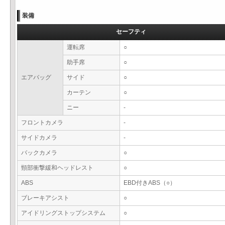
装備
セーフティ
運転席
○
助手席
○
エアバッグ
サイド
○
カーテン
○
ニー
-
フロントカメラ
-
サイドカメラ
-
バックカメラ
○
頸部衝撃緩和ヘッドレスト
○
ABS
EBD付きABS（○）
ブレーキアシスト
○
アイドリングストップシステム
○