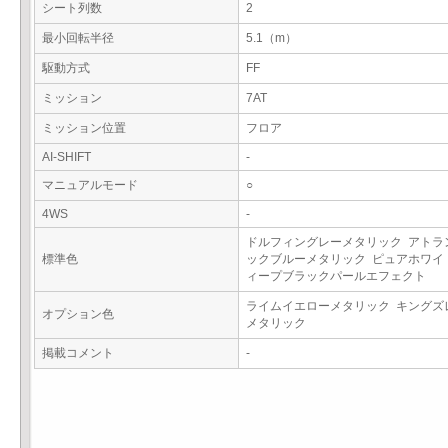
シート列数
2
最小回転半径
5.1（m）
駆動方式
FF
ミッション
7AT
ミッション位置
フロア
AI-SHIFT
-
マニュアルモード
○
4WS
-
ドルフィングレーメタリック アトラ
標準色
ックブルーメタリック ピュアホワイ
ィープブラックパールエフェクト
ライムイエローメタリック キングズ
オプション色
メタリック
掲載コメント
-