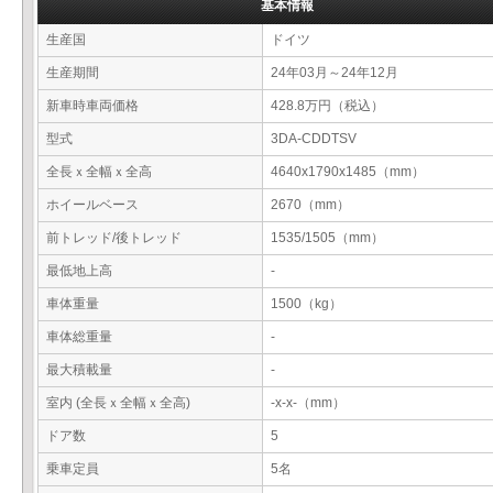
基本情報
生産国
ドイツ
生産期間
24年03月～24年12月
新車時車両価格
428.8万円（税込）
型式
3DA-CDDTSV
全長ｘ全幅ｘ全高
4640x1790x1485（mm）
ホイールベース
2670（mm）
前トレッド/後トレッド
1535/1505（mm）
最低地上高
-
車体重量
1500（kg）
車体総重量
-
最大積載量
-
室内 (全長ｘ全幅ｘ全高)
-x-x-（mm）
ドア数
5
乗車定員
5名