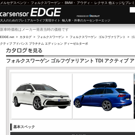
メルセデスベンツ
・
フォルクスワーゲン
・
BMW
・
アウディ
・
レクサス
他エッジなプレミ
大人のためのプレミアカーライフ実現サイト 輸入車・外車のカーセンサーエッジ
新車時価格はメーカー発表当時の価格です
EDGE.net
>
カタログ
>
フォルクスワーゲン
>
フォルクスワーゲン ゴルフヴァリアント
>
ゴ
クティブ アドバンス プラチナム エディション ディーゼルターボ
フォルクスワーゲン ゴルフヴァリアント TDI アクティブ 
基本スペック