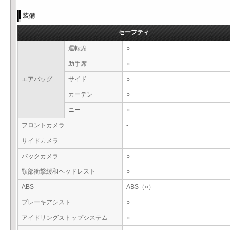
装備
セーフティ
運転席
○
助手席
○
エアバッグ
サイド
○
カーテン
○
ニー
○
フロントカメラ
-
サイドカメラ
-
バックカメラ
○
頸部衝撃緩和ヘッドレスト
○
ABS
ABS（○）
ブレーキアシスト
○
アイドリングストップシステム
○