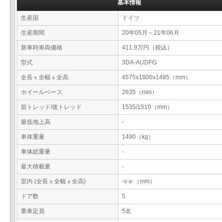
基本情報
生産国
ドイツ
生産期間
20年05月～21年06月
新車時車両価格
411.9万円（税込）
型式
3DA-AUDFG
全長ｘ全幅ｘ全高
4575x1800x1485（mm）
ホイールベース
2635（mm）
前トレッド/後トレッド
1535/1510（mm）
最低地上高
-
車体重量
1490（kg）
車体総重量
-
最大積載量
-
室内 (全長ｘ全幅ｘ全高)
-x-x-（mm）
ドア数
5
乗車定員
5名