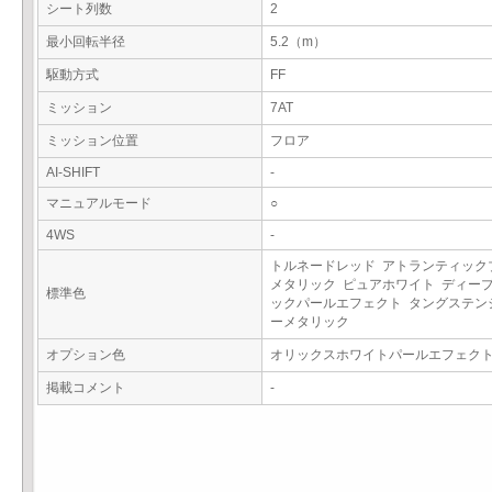
シート列数
2
最小回転半径
5.2（m）
駆動方式
FF
ミッション
7AT
ミッション位置
フロア
AI-SHIFT
-
マニュアルモード
○
4WS
-
トルネードレッド アトランティック
メタリック ピュアホワイト ディー
標準色
ックパールエフェクト タングステン
ーメタリック
オプション色
オリックスホワイトパールエフェク
掲載コメント
-