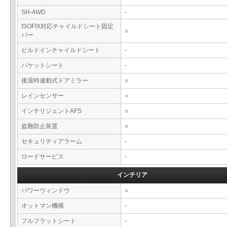
SH-4WD
-
ISOFIX対応チャイルドシート固定
○
バー
ビルドインチャイルドシート
-
バケットシート
-
後退時連動式ドアミラー
○
レインセンサー
○
インテリジェントAFS
○
盗難防止装置
○
セキュリティアラーム
-
ロードサービス
-
インテリア
パワーウィンドウ
○
オットマン機構
-
フルフラットシート
-