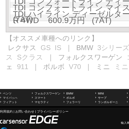
TDI コンフォートライン ディーゼ
TDI コンフォートライン マイ
TDI ハイライン ディーゼルターボ
(7AT)
R 4WD 600.9万円 (7AT)
【オススメ車種へのリンク】
レクサス
GS
IS
｜ BMW
3シリー
ス
Sクラス
｜ フォルクスワーゲン
ェ
911
｜ ボルボ
V70
｜ ミニ
ミニ
ベンツ
フォルクスワーゲン
BMW
MINI
マイバッハ
スマート
ボルボ
サーブ
フィアット
マセラティ
フェラーリ
ランボルギーニ
利用規約
|
お問い合わせ
|
プライバシーポリシー
輸入