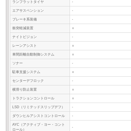
ランフラットタイヤ
-
エアサスペンション
-
ブレーキ系装備
-
衝突軽減装置
○
ナイトビジョン
-
レーンアシスト
○
車間距離自動制御システム
○
ソナー
-
駐車支援システム
○
センターデフロック
-
横滑り防止装置
○
トラクションコントロール
○
LSD（リミテッドスリップデフ）
-
ダウンヒルアシストコントロール
-
AYC（アクティブ・ヨー・コント
-
ロール）