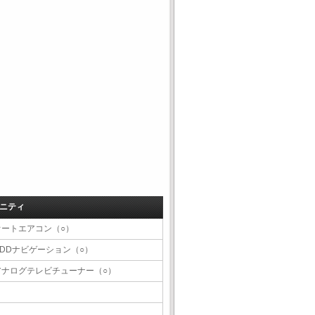
ニティ
オートエアコン（○）
HDDナビゲーション（○）
アナログテレビチューナー（○）