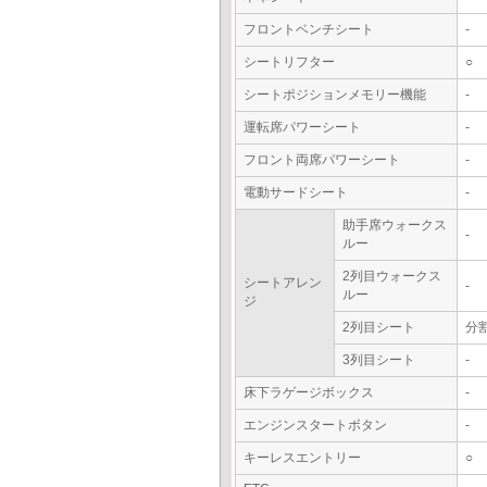
フロントベンチシート
-
シートリフター
○
シートポジションメモリー機能
-
運転席パワーシート
-
フロント両席パワーシート
-
電動サードシート
-
助手席ウォークス
-
ルー
2列目ウォークス
シートアレン
-
ルー
ジ
2列目シート
分
3列目シート
-
床下ラゲージボックス
-
エンジンスタートボタン
-
キーレスエントリー
○