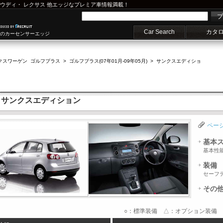
ウディ
・
レクサス
他エッジなプレミア車情報満載！
プ
Car Search
カタ
車のカーセンサーエッジ
クスワーゲン ゴルフプラス
>
ゴルフプラス(07年01月-09年05月)
>
サンクスエディショ
 サンクスエディション
ペー
基本
基本性
装備
セーフ
その
○：標準装備 △：オプション装備 