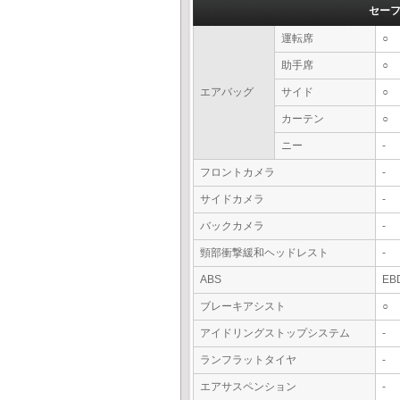
セー
運転席
○
助手席
○
エアバッグ
サイド
○
カーテン
○
ニー
-
フロントカメラ
-
サイドカメラ
-
バックカメラ
-
頸部衝撃緩和ヘッドレスト
-
ABS
EB
ブレーキアシスト
○
アイドリングストップシステム
-
ランフラットタイヤ
-
エアサスペンション
-