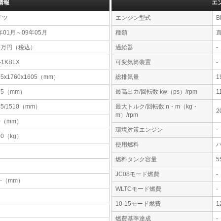
情報
エ
イツ
エンジン型式
B
年01月～09年05月
種類
95万円（税込）
過給器
-
-1KBLX
可変気筒装置
-
05x1760x1605（mm）
総排気量
1
75（mm）
最高出力/回転数 kw（ps）/rpm
1
35/1510（mm）
最大トルク/回転数 n・m（kg・
2
m）/rpm
0（mm）
環境対策エンジン
-
80（kg）
使用燃料
燃料タンク容量
JC08モード燃費
-
-x-（mm）
WLTCモード燃費
-
10-15モード燃費
1
燃費基準達成
-