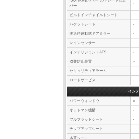
ISOFIX対応チャイルドシート固定
-
バー
ビルドインチャイルドシート
-
バケットシート
-
後退時連動式ドアミラー
-
レインセンサー
-
インテリジェントAFS
-
盗難防止装置
○
セキュリティアラーム
-
ロードサービス
-
イン
パワーウィンドウ
○
オットマン機構
-
フルフラットシート
-
チップアップシート
-
本革シート
-