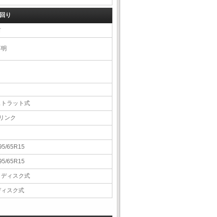
回り
右
不明
ストラット式
4リンク
95/65R15
95/65R15
Ｖディスク式
ディスク式