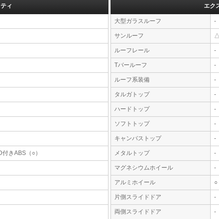
フティ
エク
大型ガラスルーフ
-
サンルーフ
ルーフレール
-
Tバールーフ
-
ルーフ系装備
-
タルガトップ
-
ハードトップ
-
ソフトトップ
-
キャンバストップ
-
D付きABS（○）
メタルトップ
-
マグネシウムホイール
-
アルミホイール
○
片側スライドドア
-
両側スライドドア
-