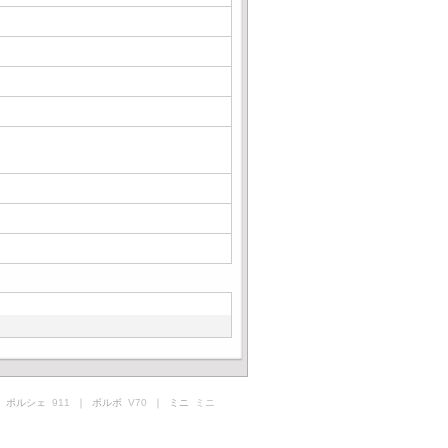
 ポルシェ
911
｜ ボルボ
V70
｜ ミニ
ミニ