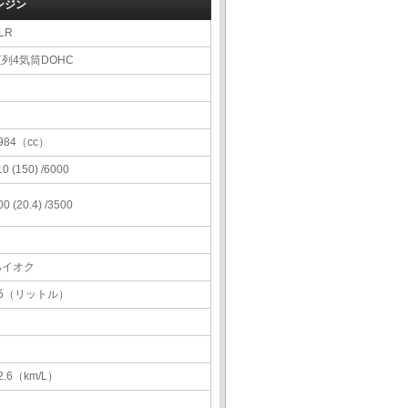
ンジン
LR
直列4気筒DOHC
984（cc）
10 (150) /6000
00 (20.4) /3500
ハイオク
55（リットル）
2.6（km/L）