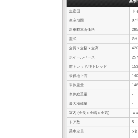
基本
生産国
ド
生産期間
07
新車時車両価格
2
型式
GH
全長ｘ全幅ｘ全高
42
ホイールベース
25
前トレッド/後トレッド
15
最低地上高
14
車体重量
14
車体総重量
-
最大積載量
-
室内 (全長ｘ全幅ｘ全高)
-x
ドア数
5
乗車定員
5名