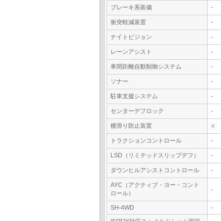
ブレーキ系装備
-
衝突軽減装置
-
ナイトビジョン
-
レーンアシスト
-
車間距離自動制御システム
-
ソナー
-
駐車支援システム
-
センターデフロック
-
横滑り防止装置
○
トラクションコントロール
-
LSD（リミテッドスリップデフ）
-
ダウンヒルアシストコントロール
-
AYC（アクティブ・ヨー・コント
-
ロール）
SH-4WD
-