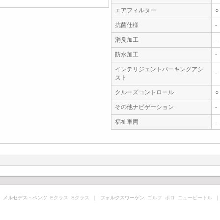
エアフィルター
○
抗菌仕様
-
消臭加工
-
防水加工
-
インテリジェントパーキングアシ
-
スト
クルーズコントロール
○
その他ナビゲーション
-
福祉車両
-
 メルセデス・ベンツ
Eクラス
Sクラス
｜ フォルクスワーゲン
ゴルフ
ポロ
ニュービートル
｜