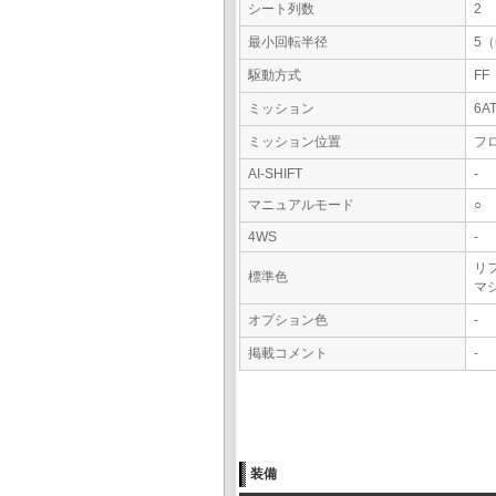
シート列数
2
最小回転半径
5
駆動方式
FF
ミッション
6A
ミッション位置
フ
AI-SHIFT
-
マニュアルモード
○
4WS
-
リ
標準色
マ
オプション色
-
掲載コメント
-
装備