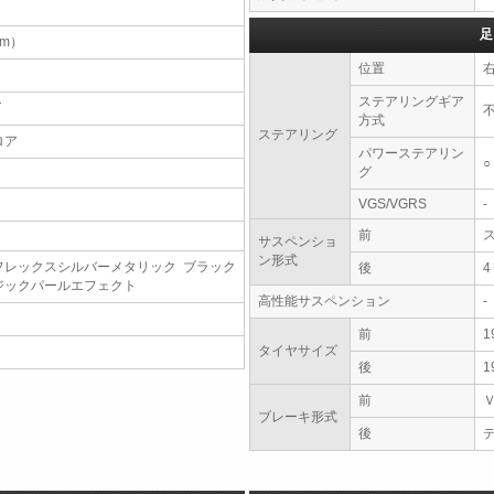
足
（m）
位置
ステアリングギア
T
方式
ステアリング
ロア
パワーステアリン
○
グ
VGS/VGRS
-
前
サスペンショ
ン形式
フレックスシルバーメタリック ブラック
後
ジックパールエフェクト
高性能サスペンション
-
前
1
タイヤサイズ
後
1
前
ブレーキ形式
後