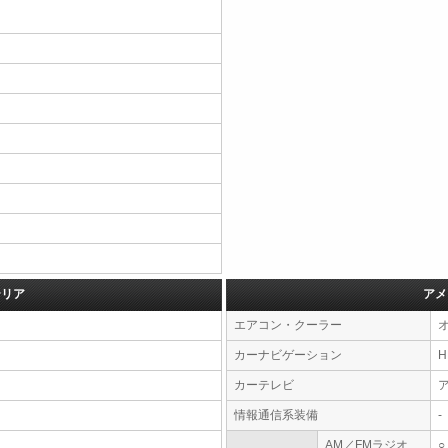
テリア
アメ
エアコン・クーラー
カーナビゲーション
カーテレビ
情報通信系装備
-
AM／FMラジオ
○