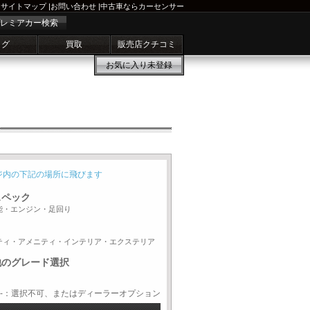
サイトマップ
|
お問い合わせ
|
中古車ならカーセンサー
レミアカー検索
ログ
買取
販売店クチコミ
お気に入り
未登録
ジ内の下記の場所に飛びます
スペック
能・エンジン・足回り
ティ・アメニティ・インテリア・エクステリア
他のグレード選択
-：選択不可、またはディーラーオプション