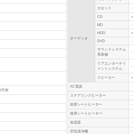
カセット
-
CD
○
MD
-
HDD
○
オーディオ
DVD
-
サウンドシステム
-
系装備
リアエンターテイ
-
メントシステム
スピーカー
○
AC電源
-
割可倒
ステアリングヒーター
-
前席シートヒーター
-
後席シートヒーター
-
加湿器
-
空気清浄機
-