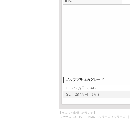
ETC
-
ゴルフプラスのグレード
E 247万円 (6AT)
GLi 287万円 (6AT)
【オススメ車種へのリンク】
レクサス
GS
IS
｜ BMW
3シリーズ
5シリーズ
｜