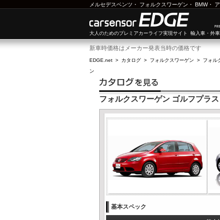
メルセデスベンツ
・
フォルクスワーゲン
・
BMW
・
ア
大人のためのプレミアカーライフ実現サイト 輸入車・外
新車時価格はメーカー発表当時の価格です
EDGE.net
>
カタログ
>
フォルクスワーゲン
>
フォル
ン
フォルクスワーゲン ゴルフプラス
基本スペック