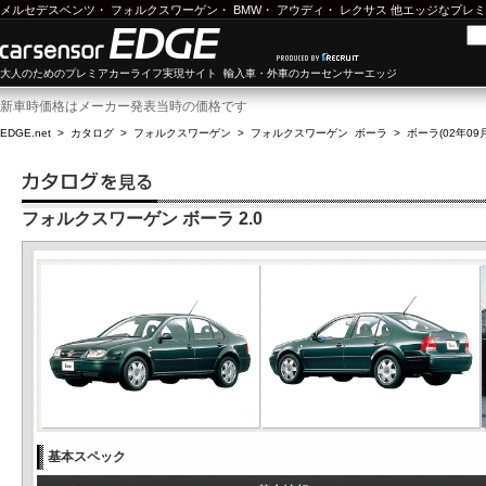
メルセデスベンツ
・
フォルクスワーゲン
・
BMW
・
アウディ
・
レクサス
他エッジなプレミ
大人のためのプレミアカーライフ実現サイト 輸入車・外車のカーセンサーエッジ
新車時価格はメーカー発表当時の価格です
EDGE.net
>
カタログ
>
フォルクスワーゲン
>
フォルクスワーゲン ボーラ
>
ボーラ(02年09月
フォルクスワーゲン ボーラ 2.0
基本スペック