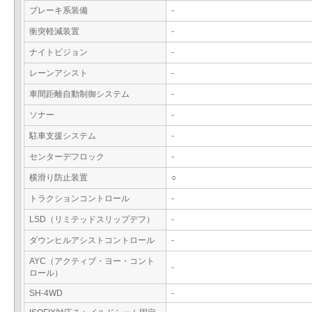
ブレーキ系装備
-
衝突軽減装置
-
ナイトビジョン
-
レーンアシスト
-
車間距離自動制御システム
-
ソナー
-
駐車支援システム
-
センターデフロック
-
横滑り防止装置
○
トラクションコントロール
-
LSD（リミテッドスリップデフ）
-
ダウンヒルアシストコントロール
-
AYC（アクティブ・ヨー・コント
-
ロール）
SH-4WD
-