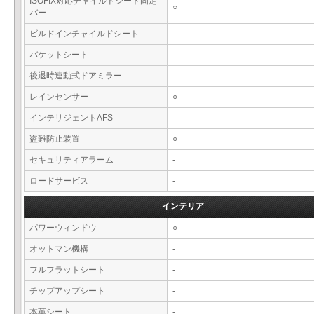
ISOFIX対応チャイルドシート固定
○
バー
ビルドインチャイルドシート
-
バケットシート
-
後退時連動式ドアミラー
-
レインセンサー
○
インテリジェントAFS
-
盗難防止装置
○
セキュリティアラーム
-
ロードサービス
-
インテリア
パワーウィンドウ
○
オットマン機構
-
フルフラットシート
-
チップアップシート
-
本革シート
-