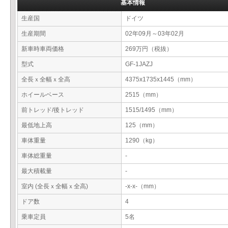
基本情報
生産国
ドイツ
生産期間
02年09月～03年02月
新車時車両価格
269万円（税抜）
型式
GF-1JAZJ
全長ｘ全幅ｘ全高
4375x1735x1445（mm）
ホイールベース
2515（mm）
前トレッド/後トレッド
1515/1495（mm）
最低地上高
125（mm）
車体重量
1290（kg）
車体総重量
-
最大積載量
-
室内 (全長ｘ全幅ｘ全高)
-x-x-（mm）
ドア数
4
乗車定員
5名