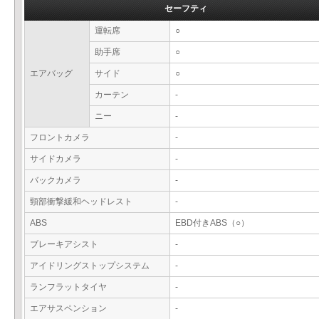
セーフティ
運転席
○
助手席
○
エアバッグ
サイド
○
カーテン
-
ニー
-
フロントカメラ
-
サイドカメラ
-
バックカメラ
-
頸部衝撃緩和ヘッドレスト
-
ABS
EBD付きABS（○）
ブレーキアシスト
-
アイドリングストップシステム
-
ランフラットタイヤ
-
エアサスペンション
-