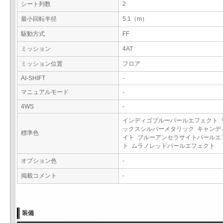
シート列数
2
最小回転半径
5.1（m）
駆動方式
FF
ミッション
4AT
ミッション位置
フロア
AI-SHIFT
-
マニュアルモード
-
4WS
-
インディゴブルーパールエフェクト 
ックスシルバーメタリック キャンデ
標準色
イト ブルーアンセラサイトパールエ
ト ムラノレッドパールエフェクト
オプション色
-
掲載コメント
-
装備