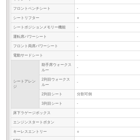
フロントベンチシート
-
シートリフター
○
シートポジションメモリー機能
-
運転席パワーシート
-
フロント両席パワーシート
-
電動サードシート
-
助手席ウォークス
-
ルー
2列目ウォークス
シートアレン
-
ルー
ジ
2列目シート
分割可倒
3列目シート
-
床下ラゲージボックス
-
エンジンスタートボタン
-
キーレスエントリー
○