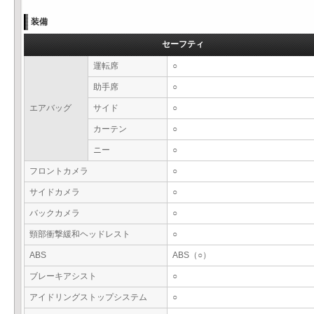
装備
セーフティ
運転席
○
助手席
○
エアバッグ
サイド
○
カーテン
○
ニー
○
フロントカメラ
○
サイドカメラ
○
バックカメラ
○
頸部衝撃緩和ヘッドレスト
○
ABS
ABS（○）
ブレーキアシスト
○
アイドリングストップシステム
○