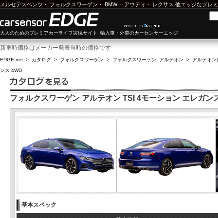
メルセデスベンツ
・
フォルクスワーゲン
・
BMW
・
アウディ
・
レクサス
他エッジなプレミ
大人のためのプレミアカーライフ実現サイト 輸入車・外車のカーセンサーエッジ
新車時価格はメーカー発表当時の価格です
EDGE.net
>
カタログ
>
フォルクスワーゲン
>
フォルクスワーゲン アルテオン
>
アルテオン(2
ンス 4WD
フォルクスワーゲン アルテオン TSI 4モーション エレガンス
基本スペック