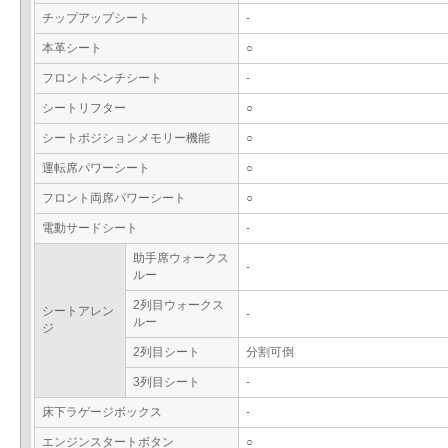
チップアップシート
-
本革シート
○
フロントベンチシート
-
シートリフター
○
シートポジションメモリー機能
○
運転席パワーシート
○
フロント両席パワーシート
○
電動サードシート
-
助手席ウォークス
-
ルー
2列目ウォークス
シートアレン
-
ルー
ジ
2列目シート
分割可倒
3列目シート
-
床下ラゲージボックス
-
エンジンスタートボタン
○