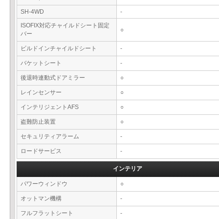
SH-4WD
-
ISOFIX対応チャイルドシート固定
○
バー
ビルドインチャイルドシート
-
バケットシート
-
後退時連動式ドアミラー
○
レインセンサー
○
インテリジェントAFS
○
盗難防止装置
○
セキュリティアラーム
-
ロードサービス
-
インテリア
パワーウィンドウ
○
オットマン機構
-
フルフラットシート
-