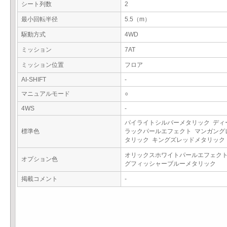
シート列数
2
最小回転半径
5.5（m）
駆動方式
4WD
ミッション
7AT
ミッション位置
フロア
AI-SHIFT
-
マニュアルモード
○
4WS
-
パイライトシルバーメタリック ディ
標準色
ラックパールエフェクト マンガング
タリック キングズレッドメタリッ
オリックスホワイトパールエフェクト
オプション色
グフィッシャーブルーメタリック
掲載コメント
-