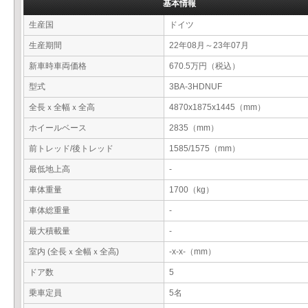
基本情報
生産国
ドイツ
生産期間
22年08月～23年07月
新車時車両価格
670.5万円（税込）
型式
3BA-3HDNUF
全長ｘ全幅ｘ全高
4870x1875x1445（mm）
ホイールベース
2835（mm）
前トレッド/後トレッド
1585/1575（mm）
最低地上高
-
車体重量
1700（kg）
車体総重量
-
最大積載量
-
室内 (全長ｘ全幅ｘ全高)
-x-x-（mm）
ドア数
5
乗車定員
5名