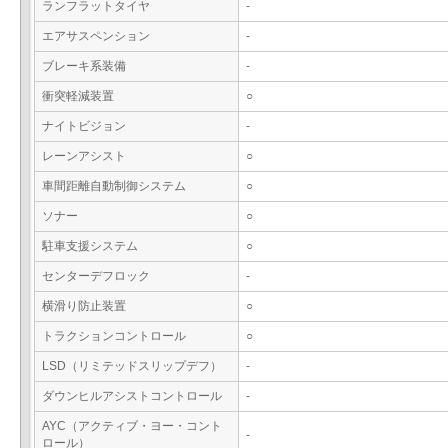
ランフラットタイヤ
-
エアサスペンション
-
ブレーキ系装備
-
衝突軽減装置
○
ナイトビジョン
-
レーンアシスト
○
車間距離自動制御システム
○
ソナー
○
駐車支援システム
○
センターデフロック
-
横滑り防止装置
○
トラクションコントロール
○
LSD（リミテッドスリップデフ）
-
ダウンヒルアシストコントロール
-
AYC（アクティブ・ヨー・コント
-
ロール）