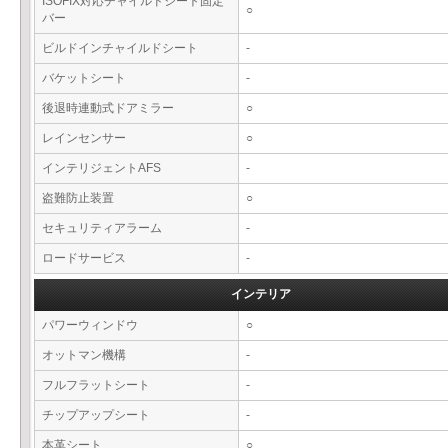
ISOFIX対応チャイルドシート固定
○
バー
ビルドインチャイルドシート
-
バケットシート
-
後退時連動式ドアミラー
○
レインセンサー
○
インテリジェントAFS
-
盗難防止装置
○
セキュリティアラーム
-
ロードサービス
-
インテリア
パワーウィンドウ
○
オットマン機構
-
フルフラットシート
-
チップアップシート
-
本革シート
○