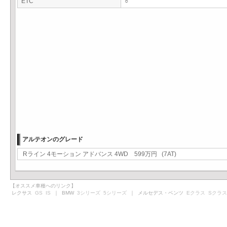
ETC
○
アルテオンのグレード
Rライン 4モーション アドバンス 4WD 599万円 (7AT)
【オススメ車種へのリンク】
レクサス
GS
IS
｜ BMW
3シリーズ
5シリーズ
｜ メルセデス・ベンツ
Eクラス
Sクラス