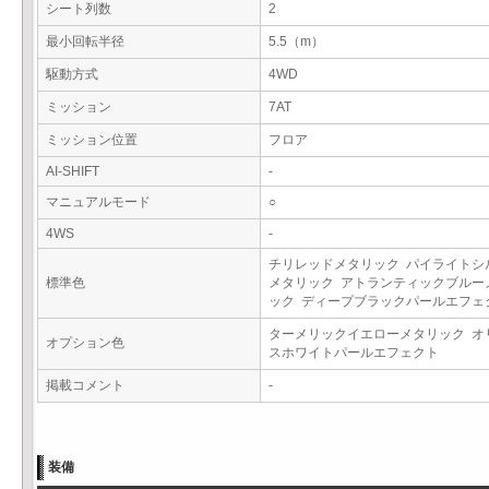
シート列数
2
最小回転半径
5.5（m）
駆動方式
4WD
ミッション
7AT
ミッション位置
フロア
AI-SHIFT
-
マニュアルモード
○
4WS
-
チリレッドメタリック パイライトシ
標準色
メタリック アトランティックブルー
ック ディープブラックパールエフ
ターメリックイエローメタリック オ
オプション色
スホワイトパールエフェクト
掲載コメント
-
装備