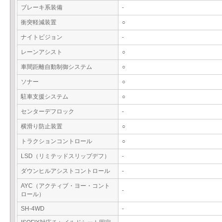
ブレーキ系装備
-
衝突軽減装置
○
ナイトビジョン
-
レーンアシスト
○
車間距離自動制御システム
○
ソナー
○
駐車支援システム
○
センターデフロック
-
横滑り防止装置
○
トラクションコントロール
○
LSD（リミテッドスリップデフ）
-
ダウンヒルアシストコントロール
-
AYC（アクティブ・ヨー・コント
-
ロール）
SH-4WD
-