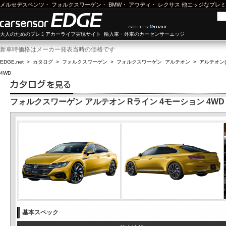
メルセデスベンツ
・
フォルクスワーゲン
・
BMW
・
アウディ
・
レクサス
他エッジなプレミ
大人のためのプレミアカーライフ実現サイト 輸入車・外車のカーセンサーエッジ
新車時価格はメーカー発表当時の価格です
EDGE.net
>
カタログ
>
フォルクスワーゲン
>
フォルクスワーゲン アルテオン
>
アルテオン(1
4WD
フォルクスワーゲン アルテオン Rライン 4モーション 4WD
基本スペック