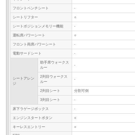
フロントベンチシート
-
シートリフター
○
シートポジションメモリー機能
-
運転席パワーシート
○
フロント両席パワーシート
-
電動サードシート
-
助手席ウォークス
-
ルー
2列目ウォークス
シートアレン
-
ルー
ジ
2列目シート
分割可倒
3列目シート
-
床下ラゲージボックス
-
エンジンスタートボタン
○
キーレスエントリー
○