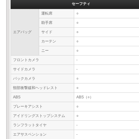
セーフティ
運転席
○
助手席
○
エアバッグ
サイド
○
カーテン
○
ニー
○
フロントカメラ
-
サイドカメラ
-
バックカメラ
○
頸部衝撃緩和ヘッドレスト
○
ABS
ABS（○）
ブレーキアシスト
○
アイドリングストップシステム
○
ランフラットタイヤ
-
エアサスペンション
-