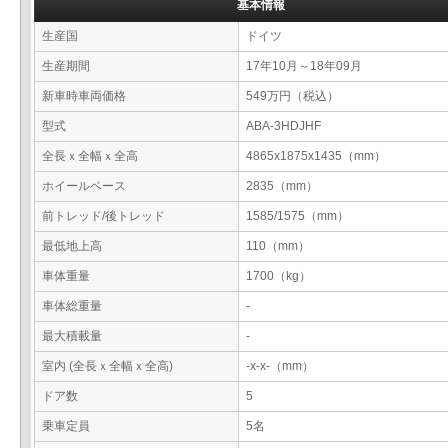
基本情報
生産国
ドイツ
生産期間
17年10月～18年09月
新車時車両価格
549万円（税込）
型式
ABA-3HDJHF
全長ｘ全幅ｘ全高
4865x1875x1435（mm）
ホイールベース
2835（mm）
前トレッド/後トレッド
1585/1575（mm）
最低地上高
110（mm）
車体重量
1700（kg）
車体総重量
-
最大積載量
-
室内 (全長ｘ全幅ｘ全高)
-x-x-（mm）
ドア数
5
乗車定員
5名