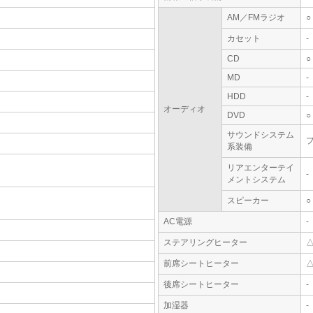
AM／FMラジオ
○
カセット
-
CD
○
MD
-
HDD
-
オーディオ
DVD
○
サウンドシステム
系装備
リアエンターテイ
-
メントシステム
スピーカー
○
AC電源
-
ステアリングヒーター
前席シートヒーター
後席シートヒーター
-
加湿器
-