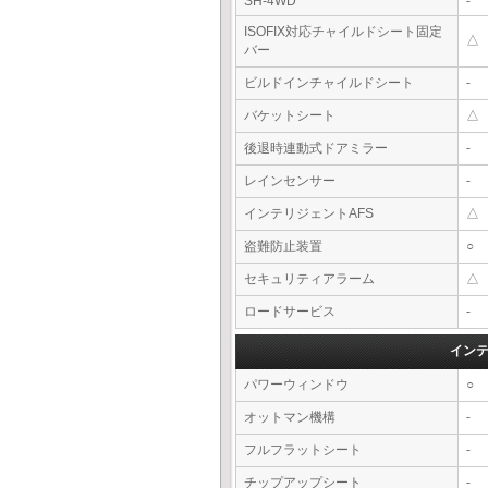
SH-4WD
-
ISOFIX対応チャイルドシート固定
△
バー
ビルドインチャイルドシート
-
バケットシート
△
後退時連動式ドアミラー
-
レインセンサー
-
インテリジェントAFS
△
盗難防止装置
○
セキュリティアラーム
△
ロードサービス
-
イン
パワーウィンドウ
○
オットマン機構
-
フルフラットシート
-
チップアップシート
-