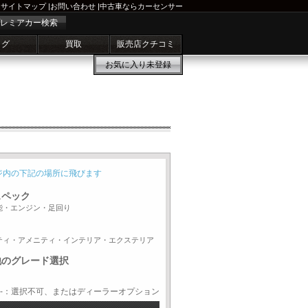
サイトマップ
|
お問い合わせ
|
中古車ならカーセンサー
レミアカー検索
ログ
買取
販売店クチコミ
お気に入り
未登録
ジ内の下記の場所に飛びます
スペック
能・エンジン・足回り
ティ・アメニティ・インテリア・エクステリア
他のグレード選択
-：選択不可、またはディーラーオプション