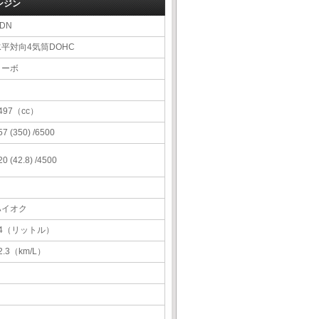
ンジン
DN
水平対向4気筒DOHC
ターボ
497（cc）
57 (350) /6500
20 (42.8) /4500
ハイオク
64（リットル）
2.3（km/L）