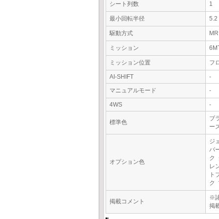
シート列数
1
最小回転半径
5.
駆動方式
MR
ミッション
6M
ミッション位置
フ
AI-SHIFT
-
マニュアルモード
-
4WS
-
ブ
標準色
ー
ジ
バ
ク
オプション色
レ
ト
ク
※
掲載コメント
掲