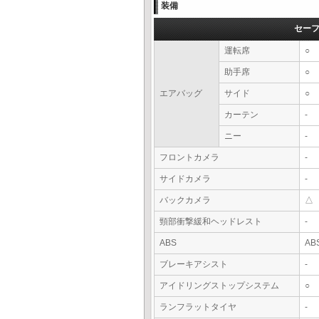
装備
セー
運転席
○
助手席
○
エアバッグ
サイド
○
カーテン
-
ニー
-
フロントカメラ
-
サイドカメラ
-
バックカメラ
△
頸部衝撃緩和ヘッドレスト
-
ABS
AB
ブレーキアシスト
-
アイドリングストップシステム
○
ランフラットタイヤ
-