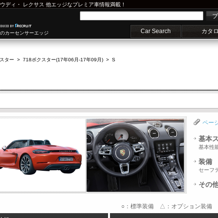
ウディ
・
レクサス
他エッジなプレミア車情報満載！
プ
Car Search
カタ
車のカーセンサーエッジ
クスター
>
718ボクスター(17年06月-17年09月)
>
S
ペー
基本
基本性
装備
セーフ
その
○：標準装備 △：オプション装備 