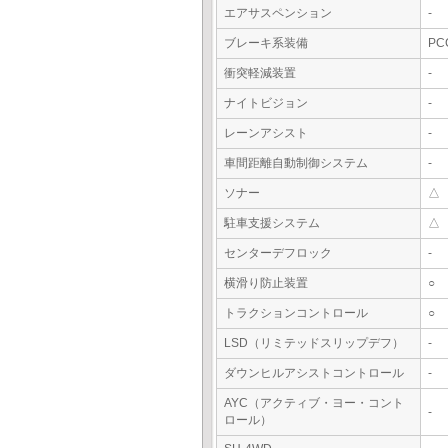
エアサスペンション
-
ブレーキ系装備
PC
衝突軽減装置
-
ナイトビジョン
-
レーンアシスト
-
車間距離自動制御システム
-
ソナー
△
駐車支援システム
△
センターデフロック
-
横滑り防止装置
○
トラクションコントロール
○
LSD（リミテッドスリップデフ）
-
ダウンヒルアシストコントロール
-
AYC（アクティブ・ヨー・コント
-
ロール）