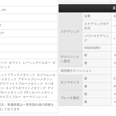
足
2（m）
位置
ステアリングギア
T
方式
ステアリング
ロア
パワーステアリン
○
グ
VGS/VGRS
-
前
サスペンショ
ン形式
ラック ホワイト レーシングイエロー ガ
後
ズレッド
高性能サスペンション
-
ェットブラックメタリック ロジウムシル
前
2
ーメタリック アゲートグレーメタリッ
タイヤサイズ
 グラファイトブルーメタリック ラバオ
後
2
ンジ キャララホワイトメタリック ナイ
ブルーメタリック GTシルバーメタリッ
前
 マイアミブルー カーマインレッド
ブレーキ形式
後
諸元・装備情報は一部本国仕様の情報を
載しております