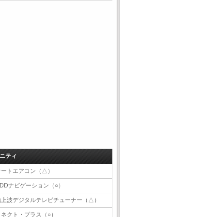
ニティ
オートエアコン（△）
HDDナビゲーション（○）
地上波デジタルテレビチューナー（△）
コネクト・プラス（○）