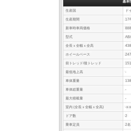
基本
生産国
ド
生産期間
17
新車時車両価格
8
型式
AB
全長ｘ全幅ｘ全高
43
ホイールベース
24
前トレッド/後トレッド
15
最低地上高
-
車体重量
13
車体総重量
-
最大積載量
-
室内 (全長ｘ全幅ｘ全高)
-x
ドア数
2
乗車定員
2名