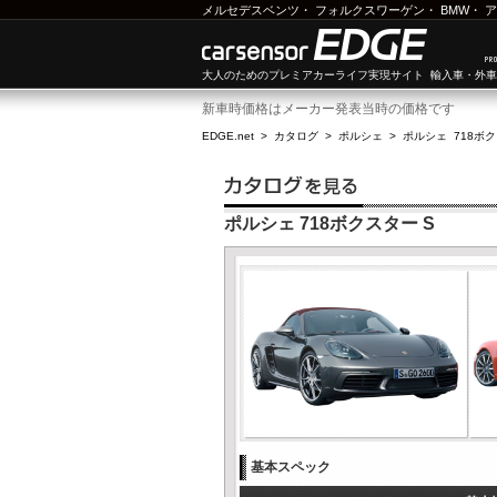
メルセデスベンツ
・
フォルクスワーゲン
・
BMW
・
ア
大人のためのプレミアカーライフ実現サイト 輸入車・外
新車時価格はメーカー発表当時の価格です
EDGE.net
>
カタログ
>
ポルシェ
>
ポルシェ 718ボ
ポルシェ 718ボクスター S
基本スペック