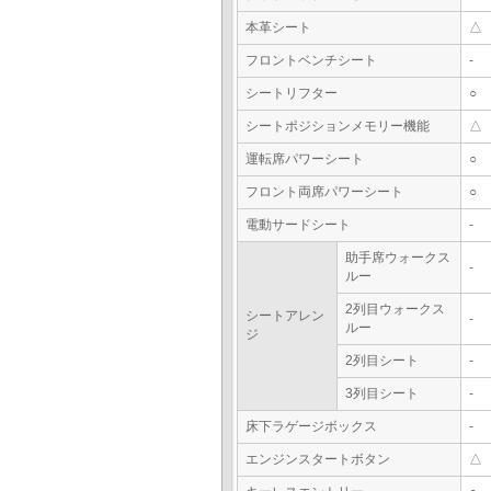
本革シート
△
フロントベンチシート
-
シートリフター
○
シートポジションメモリー機能
△
運転席パワーシート
○
フロント両席パワーシート
○
電動サードシート
-
助手席ウォークス
-
ルー
2列目ウォークス
シートアレン
-
ルー
ジ
2列目シート
-
3列目シート
-
床下ラゲージボックス
-
エンジンスタートボタン
△