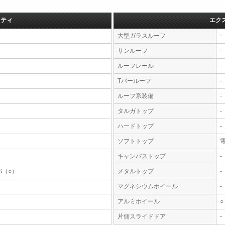
フティ
エク
大型ガラスルーフ
-
サンルーフ
-
ルーフレール
-
Tバールーフ
-
ルーフ系装備
-
タルガトップ
-
ハードトップ
-
ソフトトップ
キャンバストップ
-
S（○）
メタルトップ
-
マグネシウムホイール
-
アルミホイール
○
片側スライドドア
-