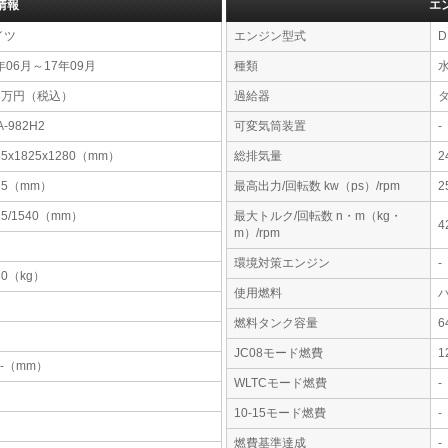
情報
エ
イツ
エンジン型式
D
年06月～17年09月
種類
88万円（税込）
過給器
A-982H2
可変気筒装置
-
85x1825x1280（mm）
総排気量
2
75（mm）
最高出力/回転数 kw（ps）/rpm
2
15/1540（mm）
最大トルク/回転数 n・m（kg・
4
m）/rpm
環境対策エンジン
-
80（kg）
使用燃料
燃料タンク容量
JC08モード燃費
1
-x-（mm）
WLTCモード燃費
-
10-15モード燃費
-
燃費基準達成
-