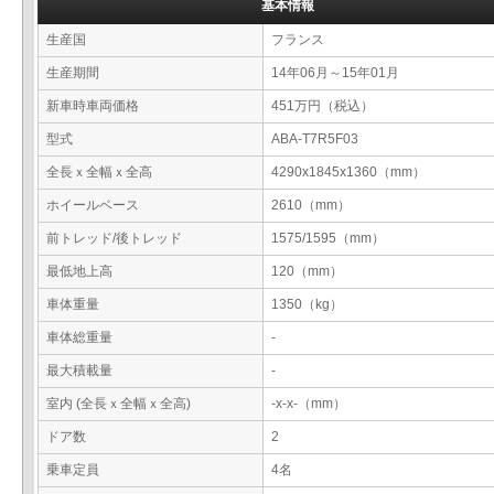
基本情報
生産国
フランス
生産期間
14年06月～15年01月
新車時車両価格
451万円（税込）
型式
ABA-T7R5F03
全長ｘ全幅ｘ全高
4290x1845x1360（mm）
ホイールベース
2610（mm）
前トレッド/後トレッド
1575/1595（mm）
最低地上高
120（mm）
車体重量
1350（kg）
車体総重量
-
最大積載量
-
室内 (全長ｘ全幅ｘ全高)
-x-x-（mm）
ドア数
2
乗車定員
4名