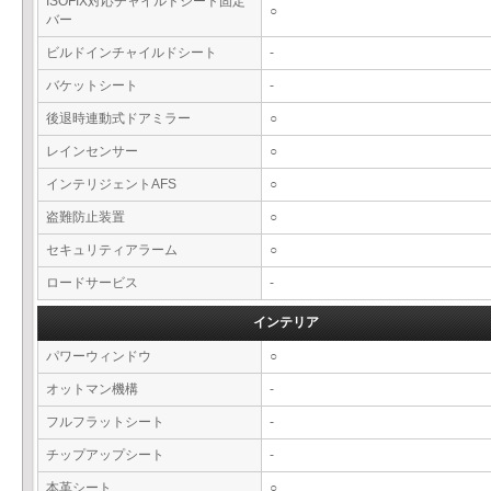
ISOFIX対応チャイルドシート固定
○
バー
ビルドインチャイルドシート
-
バケットシート
-
後退時連動式ドアミラー
○
レインセンサー
○
インテリジェントAFS
○
盗難防止装置
○
セキュリティアラーム
○
ロードサービス
-
インテリア
パワーウィンドウ
○
オットマン機構
-
フルフラットシート
-
チップアップシート
-
本革シート
○