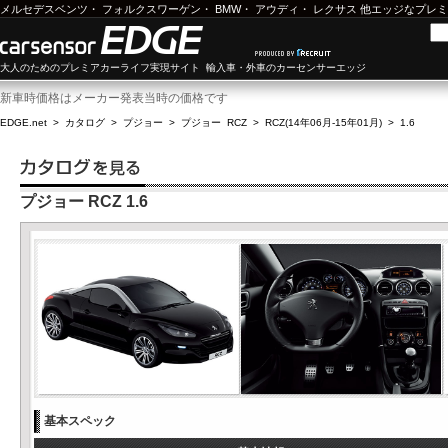
メルセデスベンツ
・
フォルクスワーゲン
・
BMW
・
アウディ
・
レクサス
他エッジなプレミ
大人のためのプレミアカーライフ実現サイト 輸入車・外車のカーセンサーエッジ
新車時価格はメーカー発表当時の価格です
EDGE.net
>
カタログ
>
プジョー
>
プジョー RCZ
>
RCZ(14年06月-15年01月)
>
1.6
プジョー RCZ 1.6
基本スペック