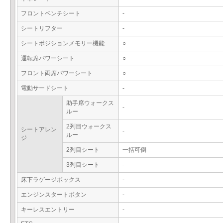
フロントベンチシート
-
シートリフター
-
シートポジションメモリー機能
○
運転席パワーシート
○
フロント両席パワーシート
○
電動サードシート
-
助手席ウォークス
-
ルー
2列目ウォークス
シートアレン
-
ルー
ジ
2列目シート
一括可倒
3列目シート
-
床下ラゲージボックス
-
エンジンスタートボタン
-
キーレスエントリー
-