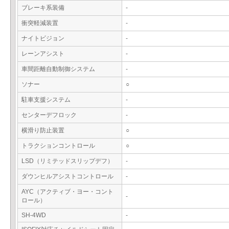
ブレーキ系装備
-
衝突軽減装置
-
ナイトビジョン
-
レーンアシスト
-
車間距離自動制御システム
-
ソナー
○
駐車支援システム
-
センターデフロック
-
横滑り防止装置
○
トラクションコントロール
○
LSD（リミテッドスリップデフ）
-
ダウンヒルアシストコントロール
-
AYC（アクティブ・ヨー・コント
-
ロール）
SH-4WD
-