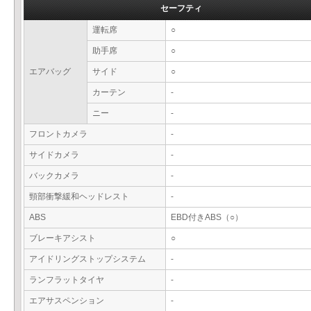
セーフティ
運転席
○
助手席
○
エアバッグ
サイド
○
カーテン
-
ニー
-
フロントカメラ
-
サイドカメラ
-
バックカメラ
-
頸部衝撃緩和ヘッドレスト
-
ABS
EBD付きABS（○）
ブレーキアシスト
○
アイドリングストップシステム
-
ランフラットタイヤ
-
エアサスペンション
-