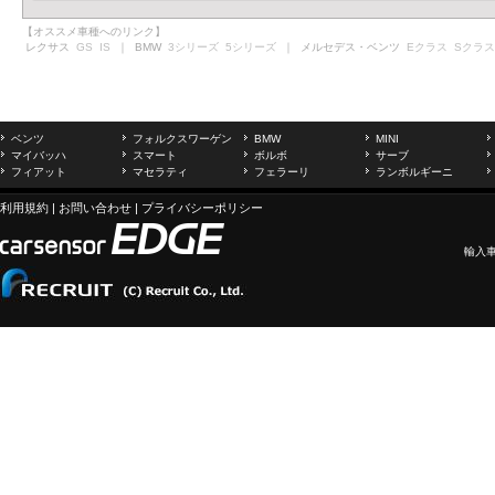
【オススメ車種へのリンク】
レクサス
GS
IS
｜ BMW
3シリーズ
5シリーズ
｜ メルセデス・ベンツ
Eクラス
Sクラス
ベンツ
フォルクスワーゲン
BMW
MINI
マイバッハ
スマート
ボルボ
サーブ
フィアット
マセラティ
フェラーリ
ランボルギーニ
利用規約
|
お問い合わせ
|
プライバシーポリシー
輸入