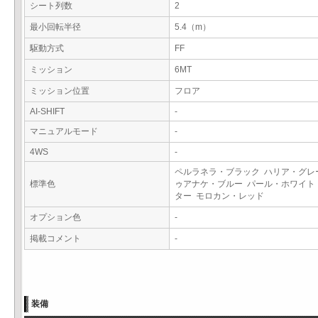
シート列数
2
最小回転半径
5.4（m）
駆動方式
FF
ミッション
6MT
ミッション位置
フロア
AI-SHIFT
-
マニュアルモード
-
4WS
-
ペルラネラ・ブラック ハリア・グレ
標準色
ゥアナケ・ブルー パール・ホワイト
ター モロカン・レッド
オプション色
-
掲載コメント
-
装備