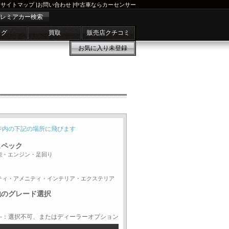
サイトマップ
|
お問い合わせ
|
中古車ならカーセンサー
レミアカー検索
ログ
買取
販売店クチコミ
お気に入り
未登録
ジ内の下記の場所に飛びます
スペック
能・エンジン・足回り
ティ・アメニティ・インテリア・エクステリア
他のグレード選択
-：選択不可、またはディーラーオプション