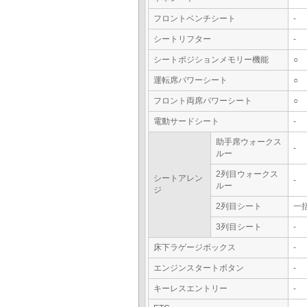
フロントベンチシート
-
シートリフター
-
シートポジションメモリー機能
○
運転席パワーシート
○
フロント両席パワーシート
○
電動サードシート
-
助手席ウォークス
-
ルー
2列目ウォークス
シートアレン
-
ルー
ジ
2列目シート
一
3列目シート
-
床下ラゲージボックス
-
エンジンスタートボタン
-
キーレスエントリー
-