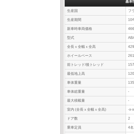
基本
生産国
フ
生産期間
10
新車時車両価格
4
型式
AB
全長ｘ全幅ｘ全高
42
ホイールベース
26
前トレッド/後トレッド
15
最低地上高
12
車体重量
13
車体総重量
-
最大積載量
-
室内 (全長ｘ全幅ｘ全高)
-x
ドア数
2
乗車定員
4名