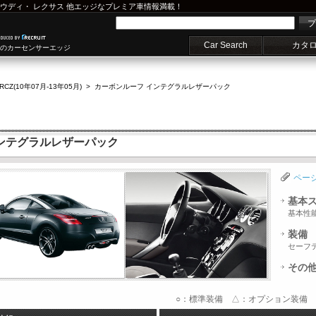
ウディ
・
レクサス
他エッジなプレミア車情報満載！
プ
Car Search
カタ
車のカーセンサーエッジ
RCZ(10年07月-13年05月)
>
カーボンルーフ インテグラルレザーパック
インテグラルレザーパック
ペー
基本
基本性
装備
セーフ
その
○：標準装備 △：オプション装備 