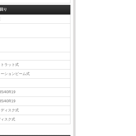
回り
左
ストラット式
トーションビーム式
35/40R19
35/40R19
Ｖディスク式
ディスク式