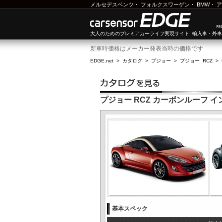
メルセデスベンツ
・
フォルクスワーゲン
・
BMW
・
ア
大人のためのプレミアカーライフ実現サイト 輸入車・外
新車時価格はメーカー発表当時の価格です
EDGE.net
>
カタログ
>
プジョー
>
プジョー RCZ
>
プジョー RCZ カーボンルーフ 
基本スペック