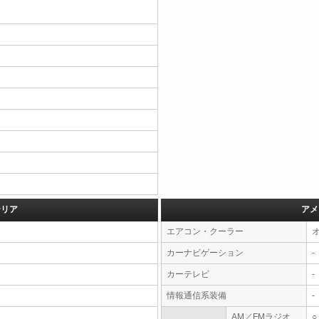
テリア
アメ
エアコン・クーラー
カーナビゲーション
-
カーテレビ
-
情報通信系装備
-
AM／FMラジオ
○