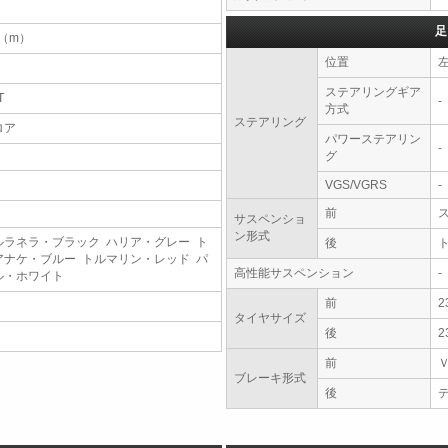
足
4（m）
位置
ステアリングギア
T
-
方式
ステアリング
ロア
パワーステアリン
-
グ
VGS/VGRS
-
前
サスペンショ
ン形式
ルラネラ・ブラック ハリア・グレー ト
後
アナケ・ブルー トルマリン・レッド パ
高性能サスペンション
-
ル・ホワイト
前
2
タイヤサイズ
後
2
前
ブレーキ形式
後