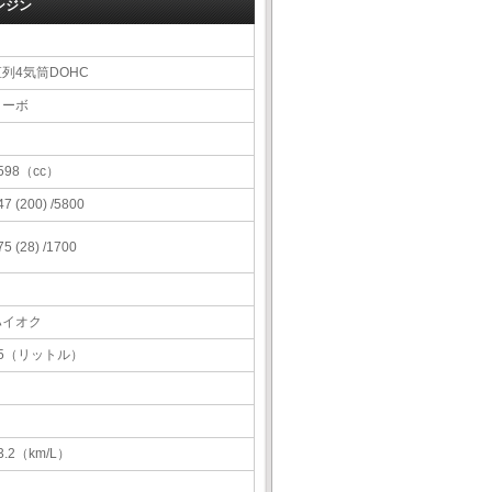
ンジン
直列4気筒DOHC
ターボ
598（cc）
47 (200) /5800
75 (28) /1700
ハイオク
55（リットル）
3.2（km/L）