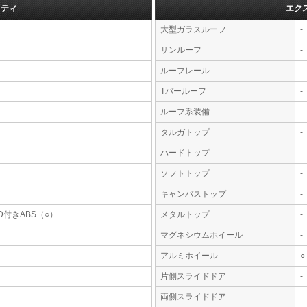
フティ
エク
大型ガラスルーフ
-
サンルーフ
-
ルーフレール
-
Tバールーフ
-
ルーフ系装備
-
タルガトップ
-
ハードトップ
-
ソフトトップ
-
キャンバストップ
-
D付きABS（○）
メタルトップ
-
マグネシウムホイール
-
アルミホイール
○
片側スライドドア
-
両側スライドドア
-