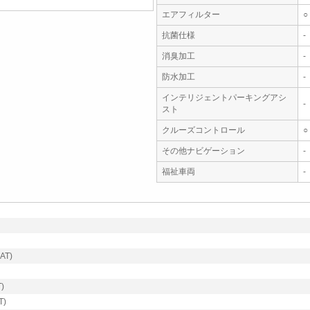
エアフィルター
○
抗菌仕様
-
消臭加工
-
防水加工
-
インテリジェントパーキングアシ
-
スト
クルーズコントロール
○
その他ナビゲーション
-
福祉車両
-
T)
)
)