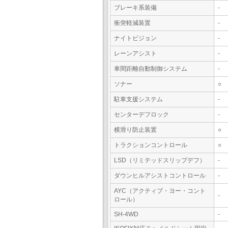
ブレーキ系装備
-
衝突軽減装置
-
ナイトビジョン
-
レーンアシスト
-
車間距離自動制御システム
-
ソナー
○
駐車支援システム
-
センターデフロック
-
横滑り防止装置
○
トラクションコントロール
○
LSD（リミテッドスリップデフ）
-
ダウンヒルアシストコントロール
-
AYC（アクティブ・ヨー・コント
-
ロール）
SH-4WD
-