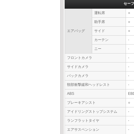
セー
運転席
○
助手席
○
エアバッグ
サイド
○
カーテン
-
ニー
-
フロントカメラ
-
サイドカメラ
-
バックカメラ
-
頸部衝撃緩和ヘッドレスト
-
ABS
EB
ブレーキアシスト
○
アイドリングストップシステム
-
ランフラットタイヤ
-
エアサスペンション
-