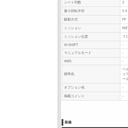
シート列数
2
最小回転半径
5.
駆動方式
FF
ミッション
6M
ミッション位置
フ
AI-SHIFT
-
マニュアルモード
-
4WS
-
ペ
標準色
ゥ
ー
オプション色
-
掲載コメント
-
装備