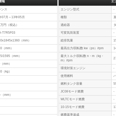
情報
エ
ランス
エンジン型式
-
年07月～13年05月
種類
66万円（税込）
過給器
A-T7R5F03
可変気筒装置
-
90x1845x1360（mm）
総排気量
1
10（mm）
最高出力/回転数 kw（ps）/rpm
1
75/1595（mm）
最大トルク/回転数 n・m（kg・
2
m）/rpm
0（mm）
環境対策エンジン
-
50（kg）
使用燃料
燃料タンク容量
JC08モード燃費
-
-x-（mm）
WLTCモード燃費
-
10-15モード燃費
1
燃費基準達成
-