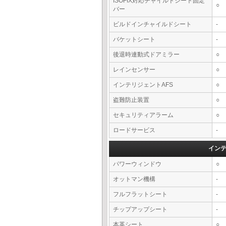
ISOFIX対応チャイルドシート固定
○
バー
ビルドインチャイルドシート
-
バケットシート
-
後退時連動式ドアミラー
○
レインセンサー
○
インテリジェントAFS
○
盗難防止装置
○
セキュリティアラーム
○
ロードサービス
-
イン
パワーウィンドウ
○
オットマン機構
-
フルフラットシート
-
チップアップシート
-
本革シート
○