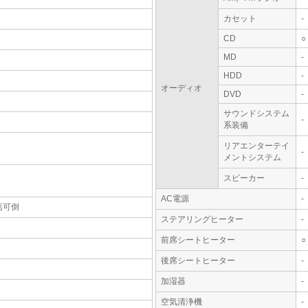
カセット
-
CD
○
MD
-
HDD
-
オーディオ
DVD
-
サウンドシステム
-
系装備
リアエンターテイ
-
メントシステム
スピーカー
-
AC電源
-
括可倒
ステアリングヒーター
-
前席シートヒーター
○
後席シートヒーター
-
加湿器
-
空気清浄機
-