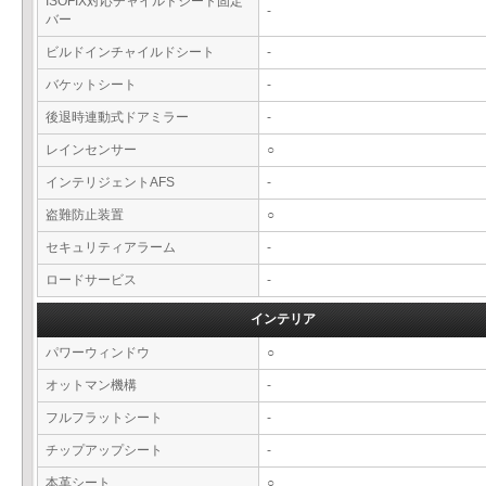
ISOFIX対応チャイルドシート固定
-
バー
ビルドインチャイルドシート
-
バケットシート
-
後退時連動式ドアミラー
-
レインセンサー
○
インテリジェントAFS
-
盗難防止装置
○
セキュリティアラーム
-
ロードサービス
-
インテリア
パワーウィンドウ
○
オットマン機構
-
フルフラットシート
-
チップアップシート
-
本革シート
○