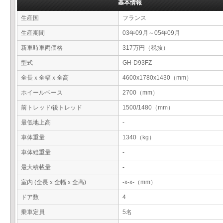
基本情報
生産国
フランス
生産期間
03年09月～05年09月
新車時車両価格
317万円（税抜）
型式
GH-D93FZ
全長ｘ全幅ｘ全高
4600x1780x1430（mm）
ホイールベース
2700（mm）
前トレッド/後トレッド
1500/1480（mm）
最低地上高
-
車体重量
1340（kg）
車体総重量
-
最大積載量
-
室内 (全長ｘ全幅ｘ全高)
-x-x-（mm）
ドア数
4
乗車定員
5名