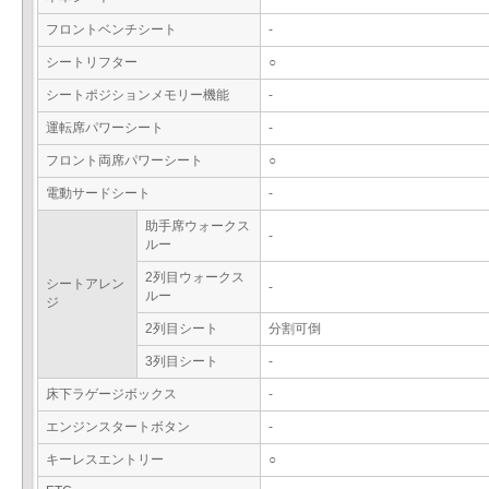
フロントベンチシート
-
シートリフター
○
シートポジションメモリー機能
-
運転席パワーシート
-
フロント両席パワーシート
○
電動サードシート
-
助手席ウォークス
-
ルー
2列目ウォークス
シートアレン
-
ルー
ジ
2列目シート
分割可倒
3列目シート
-
床下ラゲージボックス
-
エンジンスタートボタン
-
キーレスエントリー
○