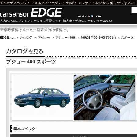
メルセデスベンツ
・
フォルクスワーゲン
・
BMW
・
アウディ
・
レクサス
他エッジなプレミ
大人のためのプレミアカーライフ実現サイト 輸入車・外車のカーセンサーエッジ
新車時価格はメーカー発表当時の価格です
EDGE.net
>
カタログ
>
プジョー
>
プジョー 406
>
406(03年09月-05年09月)
>
スポーツ
プジョー 406 スポーツ
基本スペック