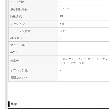
シート列数
2
最小回転半径
5.7（m）
駆動方式
FF
ミッション
5MT
ミッション位置
フロア
AI-SHIFT
-
マニュアルモード
-
4WS
-
アルミナム・グレー オブシディアン
標準色
ック ピアナ・ブルー
オプション色
-
掲載コメント
-
装備