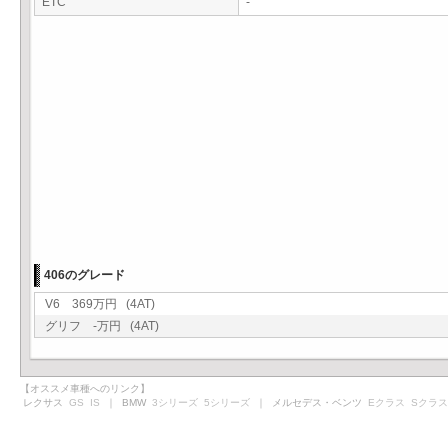
ETC
-
406のグレード
V6 369万円 (4AT)
グリフ -万円 (4AT)
【オススメ車種へのリンク】
レクサス
GS
IS
｜ BMW
3シリーズ
5シリーズ
｜ メルセデス・ベンツ
Eクラス
Sクラス