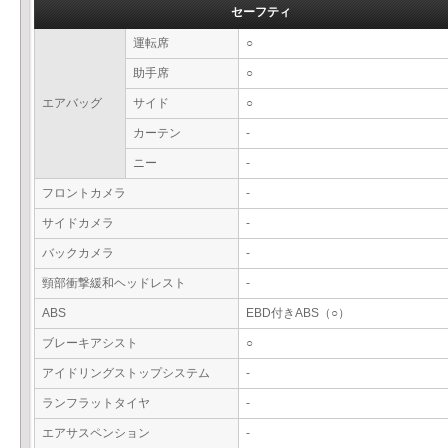
セーフティ
運転席
○
助手席
○
エアバッグ
サイド
○
カーテン
-
ニー
-
フロントカメラ
-
サイドカメラ
-
バックカメラ
-
頸部衝撃緩和ヘッドレスト
-
ABS
EBD付きABS（○）
ブレーキアシスト
○
アイドリングストップシステム
-
ランフラットタイヤ
-
エアサスペンション
-