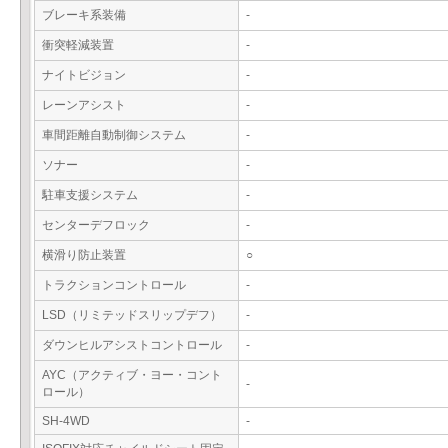
ブレーキ系装備
-
衝突軽減装置
-
ナイトビジョン
-
レーンアシスト
-
車間距離自動制御システム
-
ソナー
-
駐車支援システム
-
センターデフロック
-
横滑り防止装置
○
トラクションコントロール
-
LSD（リミテッドスリップデフ）
-
ダウンヒルアシストコントロール
-
AYC（アクティブ・ヨー・コント
-
ロール）
SH-4WD
-