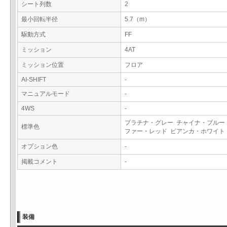
シート列数
2
最小回転半径
5.7（m）
駆動方式
FF
ミッション
4AT
ミッション位置
フロア
AI-SHIFT
-
マニュアルモード
-
4WS
-
プラチナ・グレー チャイナ・ブルー
標準色
ファー・レッド ビアンカ・ホワイ
オプション色
-
掲載コメント
-
装備