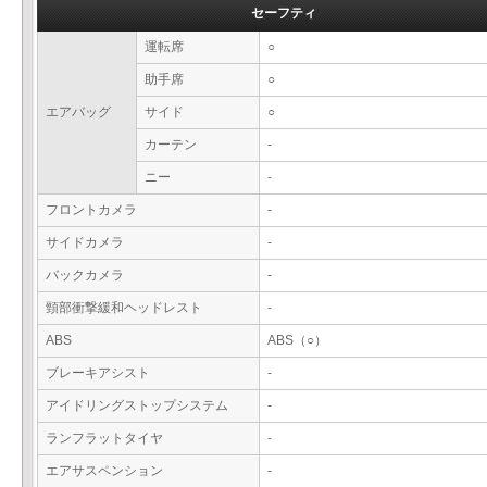
セーフティ
運転席
○
助手席
○
エアバッグ
サイド
○
カーテン
-
ニー
-
フロントカメラ
-
サイドカメラ
-
バックカメラ
-
頸部衝撃緩和ヘッドレスト
-
ABS
ABS（○）
ブレーキアシスト
-
アイドリングストップシステム
-
ランフラットタイヤ
-
エアサスペンション
-