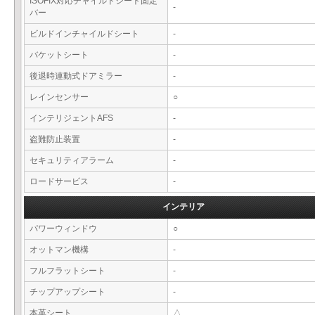
ISOFIX対応チャイルドシート固定
-
バー
ビルドインチャイルドシート
-
バケットシート
-
後退時連動式ドアミラー
-
レインセンサー
○
インテリジェントAFS
-
盗難防止装置
-
セキュリティアラーム
-
ロードサービス
-
インテリア
パワーウィンドウ
○
オットマン機構
-
フルフラットシート
-
チップアップシート
-
本革シート
△