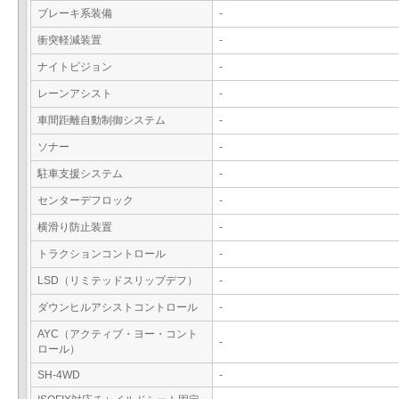
ブレーキ系装備
-
衝突軽減装置
-
ナイトビジョン
-
レーンアシスト
-
車間距離自動制御システム
-
ソナー
-
駐車支援システム
-
センターデフロック
-
横滑り防止装置
-
トラクションコントロール
-
LSD（リミテッドスリップデフ）
-
ダウンヒルアシストコントロール
-
AYC（アクティブ・ヨー・コント
-
ロール）
SH-4WD
-