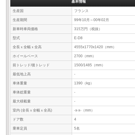
基本情報
生産国
フランス
生産期間
99年10月～00年02月
新車時車両価格
315万円（税抜）
型式
E-D8
全長ｘ全幅ｘ全高
4555x1770x1420（mm）
ホイールベース
2700（mm）
前トレッド/後トレッド
1500/1485（mm）
最低地上高
-
車体重量
1390（kg）
車体総重量
-
最大積載量
-
室内 (全長ｘ全幅ｘ全高)
-x-x-（mm）
ドア数
4
乗車定員
5名