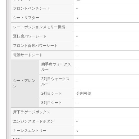
フロントベンチシート
-
シートリフター
○
シートポジションメモリー機能
-
運転席パワーシート
-
フロント両席パワーシート
-
電動サードシート
-
助手席ウォークス
-
ルー
2列目ウォークス
シートアレン
-
ルー
ジ
2列目シート
分割可倒
3列目シート
-
床下ラゲージボックス
-
エンジンスタートボタン
-
キーレスエントリー
○