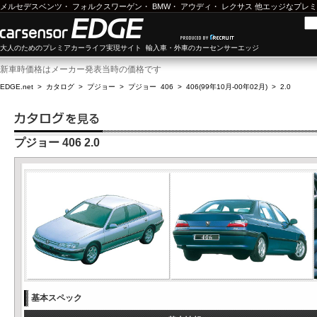
メルセデスベンツ
・
フォルクスワーゲン
・
BMW
・
アウディ
・
レクサス
他エッジなプレミ
大人のためのプレミアカーライフ実現サイト 輸入車・外車のカーセンサーエッジ
新車時価格はメーカー発表当時の価格です
EDGE.net
>
カタログ
>
プジョー
>
プジョー 406
>
406(99年10月-00年02月)
>
2.0
プジョー 406 2.0
基本スペック