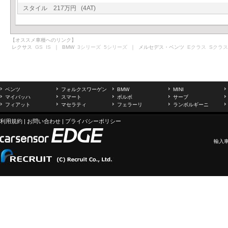
スタイル 217万円 (4AT)
【オススメ車種へのリンク】
レクサス
GS
IS
｜ BMW
3シリーズ
5シリーズ
｜ メルセデス・ベンツ
Eクラス
Sクラス
ベンツ
フォルクスワーゲン
BMW
MINI
マイバッハ
スマート
ボルボ
サーブ
フィアット
マセラティ
フェラーリ
ランボルギーニ
利用規約
|
お問い合わせ
|
プライバシーポリシー
輸入