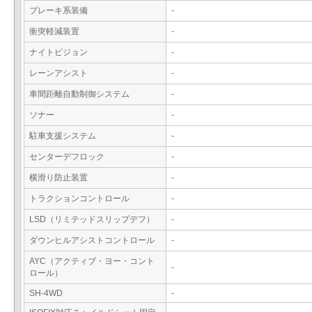
ブレーキ系装備
-
衝突軽減装置
-
ナイトビジョン
-
レーンアシスト
-
車間距離自動制御システム
-
ソナー
-
駐車支援システム
-
センターデフロック
-
横滑り防止装置
-
トラクションコントロール
-
LSD（リミテッドスリップデフ）
-
ダウンヒルアシストコントロール
-
AYC（アクティブ・ヨー・コント
-
ロール）
SH-4WD
-