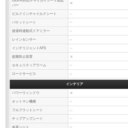
ISOFIX対応チャイルドシート固定
○
バー
ビルドインチャイルドシート
-
バケットシート
-
後退時連動式ドアミラー
-
レインセンサー
-
インテリジェントAFS
-
盗難防止装置
○
セキュリティアラーム
-
ロードサービス
-
インテリア
パワーウィンドウ
○
オットマン機構
-
フルフラットシート
-
チップアップシート
-
本革シート
-