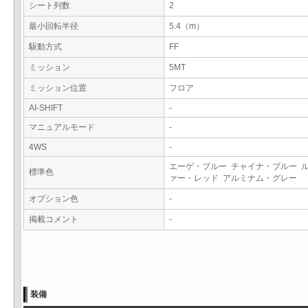
シート列数
2
最小回転半径
5.4（m）
駆動方式
FF
ミッション
5MT
ミッション位置
フロア
AI-SHIFT
-
マニュアルモード
-
4WS
-
エーゲ・ブルー チャイナ・ブルー 
標準色
ァー・レッド アルミナム・グレー
オプション色
-
掲載コメント
-
装備