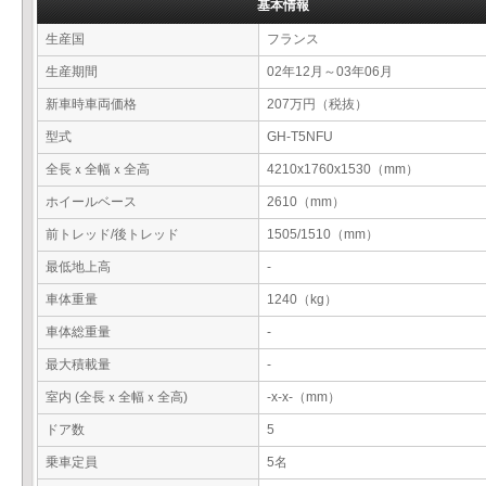
基本情報
生産国
フランス
生産期間
02年12月～03年06月
新車時車両価格
207万円（税抜）
型式
GH-T5NFU
全長ｘ全幅ｘ全高
4210x1760x1530（mm）
ホイールベース
2610（mm）
前トレッド/後トレッド
1505/1510（mm）
最低地上高
-
車体重量
1240（kg）
車体総重量
-
最大積載量
-
室内 (全長ｘ全幅ｘ全高)
-x-x-（mm）
ドア数
5
乗車定員
5名