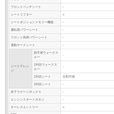
フロントベンチシート
-
シートリフター
○
シートポジションメモリー機能
-
運転席パワーシート
-
フロント両席パワーシート
-
電動サードシート
-
助手席ウォークス
-
ルー
2列目ウォークス
シートアレン
-
ルー
ジ
2列目シート
分割可倒
3列目シート
-
床下ラゲージボックス
-
エンジンスタートボタン
-
キーレスエントリー
○