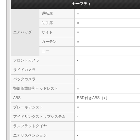
セーフティ
運転席
○
助手席
○
エアバッグ
サイド
○
カーテン
○
ニー
-
フロントカメラ
-
サイドカメラ
-
バックカメラ
-
頸部衝撃緩和ヘッドレスト
○
ABS
EBD付きABS（○）
ブレーキアシスト
○
アイドリングストップシステム
-
ランフラットタイヤ
-
エアサスペンション
-