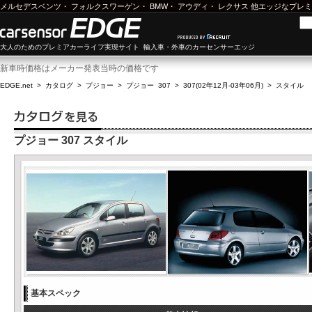
メルセデスベンツ
・
フォルクスワーゲン
・
BMW
・
アウディ
・
レクサス
他エッジなプレミ
大人のためのプレミアカーライフ実現サイト 輸入車・外車のカーセンサーエッジ
新車時価格はメーカー発表当時の価格です
EDGE.net
>
カタログ
>
プジョー
>
プジョー 307
>
307(02年12月-03年06月)
>
スタイル
プジョー 307 スタイル
基本スペック