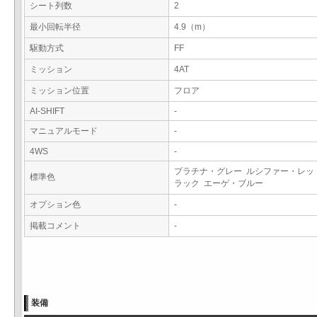
シート列数
2
最小回転半径
4.9（m）
駆動方式
FF
ミッション
4AT
ミッション位置
フロア
AI-SHIFT
-
マニュアルモード
-
4WS
-
プラチナ・グレー ルシファー・レッ
標準色
ラック エーゲ・ブルー
オプション色
-
掲載コメント
-
装備