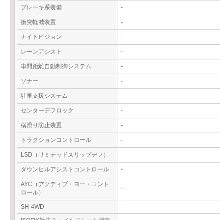
ブレーキ系装備
-
衝突軽減装置
-
ナイトビジョン
-
レーンアシスト
-
車間距離自動制御システム
-
ソナー
-
駐車支援システム
-
センターデフロック
-
横滑り防止装置
-
トラクションコントロール
-
LSD（リミテッドスリップデフ）
-
ダウンヒルアシストコントロール
-
AYC（アクティブ・ヨー・コント
-
ロール）
SH-4WD
-