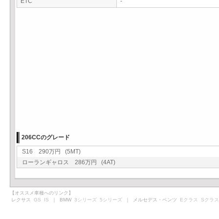
ETC
-
206CCのグレード
S16 290万円 (5MT)
ローランギャロス 286万円 (4AT)
【オススメ車種へのリンク】
レクサス
GS
IS
｜ BMW
3シリーズ
5シリーズ
｜ メルセデス・ベンツ
Eクラス
Sクラス