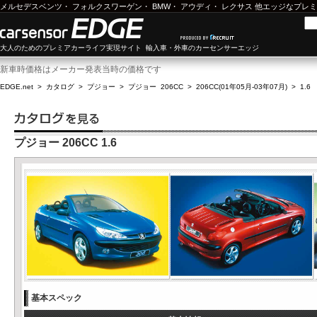
メルセデスベンツ
・
フォルクスワーゲン
・
BMW
・
アウディ
・
レクサス
他エッジなプレミ
大人のためのプレミアカーライフ実現サイト 輸入車・外車のカーセンサーエッジ
新車時価格はメーカー発表当時の価格です
EDGE.net
>
カタログ
>
プジョー
>
プジョー 206CC
>
206CC(01年05月-03年07月)
>
1.6
プジョー 206CC 1.6
基本スペック