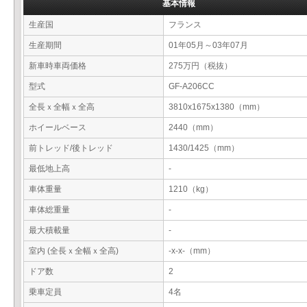
基本情報
生産国
フランス
生産期間
01年05月～03年07月
新車時車両価格
275万円（税抜）
型式
GF-A206CC
全長ｘ全幅ｘ全高
3810x1675x1380（mm）
ホイールベース
2440（mm）
前トレッド/後トレッド
1430/1425（mm）
最低地上高
-
車体重量
1210（kg）
車体総重量
-
最大積載量
-
室内 (全長ｘ全幅ｘ全高)
-x-x-（mm）
ドア数
2
乗車定員
4名