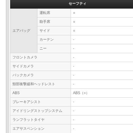
セーフティ
運転席
○
助手席
○
エアバッグ
サイド
○
カーテン
-
ニー
-
フロントカメラ
-
サイドカメラ
-
バックカメラ
-
頸部衝撃緩和ヘッドレスト
-
ABS
ABS（○）
ブレーキアシスト
-
アイドリングストップシステム
-
ランフラットタイヤ
-
エアサスペンション
-