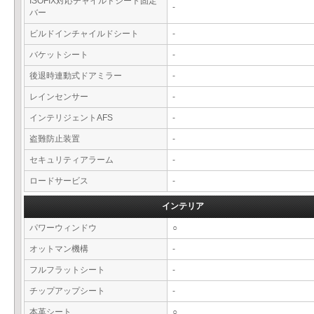
ISOFIX対応チャイルドシート固定
-
バー
ビルドインチャイルドシート
-
バケットシート
-
後退時連動式ドアミラー
-
レインセンサー
-
インテリジェントAFS
-
盗難防止装置
-
セキュリティアラーム
-
ロードサービス
-
インテリア
パワーウィンドウ
○
オットマン機構
-
フルフラットシート
-
チップアップシート
-
本革シート
○