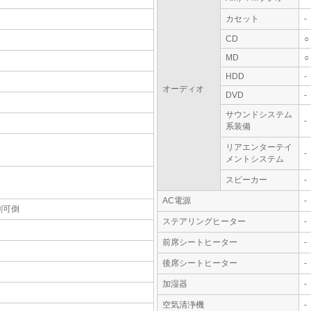
カセット
-
CD
○
MD
○
HDD
-
オーディオ
DVD
-
サウンドシステム
-
系装備
リアエンターテイ
-
メントシステム
スピーカー
-
AC電源
-
割可倒
ステアリングヒーター
-
前席シートヒーター
-
後席シートヒーター
-
加湿器
-
空気清浄機
-