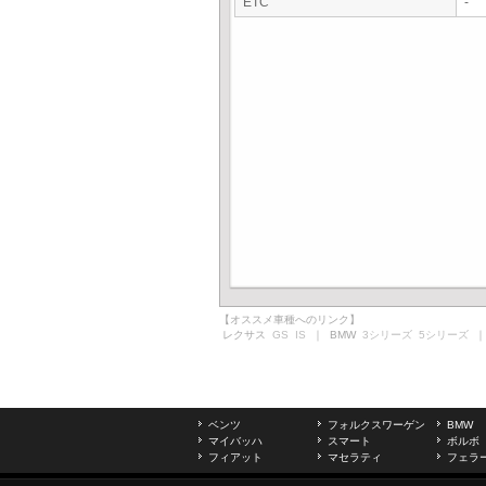
ETC
-
【オススメ車種へのリンク】
レクサス
GS
IS
｜ BMW
3シリーズ
5シリーズ
｜
ベンツ
フォルクスワーゲン
BMW
マイバッハ
スマート
ボルボ
フィアット
マセラティ
フェラ