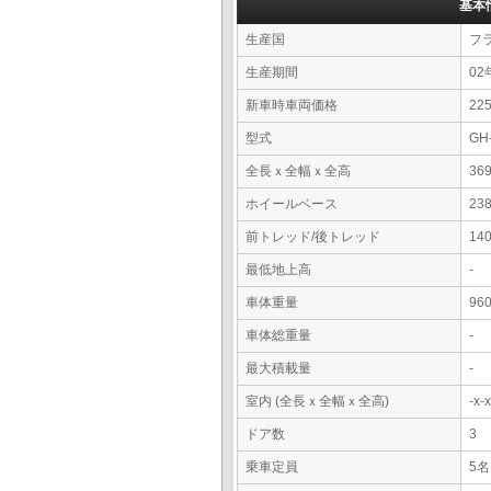
基本
生産国
フ
生産期間
02
新車時車両価格
2
型式
GH
全長ｘ全幅ｘ全高
36
ホイールベース
23
前トレッド/後トレッド
14
最低地上高
-
車体重量
96
車体総重量
-
最大積載量
-
室内 (全長ｘ全幅ｘ全高)
-x
ドア数
3
乗車定員
5名