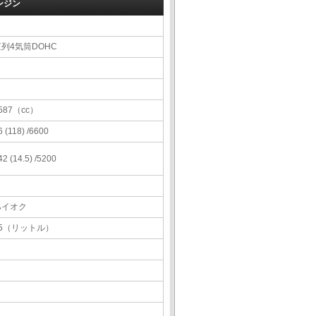
ンジン
直列4気筒DOHC
587（cc）
6 (118) /6600
42 (14.5) /5200
ハイオク
45（リットル）