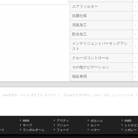
エアフィルター
-
抗菌仕様
-
消臭加工
-
防水加工
-
インテリジェントパーキングアシ
-
スト
クルーズコントロール
-
その他ナビゲーション
-
福祉車両
-
 メルセデス・ベンツ
Eクラス
Sクラス
｜ フォルクスワーゲン
ゴルフ
ポロ
ニュービートル
｜
MINI
アウディ
ポルシェ
AMG
サーブ
プジョー
ルノー
シトロエ
ーリ
ランボルギーニ
フォード
ハマー
シボレー