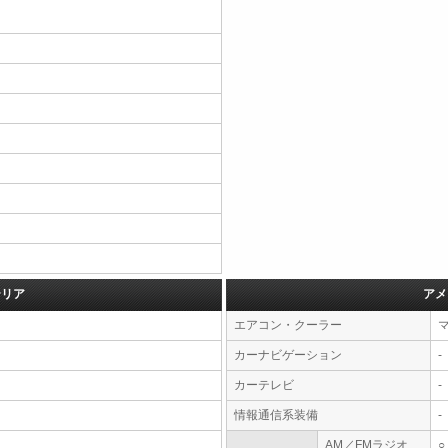
テリア
アメ
エアコン・クーラー
カーナビゲーション
-
カーテレビ
-
情報通信系装備
-
AM／FMラジオ
○