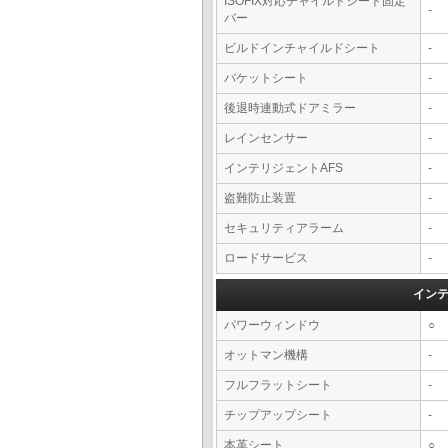
ISOFIX対応チャイルドシート固定
-
バー
ビルドインチャイルドシート
-
バケットシート
-
後退時連動式ドアミラー
-
レインセンサー
-
インテリジェントAFS
-
盗難防止装置
-
セキュリティアラーム
-
ロードサービス
-
イン
パワーウィンドウ
○
オットマン機構
-
フルフラットシート
-
チップアップシート
-
本革シート
○