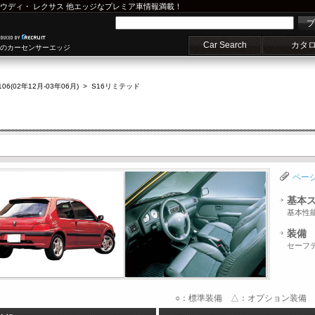
ウディ
・
レクサス
他エッジなプレミア車情報満載！
プ
Car Search
カタ
車のカーセンサーエッジ
106(02年12月-03年06月)
>
S16リミテッド
ペー
基本
基本性
装備
セーフ
○：標準装備 △：オプション装備 