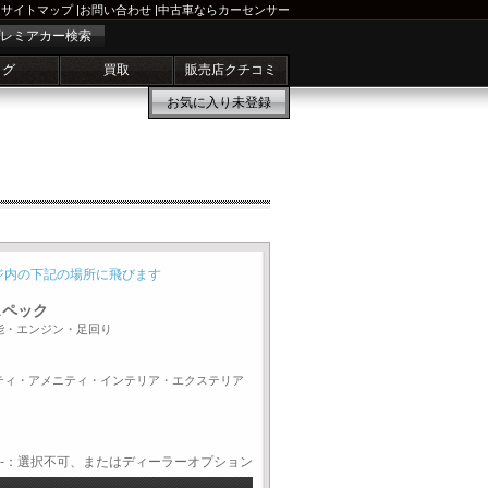
サイトマップ
|
お問い合わせ
|
中古車ならカーセンサー
レミアカー検索
ログ
買取
販売店クチコミ
お気に入り
未登録
ジ内の下記の場所に飛びます
スペック
能・エンジン・足回り
ティ・アメニティ・インテリア・エクステリア
-：選択不可、またはディーラーオプション