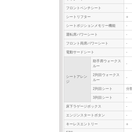
フロントベンチシート
-
シートリフター
○
シートポジションメモリー機能
-
運転席パワーシート
-
フロント両席パワーシート
-
電動サードシート
-
助手席ウォークス
-
ルー
2列目ウォークス
シートアレン
-
ルー
ジ
2列目シート
分
3列目シート
-
床下ラゲージボックス
-
エンジンスタートボタン
-
キーレスエントリー
○