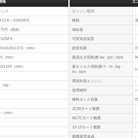
情報
エ
ランス
エンジン型式
-
年12月～03年06月
種類
25万円（税抜）
過給器
-
-S2NFX
可変気筒装置
-
90x1620x1370（mm）
総排気量
1
85（mm）
最高出力/回転数 kw（ps）/rpm
8
00/1335（mm）
最大トルク/回転数 n・m（kg・
1
m）/rpm
環境対策エンジン
-
0（kg）
使用燃料
燃料タンク容量
JC08モード燃費
-
-x-（mm）
WLTCモード燃費
-
10-15モード燃費
-
燃費基準達成
-