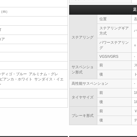
足
3（m）
位置
ステアリングギア
T
方式
ステアリング
ロア
パワーステアリン
○
グ
VGS/VGRS
-
前
サスペンショ
ン形式
ンディゴ・ブルー アルミナム・グレ
後
 ビアンカ・ホワイト サンダイス・イエ
高性能サスペンション
-
ー
前
1
タイヤサイズ
後
1
前
ブレーキ形式
後