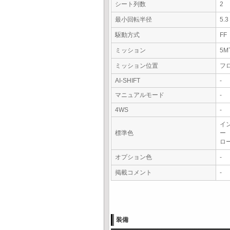
シート列数
2
最小回転半径
5.
駆動方式
FF
ミッション
5M
ミッション位置
フ
AI-SHIFT
-
マニュアルモード
-
4WS
-
イ
標準色
ー
ロ
オプション色
-
掲載コメント
-
装備