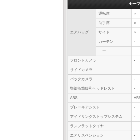
セー
運転席
○
助手席
○
エアバッグ
サイド
○
カーテン
-
ニー
-
フロントカメラ
-
サイドカメラ
-
バックカメラ
-
頸部衝撃緩和ヘッドレスト
-
ABS
AB
ブレーキアシスト
-
アイドリングストップシステム
-
ランフラットタイヤ
-
エアサスペンション
-