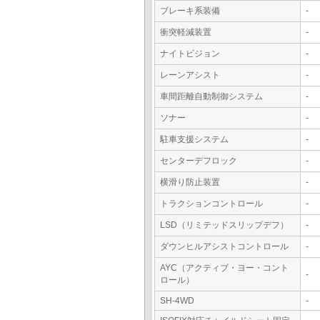
ブレーキ系装備
-
衝突軽減装置
-
ナイトビジョン
-
レーンアシスト
-
車間距離自動制御システム
-
ソナー
-
駐車支援システム
-
センターデフロック
-
横滑り防止装置
-
トラクションコントロール
-
LSD（リミテッドスリップデフ）
-
ダウンヒルアシストコントロール
-
AYC（アクティブ・ヨー・コント
-
ロール）
SH-4WD
-