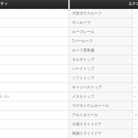
フティ
エク
大型ガラスルーフ
-
サンルーフ
-
ルーフレール
-
Tバールーフ
-
ルーフ系装備
-
タルガトップ
-
ハードトップ
-
ソフトトップ
-
キャンバストップ
-
S（○）
メタルトップ
-
マグネシウムホイール
-
アルミホイール
○
片側スライドドア
-
両側スライドドア
-