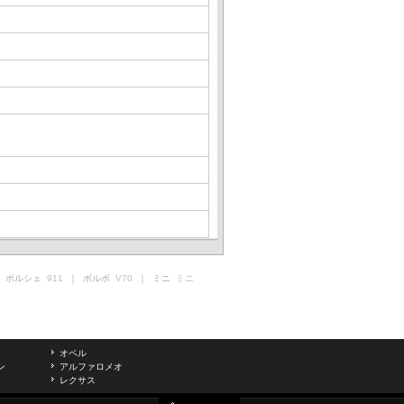
 ポルシェ
911
｜ ボルボ
V70
｜ ミニ
ミニ
オペル
ン
アルファロメオ
レクサス