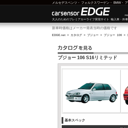
メルセデスベンツ
・
フォルクスワーゲン
・
BMW
・
ア
大人のためのプレミアカーライフ実現サイト 輸入車・外
新車時価格はメーカー発表当時の価格です
EDGE.net
>
カタログ
>
プジョー
>
プジョー 106
>
プジョー 106 S16リミテッド
基本スペック