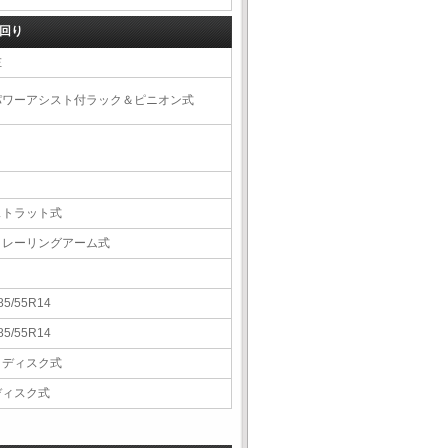
回り
左
パワーアシスト付ラック＆ピニオン式
ストラット式
トレーリングアーム式
85/55R14
85/55R14
Ｖディスク式
ディスク式