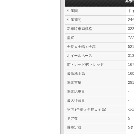
基本
生産国
ド
生産期間
24
新車時車両価格
32
型式
7A
全長ｘ全幅ｘ全高
52
ホイールベース
31
前トレッド/後トレッド
16
最低地上高
16
車体重量
28
車体総重量
-
最大積載量
-
室内 (全長ｘ全幅ｘ全高)
-x
ドア数
5
乗車定員
5名