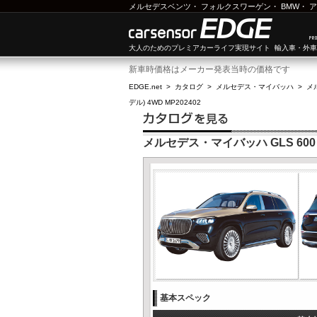
メルセデスベンツ
・
フォルクスワーゲン
・
BMW
・
ア
大人のためのプレミアカーライフ実現サイト 輸入車・外
新車時価格はメーカー発表当時の価格です
EDGE.net
>
カタログ
>
メルセデス・マイバッハ
>
メ
デル) 4WD MP202402
メルセデス・マイバッハ GLS 600 4
基本スペック