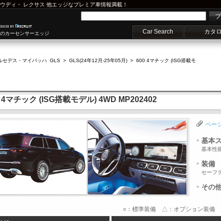
ウディ
・
レクサス
他エッジなプレミア車情報満載！
プ
Car Search
カタ
車のカーセンサーエッジ
ルセデス・マイバッハ GLS
>
GLS(24年12月-25年05月)
>
600 4マチック (ISG搭載モ
マチック (ISG搭載モデル) 4WD MP202402
ペー
基本
基本性
装備
セーフ
その
○：標準装備 △：オプション装備 