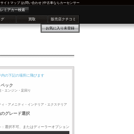
サイトマップ
|
お問い合わせ
|
中古車ならカーセンサー
レミアカー検索
ログ
買取
販売店クチコミ
お気に入り
未登録
ジ内の下記の場所に飛びます
スペック
能・エンジン・足回り
ティ・アメニティ・インテリア・エクステリア
他のグレード選択
-：選択不可、またはディーラーオプション