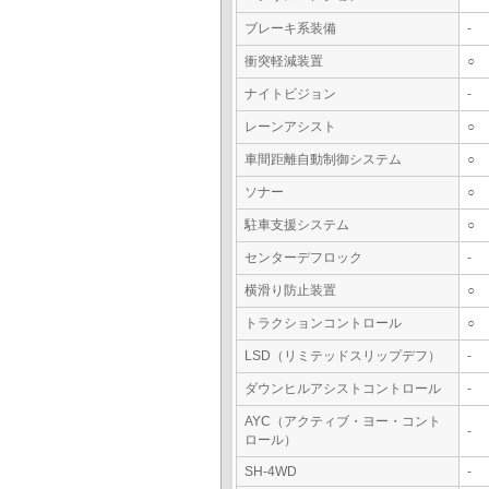
ブレーキ系装備
-
衝突軽減装置
○
ナイトビジョン
-
レーンアシスト
○
車間距離自動制御システム
○
ソナー
○
駐車支援システム
○
センターデフロック
-
横滑り防止装置
○
トラクションコントロール
○
LSD（リミテッドスリップデフ）
-
ダウンヒルアシストコントロール
-
AYC（アクティブ・ヨー・コント
-
ロール）
SH-4WD
-