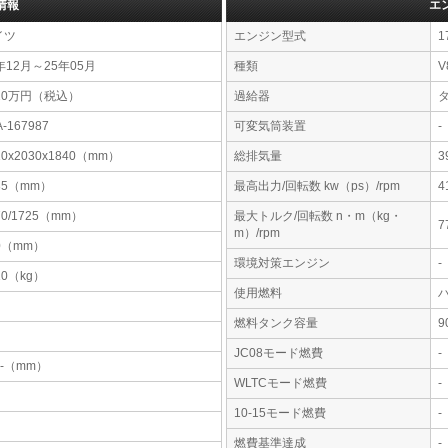
情報
エ
イツ
エンジン型式
1
年12月～25年05月
種類
V
20万円（税込）
過給器
A-167987
可変気筒装置
-
10x2030x1840（mm）
総排気量
3
35（mm）
最高出力/回転数 kw（ps）/rpm
4
70/1725（mm）
最大トルク/回転数 n・m（kg・
7
m）/rpm
0（mm）
環境対策エンジン
-
10（kg）
使用燃料
燃料タンク容量
JC08モード燃費
-
-x-（mm）
WLTCモード燃費
-
10-15モード燃費
-
燃費基準達成
-