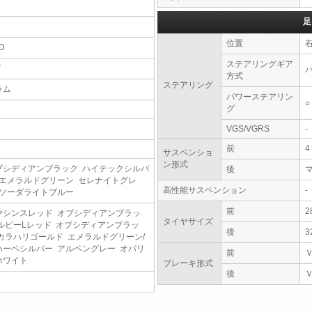
足
位置
D
ステアリングギア
T
方式
ステアリング
ラム
パワーステアリン
○
グ
VGS/VGRS
-
前
サスペンショ
ン形式
ブシディアンブラック ハイテックシルバ
後
 エメラルドグリーン セレナイトグレ
高性能サスペンション
-
 ソーダライトブルー
前
2
ヤシンスレッド オブシディアンブラッ
タイヤサイズ
/ルビーLレッド オブシディアンブラッ
後
3
/カラハリゴールド エメラルドグリーン/
ハーベシルバー アルペングレー オパリ
前
ホワイト
ブレーキ形式
後