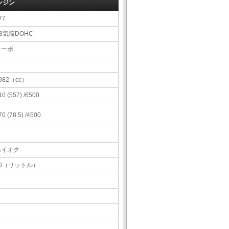
ンジン
77
8気筒DOHC
ターボ
982（cc）
10 (557) /6500
70 (78.5) /4500
ハイオク
90（リットル）