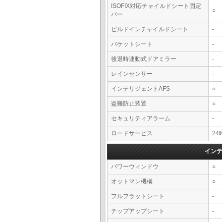
ISOFIX対応チャイルドシート固定
○
バー
ビルドインチャイルドシート
-
バケットシート
-
後退時連動式ドアミラー
-
レインセンサー
-
インテリジェントAFS
○
盗難防止装置
○
セキュリティアラーム
-
ロードサービス
2
イン
パワーウィンドウ
○
オットマン機構
○
フルフラットシート
-
チップアップシート
-