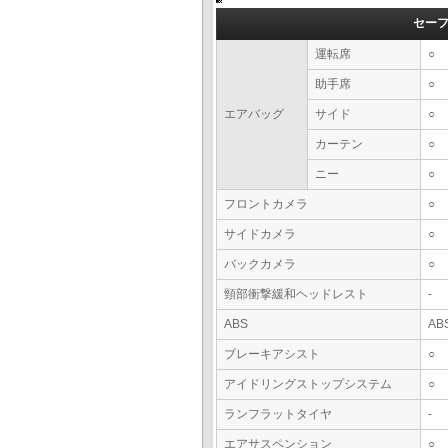
セー
運転席
○
助手席
○
エアバッグ
サイド
○
カーテン
○
ニー
○
フロントカメラ
○
サイドカメラ
○
バックカメラ
○
頸部衝撃緩和ヘッドレスト
-
ABS
AB
ブレーキアシスト
○
アイドリングストップシステム
○
ランフラットタイヤ
-
エアサスペンション
○