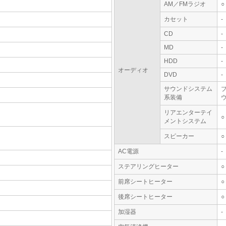
AM／FMラジオ
○
カセット
-
CD
-
MD
-
HDD
-
オーディオ
DVD
-
サウンドシステム
系装備
ウ
リアエンターテイ
○
メントシステム
スピーカー
○
AC電源
-
ステアリングヒーター
○
前席シートヒーター
○
後席シートヒーター
○
加湿器
-