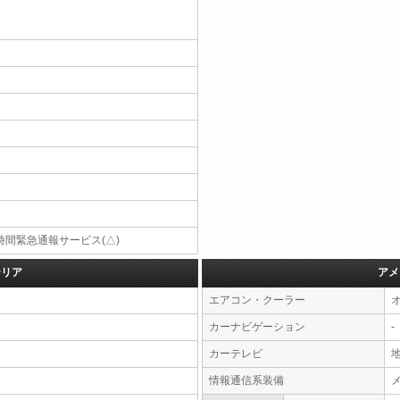
4時間緊急通報サービス(△)
テリア
アメ
エアコン・クーラー
カーナビゲーション
-
カーテレビ
情報通信系装備