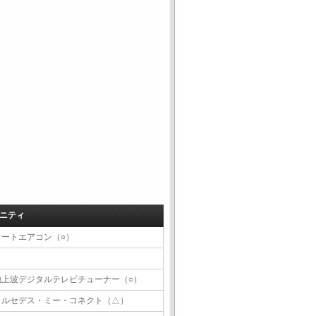
ニティ
オートエアコン（○）
地上波デジタルテレビチューナー（○）
メルセデス・ミー・コネクト（△）