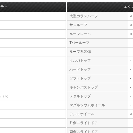
フティ
エク
大型ガラスルーフ
○
サンルーフ
○
ルーフレール
○
Tバールーフ
-
ルーフ系装備
-
タルガトップ
-
ハードトップ
-
ソフトトップ
-
キャンバストップ
-
S（○）
メタルトップ
-
マグネシウムホイール
-
アルミホイール
○
片側スライドドア
-
両側スライドドア
-