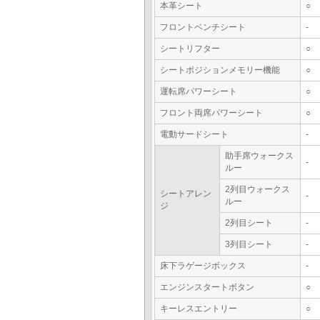
本革シート
○
フロントベンチシート
-
シートリフター
○
シートポジションメモリー機能
○
運転席パワーシート
○
フロント両席パワーシート
○
電動サードシート
-
助手席ウォークス
-
ルー
2列目ウォークス
シートアレン
-
ルー
ジ
2列目シート
-
3列目シート
-
床下ラゲージボックス
-
エンジンスタートボタン
○
キーレスエントリー
○