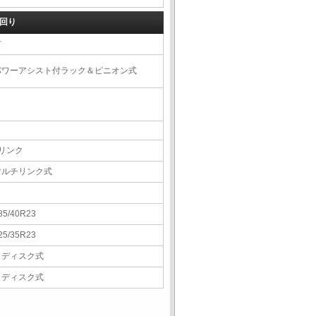
回り
右
パワーアシスト付ラック＆ピニオン式
4リンク
マルチリンク式
85/40R23
25/35R23
Ｖディスク式
Ｖディスク式