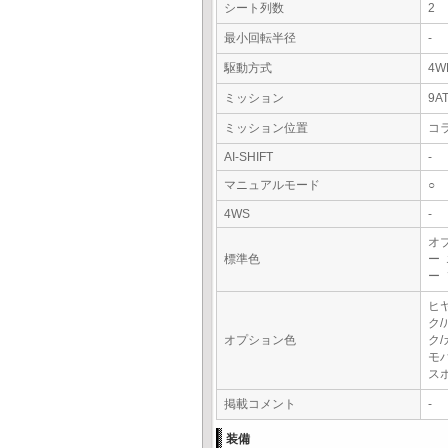
シート列数
2
最小回転半径
-
駆動方式
4W
ミッション
9A
ミッション位置
コ
AI-SHIFT
-
マニュアルモード
○
4WS
-
オ
標準色
ー
ー
ヒ
ク
オプション色
ク
モ
ス
掲載コメント
-
装備