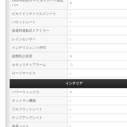
ISOFIX対応チャイルドシート固定
○
バー
ビルドインチャイルドシート
-
バケットシート
-
後退時連動式ドアミラー
-
レインセンサー
-
インテリジェントAFS
-
盗難防止装置
○
セキュリティアラーム
△
ロードサービス
-
インテリア
パワーウィンドウ
○
オットマン機構
-
フルフラットシート
-
チップアップシート
-
本革シート
-