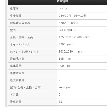
基本情報
生産国
ドイツ
生産期間
03年10月～06年10月
新車時車両価格
470万円（税抜）
型式
GH-639811C
全長ｘ全幅ｘ全高
4755x1910x1900（mm）
ホイールベース
3200（mm）
前トレッド/後トレッド
1630/1630（mm）
最低地上高
195（mm）
車体重量
2090（kg）
車体総重量
-
最大積載量
-
室内 (全長ｘ全幅ｘ全高)
-x-x-（mm）
ドア数
5
乗車定員
7名