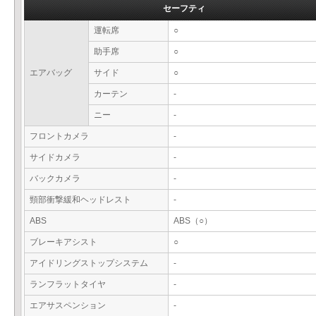
セーフティ
運転席
○
助手席
○
エアバッグ
サイド
○
カーテン
-
ニー
-
フロントカメラ
-
サイドカメラ
-
バックカメラ
-
頸部衝撃緩和ヘッドレスト
-
ABS
ABS（○）
ブレーキアシスト
○
アイドリングストップシステム
-
ランフラットタイヤ
-
エアサスペンション
-