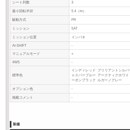
シート列数
3
最小回転半径
5.4（m）
駆動方式
FR
ミッション
5AT
ミッション位置
インパネ
AI-SHIFT
-
マニュアルモード
○
4WS
-
インディレッド ブリリアントシルバ
標準色
ャスパーブルー アークティクホワイ
ーボンブラック ルガーノグレー
オプション色
-
掲載コメント
-
装備