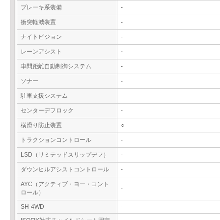
ブレーキ系装備
-
衝突軽減装置
-
ナイトビジョン
-
レーンアシスト
-
車間距離自動制御システム
-
ソナー
-
駐車支援システム
-
センターデフロック
-
横滑り防止装置
○
トラクションコントロール
-
LSD（リミテッドスリップデフ）
-
ダウンヒルアシストコントロール
-
AYC（アクティブ・ヨー・コント
-
ロール）
SH-4WD
-