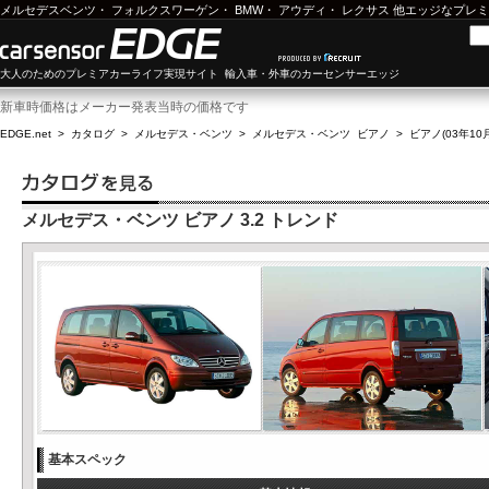
メルセデスベンツ
・
フォルクスワーゲン
・
BMW
・
アウディ
・
レクサス
他エッジなプレミ
大人のためのプレミアカーライフ実現サイト 輸入車・外車のカーセンサーエッジ
新車時価格はメーカー発表当時の価格です
EDGE.net
>
カタログ
>
メルセデス・ベンツ
>
メルセデス・ベンツ ビアノ
>
ビアノ(03年10月
メルセデス・ベンツ ビアノ 3.2 トレンド
基本スペック