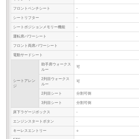
フロントベンチシート
-
シートリフター
-
シートポジションメモリー機能
-
運転席パワーシート
-
フロント両席パワーシート
-
電動サードシート
-
助手席ウォークス
可
ルー
2列目ウォークス
シートアレン
可
ルー
ジ
2列目シート
分割可倒
3列目シート
分割可倒
床下ラゲージボックス
-
エンジンスタートボタン
-
キーレスエントリー
○