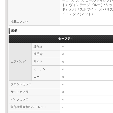
ーブ カラハリゴールドマグノ(
ト) ヴィンテージブルー(ソリッ
ド) オパリスホワイト オパリ
イトマグノ(マット)
掲載コメント
-
装備
セーフティ
運転席
○
助手席
○
エアバッグ
サイド
○
カーテン
○
ニー
○
フロントカメラ
○
サイドカメラ
○
バックカメラ
○
頸部衝撃緩和ヘッドレスト
-