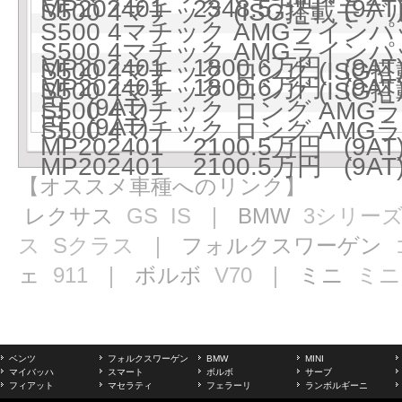
MP202401 2348.5万円 (9AT
S500 4マチック (ISG搭載モデル)
S500 4マチック AMGラインパ
S500 4マチック AMGラインパ
MP202401 1800.6万円 (9AT
S500 4マチック ロング (ISG搭
MP202401 1800.6万円 (9AT
S500 4マチック ロング (ISG搭
円 (9AT)
S500 4マチック ロング AMG
円 (9AT)
S500 4マチック ロング AMG
MP202401 2100.5万円 (9AT
MP202401 2100.5万円 (9AT
【オススメ車種へのリンク】
レクサス
GS
IS
｜ BMW
3シリー
ス
Sクラス
｜ フォルクスワーゲン
ェ
911
｜ ボルボ
V70
｜ ミニ
ミニ
ベンツ
フォルクスワーゲン
BMW
MINI
マイバッハ
スマート
ボルボ
サーブ
フィアット
マセラティ
フェラーリ
ランボルギーニ