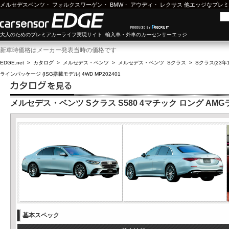
メルセデスベンツ
・
フォルクスワーゲン
・
BMW
・
アウディ
・
レクサス
他エッジなプレミ
大人のためのプレミアカーライフ実現サイト 輸入車・外車のカーセンサーエッジ
新車時価格はメーカー発表当時の価格です
EDGE.net
>
カタログ
>
メルセデス・ベンツ
>
メルセデス・ベンツ Sクラス
>
Sクラス(23年1
ラインパッケージ (ISG搭載モデル) 4WD MP202401
メルセデス・ベンツ Sクラス S580 4マチック ロング AMGライ
基本スペック