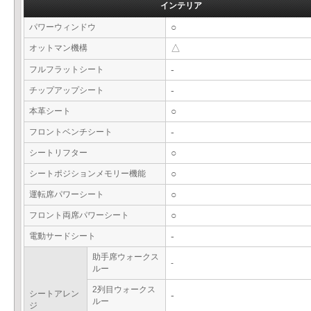
インテリア
パワーウィンドウ
○
オットマン機構
△
フルフラットシート
-
チップアップシート
-
本革シート
○
フロントベンチシート
-
シートリフター
○
シートポジションメモリー機能
○
運転席パワーシート
○
フロント両席パワーシート
○
電動サードシート
-
助手席ウォークス
-
ルー
2列目ウォークス
シートアレン
-
ルー
ジ