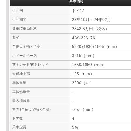
基本情報
生産国
ドイツ
生産期間
23年10月～24年02月
新車時車両価格
2348.5万円（税込）
型式
4AA-223176
全長ｘ全幅ｘ全高
5320x1930x1505（mm）
ホイールベース
3215（mm）
前トレッド/後トレッド
1650/1650（mm）
最低地上高
125（mm）
車体重量
2290（kg）
車体総重量
-
最大積載量
-
室内 (全長ｘ全幅ｘ全高)
-x-x-（mm）
ドア数
4
乗車定員
5名