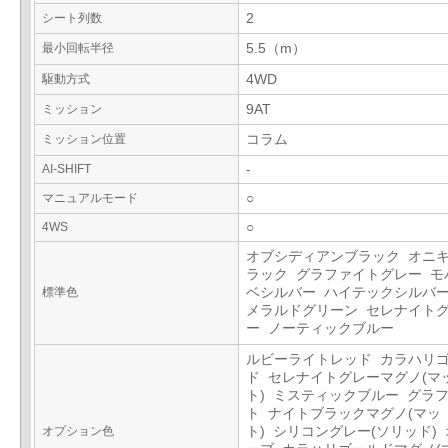
シート列数
2
最小回転半径
5.5（m）
駆動方式
4WD
ミッション
9AT
ミッション位置
コラム
AI-SHIFT
-
マニュアルモード
○
4WS
○
オブシディアンブラック オニ
ラック グラファイトグレー モ
標準色
ベシルバー ハイテックシルバー
メラルドグリーン セレナイト
ー ノーティックブルー
ルビーライトレッド カラハリ
ド セレナイトグレーマグノ(マ
ト) ミスティックブルー グラ
ト ナイトブラックマグノ(マッ
オプション色
ト) シリコングレー(ソリッド)