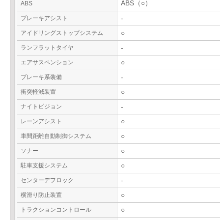
ABS（○）
ABS
ブレーキアシスト
-
アイドリングストップシステム
○
ランフラットタイヤ
-
エアサスペンション
○
ブレーキ系装備
-
衝突軽減装置
○
ナイトビジョン
-
レーンアシスト
○
車間距離自動制御システム
○
ソナー
○
駐車支援システム
○
センターデフロック
-
横滑り防止装置
○
トラクションコントロール
○