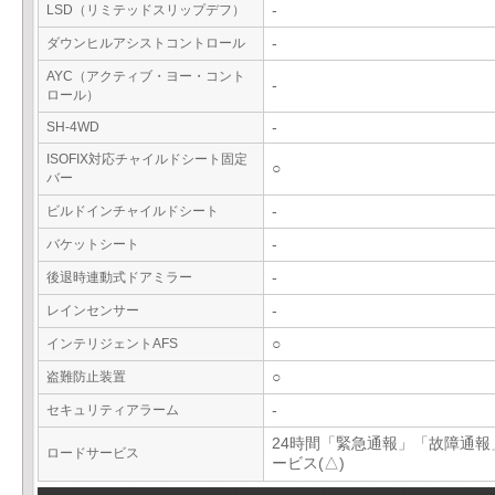
LSD（リミテッドスリップデフ）
-
ダウンヒルアシストコントロール
-
AYC（アクティブ・ヨー・コント
-
ロール）
SH-4WD
-
ISOFIX対応チャイルドシート固定
○
バー
ビルドインチャイルドシート
-
バケットシート
-
後退時連動式ドアミラー
-
レインセンサー
-
インテリジェントAFS
○
盗難防止装置
○
セキュリティアラーム
-
24時間「緊急通報」「故障通報
ロードサービス
ービス(△)