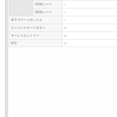
2列目シート
-
3列目シート
-
床下ラゲージボックス
-
エンジンスタートボタン
○
キーレスエントリー
○
ETC
○