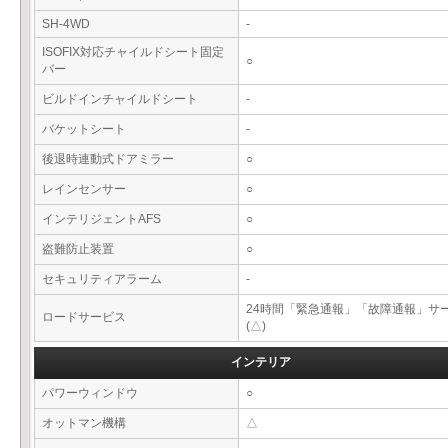
SH-4WD
-
ISOFIX対応チャイルドシート固定
○
バー
ビルドインチャイルドシート
-
バケットシート
-
後退時連動式ドアミラー
○
レインセンサー
○
インテリジェントAFS
○
盗難防止装置
○
セキュリティアラーム
-
24時間「緊急通報」「故障通報」サ
ロードサービス
(△)
インテリア
パワーウィンドウ
○
オットマン機構
△