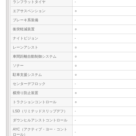
ランフラットタイヤ
-
エアサスペンション
○
ブレーキ系装備
-
衝突軽減装置
○
ナイトビジョン
-
レーンアシスト
○
車間距離自動制御システム
○
ソナー
○
駐車支援システム
○
センターデフロック
-
横滑り防止装置
○
トラクションコントロール
○
LSD（リミテッドスリップデフ）
-
ダウンヒルアシストコントロール
-
AYC（アクティブ・ヨー・コント
-
ロール）