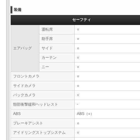
装備
セーフティ
運転席
○
助手席
○
エアバッグ
サイド
○
カーテン
○
ニー
○
フロントカメラ
○
サイドカメラ
○
バックカメラ
○
頸部衝撃緩和ヘッドレスト
-
ABS
ABS（○）
ブレーキアシスト
○
アイドリングストップシステム
○