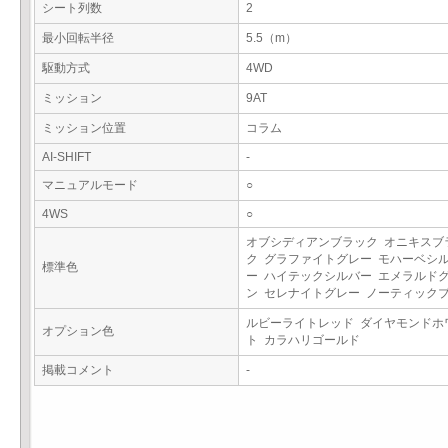
シート列数
2
最小回転半径
5.5（m）
駆動方式
4WD
ミッション
9AT
ミッション位置
コラム
AI-SHIFT
-
マニュアルモード
○
4WS
○
オブシディアンブラック オニキスブ
ク グラファイトグレー モハーベシ
標準色
ー ハイテックシルバー エメラルド
ン セレナイトグレー ノーティック
ルビーライトレッド ダイヤモンドホ
オプション色
ト カラハリゴールド
掲載コメント
-