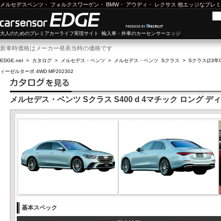
メルセデスベンツ
・
フォルクスワーゲン
・
BMW
・
アウディ
・
レクサス
他エッジなプレミ
大人のためのプレミアカーライフ実現サイト 輸入車・外車のカーセンサーエッジ
新車時価格はメーカー発表当時の価格です
EDGE.net
>
カタログ
>
メルセデス・ベンツ
>
メルセデス・ベンツ Sクラス
>
Sクラス(23年0
ィーゼルターボ 4WD MP202302
メルセデス・ベンツ Sクラス S400 d 4マチック ロング ディー
基本スペック