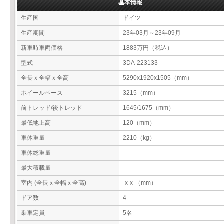
基本情報
生産国
ドイツ
生産期間
23年03月～23年09月
新車時車両価格
1883万円（税込）
型式
3DA-223133
全長ｘ全幅ｘ全高
5290x1920x1505（mm）
ホイールベース
3215（mm）
前トレッド/後トレッド
1645/1675（mm）
最低地上高
120（mm）
車体重量
2210（kg）
車体総重量
-
最大積載量
-
室内 (全長ｘ全幅ｘ全高)
-x-x-（mm）
ドア数
4
乗車定員
5名