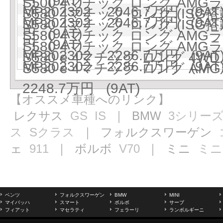
円 (9AT)
S500 4マチック ロング AMG
MP202302 2046.7万円 (9AT
S580 4マチック ロング (ISG搭
MP202302 2046.7万円 (9AT
S580 4マチック ロング (ISG搭
円 (9AT)
S580 4マチック ロング AMG
円 (9AT)
S580 4マチック ロング AMG
MP202302 2286.7万円 (9AT
S580 e 4マチック ロング 4WD 
MP202302 2286.7万円 (9AT
S580 e 4マチック ロング AM
2248.7万円 (9AT)
【オススメ車種へのリンク】
レクサス
GS
IS
｜ BMW
3シリー
ス
Sクラス
｜ フォルクスワーゲン
ェ
911
｜ ボルボ
V70
｜ ミニ
ミニ
ベンツ
フォルクスワーゲン
BMW
MINI
マイバッハ
スマート
ボルボ
サーブ
フィアット
マセラティ
フェラーリ
ランボルギーニ