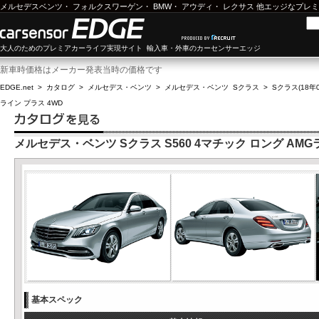
メルセデスベンツ
・
フォルクスワーゲン
・
BMW
・
アウディ
・
レクサス
他エッジなプレミ
大人のためのプレミアカーライフ実現サイト 輸入車・外車のカーセンサーエッジ
新車時価格はメーカー発表当時の価格です
EDGE.net
>
カタログ
>
メルセデス・ベンツ
>
メルセデス・ベンツ Sクラス
>
Sクラス(18年0
ライン プラス 4WD
メルセデス・ベンツ Sクラス S560 4マチック ロング AMG
基本スペック