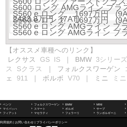
S600 ロング ファーストクラスパ
S600 ロング AMGライン 
S560 e ロング 1697万円 (9A
2483.8万円 (7AT)
S560 e ロング 1697万円 (9A
S560 e ロング AMGライン プラ
S560 e ロング AMGライン プラ
【オススメ車種へのリンク】
レクサス
GS
IS
｜ BMW
3シリー
ス
Sクラス
｜ フォルクスワーゲン
ェ
911
｜ ボルボ
V70
｜ ミニ
ミニ
ベンツ
フォルクスワーゲン
BMW
MINI
マイバッハ
スマート
ボルボ
サーブ
フィアット
マセラティ
フェラーリ
ランボルギーニ
利用規約
|
お問い合わせ
|
プライバシーポリシー