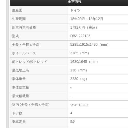
基本情報
生産国
ドイツ
生産期間
18年09月～18年12月
新車時車両価格
1792万円（税込）
型式
DBA-222186
全長ｘ全幅ｘ全高
5285x1915x1495（mm）
ホイールベース
3165（mm）
前トレッド/後トレッド
1630/1645（mm）
最低地上高
130（mm）
車体重量
2230（kg）
車体総重量
-
最大積載量
-
室内 (全長ｘ全幅ｘ全高)
-x-x-（mm）
ドア数
4
乗車定員
5名