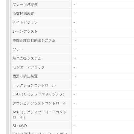
ブレーキ系装備
-
衝突軽減装置
○
ナイトビジョン
-
レーンアシスト
○
車間距離自動制御システム
○
ソナー
○
駐車支援システム
○
センターデフロック
-
横滑り防止装置
○
トラクションコントロール
○
LSD（リミテッドスリップデフ）
-
ダウンヒルアシストコントロール
-
AYC（アクティブ・ヨー・コント
-
ロール）
SH-4WD
-