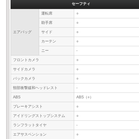
セーフティ
運転席
○
助手席
○
エアバッグ
サイド
○
カーテン
○
ニー
-
フロントカメラ
○
サイドカメラ
○
バックカメラ
○
頸部衝撃緩和ヘッドレスト
-
ABS
ABS（○）
ブレーキアシスト
○
アイドリングストップシステム
○
ランフラットタイヤ
-
エアサスペンション
○