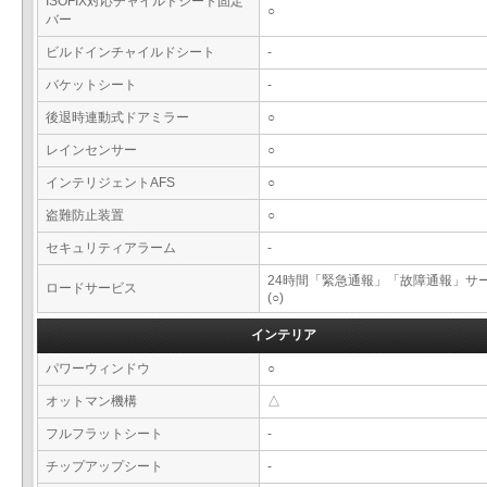
ISOFIX対応チャイルドシート固定
○
バー
ビルドインチャイルドシート
-
バケットシート
-
後退時連動式ドアミラー
○
レインセンサー
○
インテリジェントAFS
○
盗難防止装置
○
セキュリティアラーム
-
24時間「緊急通報」「故障通報」サ
ロードサービス
(○)
インテリア
パワーウィンドウ
○
オットマン機構
△
フルフラットシート
-
チップアップシート
-