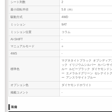
シート列数
2
最小回転半径
5.8（m）
駆動方式
4WD
ミッション
9AT
ミッション位置
コラム
AI-SHIFT
-
マニュアルモード
○
4WS
-
マグネタイトブラック オブシディア
ック イリジウムシルバー カバンサ
標準色
ルー ルビーブラック ダイヤモンド
ー エメラルドグリーン セレナイト
ー アンスラサイトブルー
オプション色
ダイヤモンドホワイト
掲載コメント
-
装備