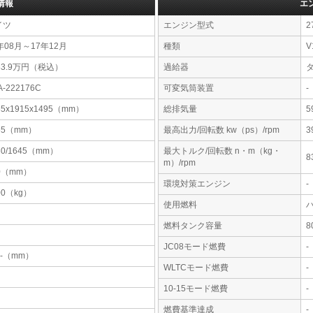
情報
エ
イツ
エンジン型式
2
年08月～17年12月
種類
V
83.9万円（税込）
過給器
A-222176C
可変気筒装置
-
85x1915x1495（mm）
総排気量
5
65（mm）
最高出力/回転数 kw（ps）/rpm
3
30/1645（mm）
最大トルク/回転数 n・m（kg・
8
m）/rpm
0（mm）
環境対策エンジン
-
00（kg）
使用燃料
燃料タンク容量
JC08モード燃費
-
-x-（mm）
WLTCモード燃費
-
10-15モード燃費
-
燃費基準達成
-