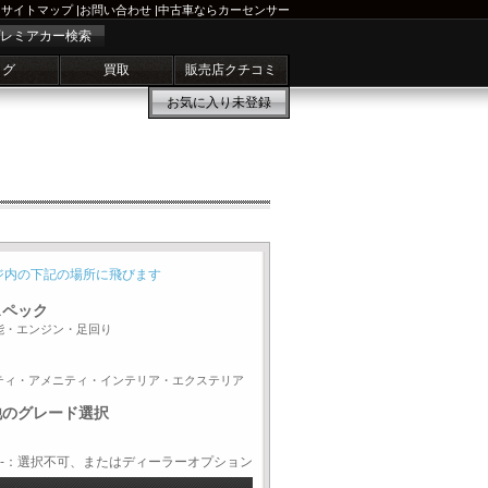
サイトマップ
|
お問い合わせ
|
中古車ならカーセンサー
レミアカー検索
ログ
買取
販売店クチコミ
お気に入り
未登録
ジ内の下記の場所に飛びます
スペック
能・エンジン・足回り
ティ・アメニティ・インテリア・エクステリア
他のグレード選択
-：選択不可、またはディーラーオプション