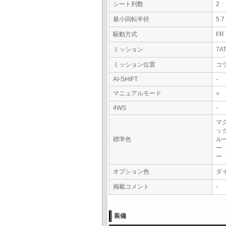
シート列数
2
最小回転半径
5.
駆動方式
FR
ミッション
7A
ミッション位置
コ
AI-SHIFT
-
マニュアルモード
○
4WS
-
マ
ッ
標準色
ル
ー
ー
オプション色
ダ
掲載コメント
-
装備