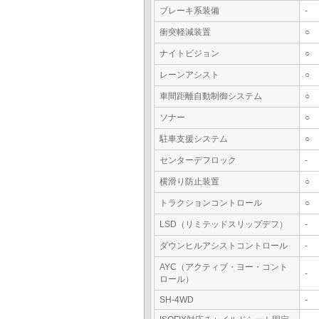
ブレーキ系装備
-
衝突軽減装置
○
ナイトビジョン
○
レーンアシスト
○
車間距離自動制御システム
○
ソナー
○
駐車支援システム
○
センターデフロック
-
横滑り防止装置
○
トラクションコントロール
○
LSD（リミテッドスリップデフ）
-
ダウンヒルアシストコントロール
-
AYC（アクティブ・ヨー・コント
-
ロール）
SH-4WD
-