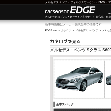
メルセデスベンツ
・
フォルクスワーゲン
・
BMW
・
ア
大人のためのプレミアカーライフ実現サイト 輸入車・外
新車時価格はメーカー発表当時の価格です
EDGE.net
>
カタログ
>
メルセデス・ベンツ
>
メルセ
メルセデス・ベンツ Sクラス S60
基本スペック