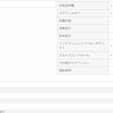
空気清浄機
○
エアフィルター
○
抗菌仕様
-
消臭加工
-
防水加工
-
インテリジェントパーキングアシ
○
スト
クルーズコントロール
○
その他ナビゲーション
-
福祉車両
-
T)