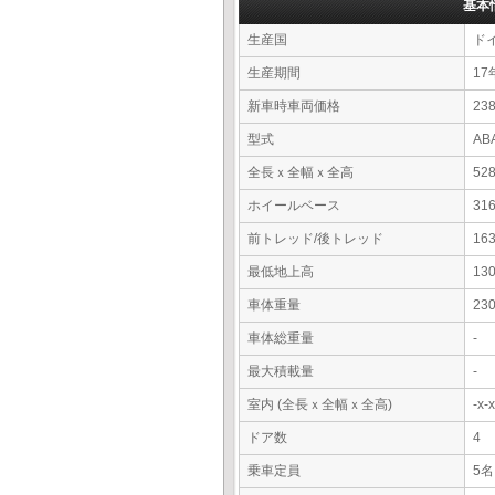
基本
生産国
ド
生産期間
17
新車時車両価格
23
型式
AB
全長ｘ全幅ｘ全高
52
ホイールベース
31
前トレッド/後トレッド
16
最低地上高
13
車体重量
23
車体総重量
-
最大積載量
-
室内 (全長ｘ全幅ｘ全高)
-x
ドア数
4
乗車定員
5名