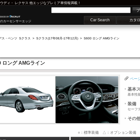
ウディ
・
レクサス
他エッジなプレミア車情報満載！
プ
Car Search
カタ
車のカーセンサーエッジ
デス・ベンツ Sクラス
>
Sクラス(17年08月-17年12月)
>
S600 ロング AMGライン
0 ロング AMGライン
ペー
基本
基本性
装備
セーフ
その
○：標準装備 △：オプション装備 