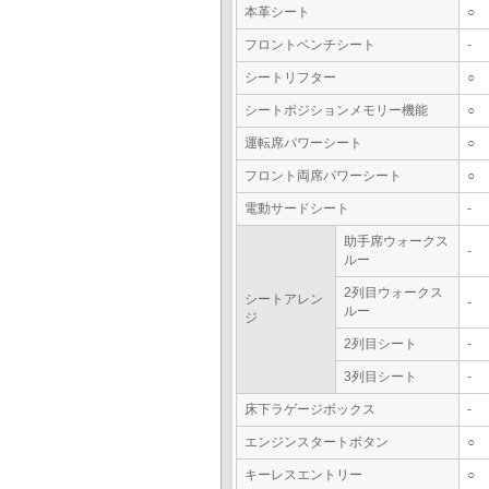
本革シート
○
フロントベンチシート
-
シートリフター
○
シートポジションメモリー機能
○
運転席パワーシート
○
フロント両席パワーシート
○
電動サードシート
-
助手席ウォークス
-
ルー
2列目ウォークス
シートアレン
-
ルー
ジ
2列目シート
-
3列目シート
-
床下ラゲージボックス
-
エンジンスタートボタン
○
キーレスエントリー
○