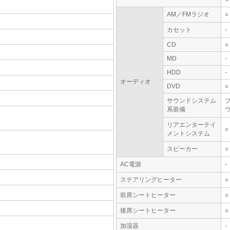
AM／FMラジオ
○
カセット
-
CD
○
MD
-
HDD
-
オーディオ
DVD
○
サウンドシステム
系装備
リアエンターテイ
○
メントシステム
スピーカー
○
AC電源
-
ステアリングヒーター
○
前席シートヒーター
○
後席シートヒーター
○
加湿器
-