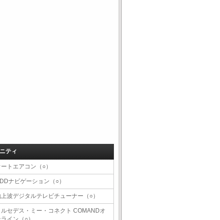
ニティ
オートエアコン（○）
HDDナビゲーション（○）
地上波デジタルテレビチューナー（○）
メルセデス・ミー・コネクト COMANDオ
ンライン（○）