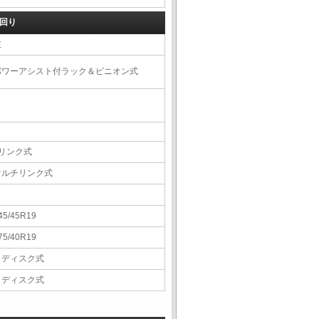
回り
左
パワーアシスト付ラック＆ピニオン式
4リンク式
マルチリンク式
45/45R19
75/40R19
Ｖディスク式
Ｖディスク式