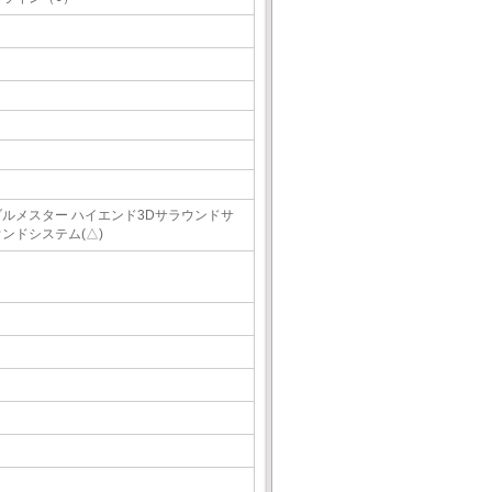
ブルメスター ハイエンド3Dサラウンドサ
ウンドシステム(△)