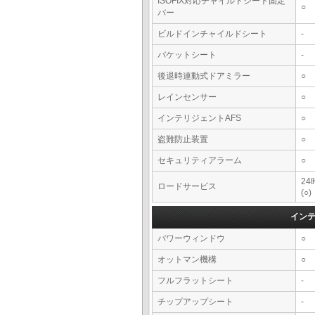
ISOFIX対応チャイルドシート固定
○
バー
ビルドインチャイルドシート
-
バケットシート
-
後退時連動式ドアミラー
○
レインセンサー
○
インテリジェントAFS
○
盗難防止装置
○
セキュリティアラーム
○
2
ロードサービス
(○)
イン
パワーウィンドウ
○
オットマン機構
○
フルフラットシート
-
チップアップシート
-