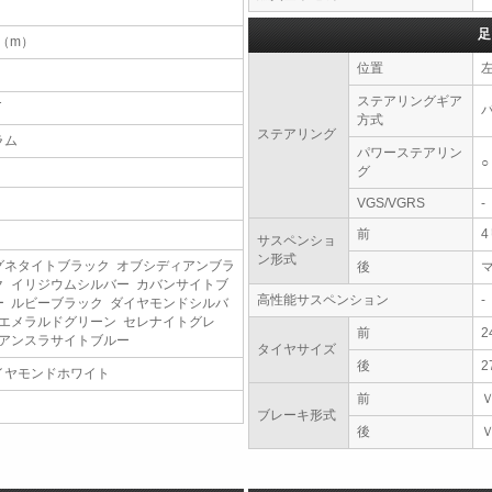
足
7（m）
位置
ステアリングギア
T
方式
ステアリング
ラム
パワーステアリン
○
グ
VGS/VGRS
-
前
サスペンショ
ン形式
グネタイトブラック オブシディアンブラ
後
ク イリジウムシルバー カバンサイトブ
高性能サスペンション
-
ー ルビーブラック ダイヤモンドシルバ
 エメラルドグリーン セレナイトグレ
前
2
 アンスラサイトブルー
タイヤサイズ
後
2
イヤモンドホワイト
前
ブレーキ形式
後