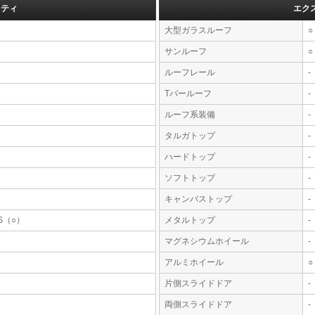
フティ
エク
大型ガラスルーフ
○
サンルーフ
○
ルーフレール
-
Tバールーフ
-
ルーフ系装備
-
タルガトップ
-
ハードトップ
-
ソフトトップ
-
キャンバストップ
-
S（○）
メタルトップ
-
マグネシウムホイール
-
アルミホイール
○
片側スライドドア
-
両側スライドドア
-