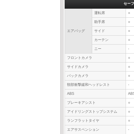
セー
運転席
○
助手席
○
エアバッグ
サイド
○
カーテン
○
ニー
-
フロントカメラ
○
サイドカメラ
○
バックカメラ
○
頸部衝撃緩和ヘッドレスト
-
ABS
AB
ブレーキアシスト
○
アイドリングストップシステム
○
ランフラットタイヤ
○
エアサスペンション
-