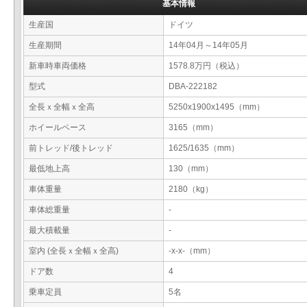
基本情報
生産国
ドイツ
生産期間
14年04月～14年05月
新車時車両価格
1578.8万円（税込）
型式
DBA-222182
全長ｘ全幅ｘ全高
5250x1900x1495（mm）
ホイールベース
3165（mm）
前トレッド/後トレッド
1625/1635（mm）
最低地上高
130（mm）
車体重量
2180（kg）
車体総重量
-
最大積載量
-
室内 (全長ｘ全幅ｘ全高)
-x-x-（mm）
ドア数
4
乗車定員
5名