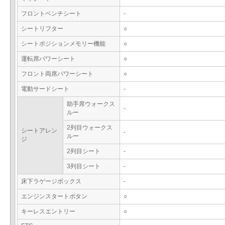
フロントベンチシート
-
シートリフター
○
シートポジションメモリー機能
○
運転席パワーシート
○
フロント両席パワーシート
○
電動サードシート
-
助手席ウォークス
-
ルー
2列目ウォークス
シートアレン
-
ルー
ジ
2列目シート
-
3列目シート
-
床下ラゲージボックス
-
エンジンスタートボタン
○
キーレスエントリー
○