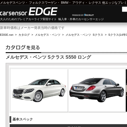
メルセデスベンツ
・
フォルクスワーゲン
・
BMW
・
アウディ
・
レクサス
他エッジなプレミ
大人のためのプレミアカーライフ実現サイト 輸入車・外車のカーセンサーエッジ
新車時価格はメーカー発表当時の価格です
EDGE.net
>
カタログ
>
メルセデス・ベンツ
>
メルセデス・ベンツ Sクラス
>
Sクラス(14年0
メルセデス・ベンツ Sクラス S550 ロング
基本スペック