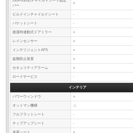
ISOFIX対応チャイルドシート固定
○
バー
ビルドインチャイルドシート
-
バケットシート
-
後退時連動式ドアミラー
○
レインセンサー
○
インテリジェントAFS
○
盗難防止装置
○
セキュリティアラーム
○
ロードサービス
-
インテリア
パワーウィンドウ
○
オットマン機構
△
フルフラットシート
-
チップアップシート
-
本革シート
○