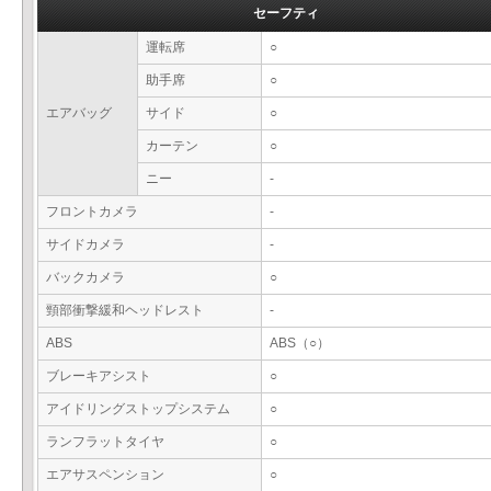
セーフティ
運転席
○
助手席
○
エアバッグ
サイド
○
カーテン
○
ニー
-
フロントカメラ
-
サイドカメラ
-
バックカメラ
○
頸部衝撃緩和ヘッドレスト
-
ABS
ABS（○）
ブレーキアシスト
○
アイドリングストップシステム
○
ランフラットタイヤ
○
エアサスペンション
○