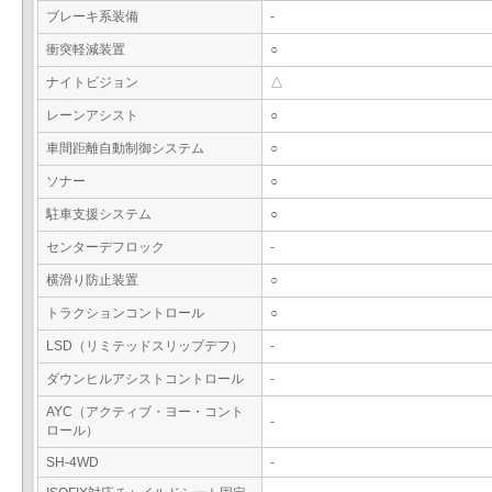
ブレーキ系装備
-
衝突軽減装置
○
ナイトビジョン
△
レーンアシスト
○
車間距離自動制御システム
○
ソナー
○
駐車支援システム
○
センターデフロック
-
横滑り防止装置
○
トラクションコントロール
○
LSD（リミテッドスリップデフ）
-
ダウンヒルアシストコントロール
-
AYC（アクティブ・ヨー・コント
-
ロール）
SH-4WD
-