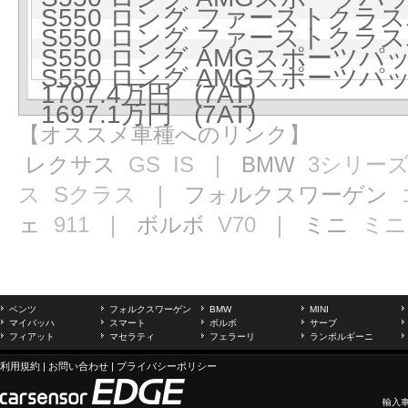
S550 ロング ファーストクラスパ
S550 ロング ファーストクラスパ
S550 ロング AMGスポー
S550 ロング AMGスポー
1707.4万円 (7AT)
1697.1万円 (7AT)
【オススメ車種へのリンク】
レクサス
GS
IS
｜ BMW
3シリー
ス
Sクラス
｜ フォルクスワーゲン
ェ
911
｜ ボルボ
V70
｜ ミニ
ミニ
ベンツ
フォルクスワーゲン
BMW
MINI
マイバッハ
スマート
ボルボ
サーブ
フィアット
マセラティ
フェラーリ
ランボルギーニ
利用規約
|
お問い合わせ
|
プライバシーポリシー
輸入