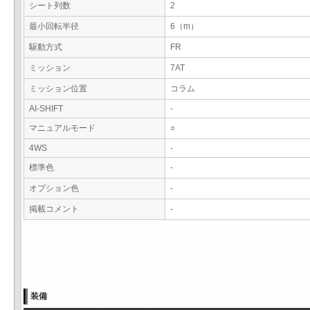
シート列数
2
最小回転半径
6（m）
駆動方式
FR
ミッション
7AT
ミッション位置
コラム
AI-SHIFT
-
マニュアルモード
○
4WS
-
標準色
-
オプション色
-
掲載コメント
-
装備