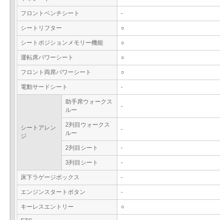
フロントベンチシート
-
シートリフター
○
シートポジションメモリー機能
○
運転席パワーシート
○
フロント両席パワーシート
○
電動サードシート
-
助手席ウォークス
-
ルー
2列目ウォークス
シートアレン
-
ルー
ジ
2列目シート
-
3列目シート
-
床下ラゲージボックス
-
エンジンスタートボタン
-
キーレスエントリー
○