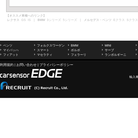
【オススメ車種へのリンク】
レクサス
GS
IS
｜ BMW
3シリーズ
5シリーズ
｜ メルセデス・ベンツ
Eクラス
Sクラス
ベンツ
フォルクスワーゲン
BMW
MINI
マイバッハ
スマート
ボルボ
サーブ
フィアット
マセラティ
フェラーリ
ランボルギーニ
利用規約
|
お問い合わせ
|
プライバシーポリシー
輸入