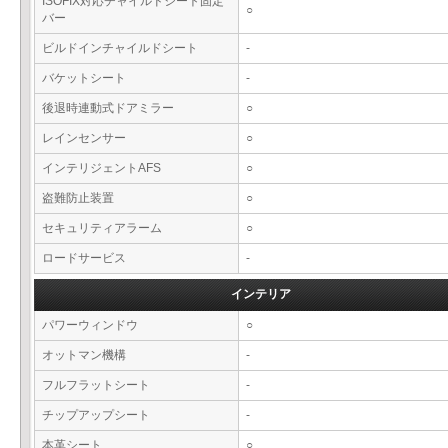
ISOFIX対応チャイルドシート固定
○
バー
ビルドインチャイルドシート
-
バケットシート
-
後退時連動式ドアミラー
○
レインセンサー
○
インテリジェントAFS
○
盗難防止装置
○
セキュリティアラーム
○
ロードサービス
-
インテリア
パワーウィンドウ
○
オットマン機構
-
フルフラットシート
-
チップアップシート
-
本革シート
○