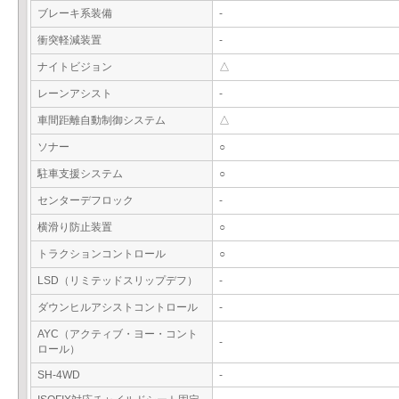
ブレーキ系装備
-
衝突軽減装置
-
ナイトビジョン
△
レーンアシスト
-
車間距離自動制御システム
△
ソナー
○
駐車支援システム
○
センターデフロック
-
横滑り防止装置
○
トラクションコントロール
○
LSD（リミテッドスリップデフ）
-
ダウンヒルアシストコントロール
-
AYC（アクティブ・ヨー・コント
-
ロール）
SH-4WD
-