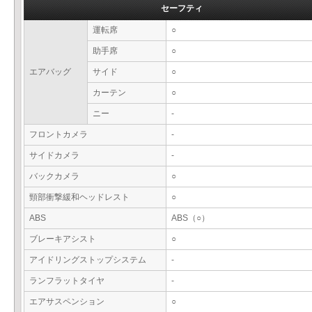
セーフティ
運転席
○
助手席
○
エアバッグ
サイド
○
カーテン
○
ニー
-
フロントカメラ
-
サイドカメラ
-
バックカメラ
○
頸部衝撃緩和ヘッドレスト
○
ABS
ABS（○）
ブレーキアシスト
○
アイドリングストップシステム
-
ランフラットタイヤ
-
エアサスペンション
○