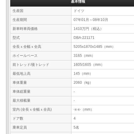
基本情報
生産国
ドイツ
生産期間
07年01月～08年10月
新車時車両価格
1410万円（税込）
型式
DBA-221171
全長ｘ全幅ｘ全高
5205x1870x1485（mm）
ホイールベース
3165（mm）
前トレッド/後トレッド
1605/1605（mm）
最低地上高
145（mm）
車体重量
2060（kg）
車体総重量
-
最大積載量
-
室内 (全長ｘ全幅ｘ全高)
-x-x-（mm）
ドア数
4
乗車定員
5名