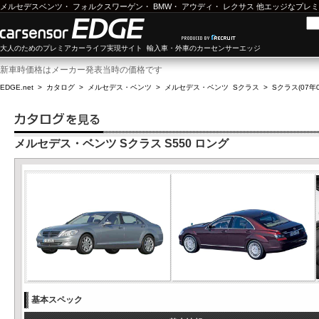
メルセデスベンツ
・
フォルクスワーゲン
・
BMW
・
アウディ
・
レクサス
他エッジなプレミ
大人のためのプレミアカーライフ実現サイト 輸入車・外車のカーセンサーエッジ
新車時価格はメーカー発表当時の価格です
EDGE.net
>
カタログ
>
メルセデス・ベンツ
>
メルセデス・ベンツ Sクラス
>
Sクラス(07年0
メルセデス・ベンツ Sクラス S550 ロング
基本スペック