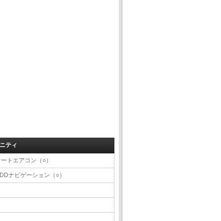
ニティ
オートエアコン（○）
HDDナビゲーション（○）