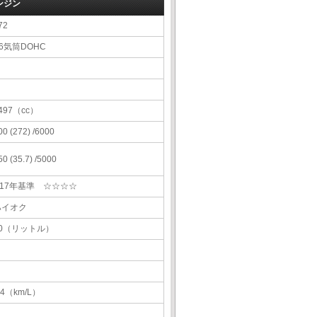
ンジン
72
6気筒DOHC
497（cc）
00 (272) /6000
50 (35.7) /5000
H17年基準 ☆☆☆☆
ハイオク
90（リットル）
.4（km/L）