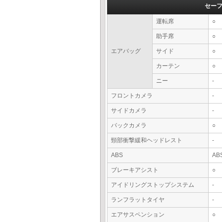
セー
運転席
○
助手席
○
エアバッグ
サイド
○
カーテン
○
ニー
-
フロントカメラ
-
サイドカメラ
-
バックカメラ
○
頸部衝撃緩和ヘッドレスト
-
ABS
AB
ブレーキアシスト
○
アイドリングストップシステム
-
ランフラットタイヤ
-
エアサスペンション
○