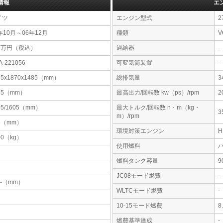
情報
エ
イツ
エンジン型式
2
年10月～06年12月
種類
V
87万円（税込）
過給器
-
A-221056
可変気筒装置
-
75x1870x1485（mm）
総排気量
3
35（mm）
最高出力/回転数 kw（ps）/rpm
2
05/1605（mm）
最大トルク/回転数 n・m（kg・
3
m）/rpm
5（mm）
環境対策エンジン
00（kg）
使用燃料
燃料タンク容量
JC08モード燃費
-
-x-（mm）
WLTCモード燃費
-
10-15モード燃費
8
燃費基準達成
-