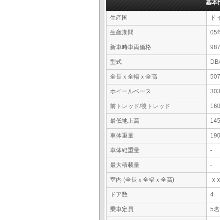
基本
生産国
ド
生産期間
05
新車時車両価格
9
型式
DB
全長ｘ全幅ｘ全高
50
ホイールベース
30
前トレッド/後トレッド
16
最低地上高
14
車体重量
19
車体総重量
-
最大積載量
-
室内 (全長ｘ全幅ｘ全高)
-x
ドア数
4
乗車定員
5名