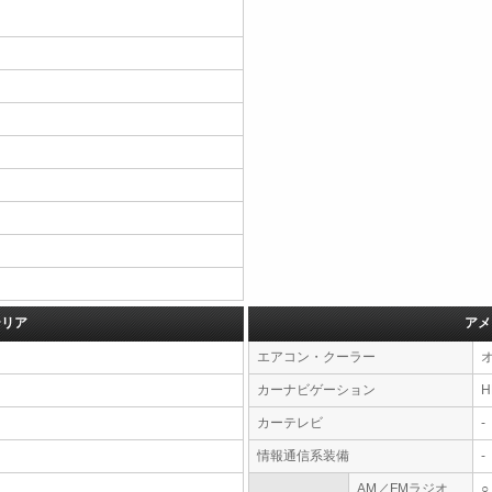
テリア
アメ
エアコン・クーラー
カーナビゲーション
カーテレビ
-
情報通信系装備
-
AM／FMラジオ
○