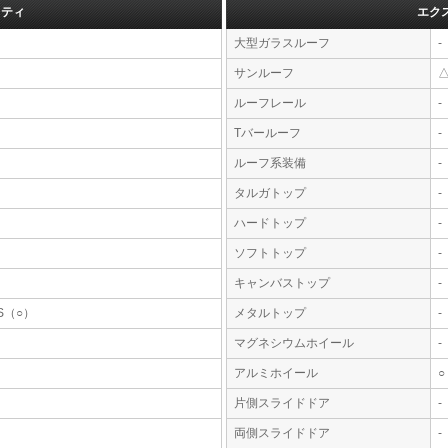
フティ
エク
大型ガラスルーフ
-
サンルーフ
ルーフレール
-
Tバールーフ
-
ルーフ系装備
-
タルガトップ
-
ハードトップ
-
ソフトトップ
-
キャンバストップ
-
S（○）
メタルトップ
-
マグネシウムホイール
-
アルミホイール
○
片側スライドドア
-
両側スライドドア
-