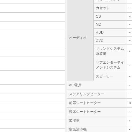
カセット
-
CD
○
MD
-
HDD
○
オーディオ
DVD
○
サウンドシステム
-
系装備
リアエンターテイ
-
メントシステム
スピーカー
○
AC電源
-
ステアリングヒーター
-
前席シートヒーター
○
後席シートヒーター
-
加湿器
-
空気清浄機
-