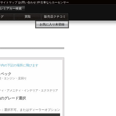
サイトマップ
|
お問い合わせ
|
中古車ならカーセンサー
レミアカー検索
ログ
買取
販売店クチコミ
お気に入り
未登録
ジ内の下記の場所に飛びます
スペック
能・エンジン・足回り
ティ・アメニティ・インテリア・エクステリア
他のグレード選択
-：選択不可、またはディーラーオプション