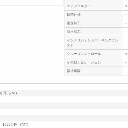
エアフィルター
○
抗菌仕様
-
消臭加工
-
防水加工
-
インテリジェントパーキングアシ
-
スト
クルーズコントロール
○
その他ナビゲーション
-
福祉車両
-
円 (7AT)
600万円 (7AT)