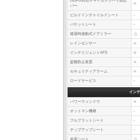
ISOFIX対応チャイルドシート固定
○
バー
ビルドインチャイルドシート
-
バケットシート
-
後退時連動式ドアミラー
△
レインセンサー
○
インテリジェントAFS
○
盗難防止装置
○
セキュリティアラーム
○
ロードサービス
-
イン
パワーウィンドウ
○
オットマン機構
-
フルフラットシート
-
チップアップシート
-
本革シート
△