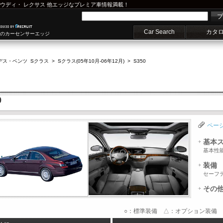
ウディ
・
レクサス
他エッジなプレミア車情報満載！
プ
Car Search
カタ
車のカーセンサーエッジ
デス・ベンツ Sクラス
>
Sクラス(05年10月-06年12月)
>
S350
0
ペー
基本
基本性
装備
セーフ
その
○：標準装備 △：オプション装備 