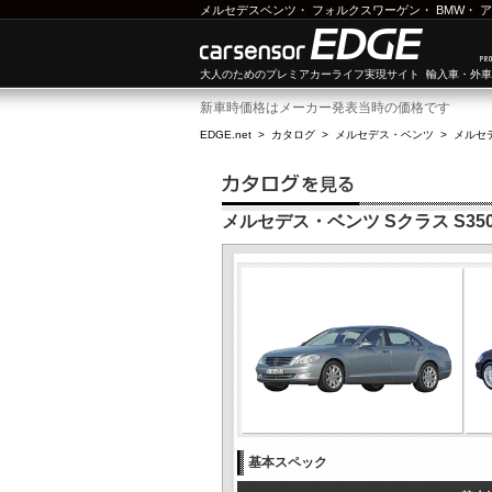
メルセデスベンツ
・
フォルクスワーゲン
・
BMW
・
ア
大人のためのプレミアカーライフ実現サイト 輸入車・外
新車時価格はメーカー発表当時の価格です
EDGE.net
>
カタログ
>
メルセデス・ベンツ
>
メルセ
メルセデス・ベンツ Sクラス S35
基本スペック