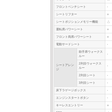
フロントベンチシート
-
シートリフター
○
シートポジションメモリー機能
△
運転席パワーシート
○
フロント両席パワーシート
○
電動サードシート
-
助手席ウォークス
-
ルー
2列目ウォークス
シートアレン
-
ルー
ジ
2列目シート
-
3列目シート
-
床下ラゲージボックス
-
エンジンスタートボタン
-
キーレスエントリー
○