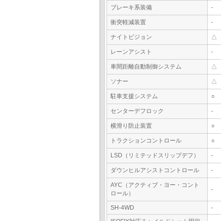
ブレーキ系装備
-
衝突軽減装置
-
ナイトビジョン
△
レーンアシスト
-
車間距離自動制御システム
△
ソナー
△
駐車支援システム
○
センターデフロック
-
横滑り防止装置
○
トラクションコントロール
○
LSD（リミテッドスリップデフ）
-
ダウンヒルアシストコントロール
-
AYC（アクティブ・ヨー・コント
-
ロール）
SH-4WD
-