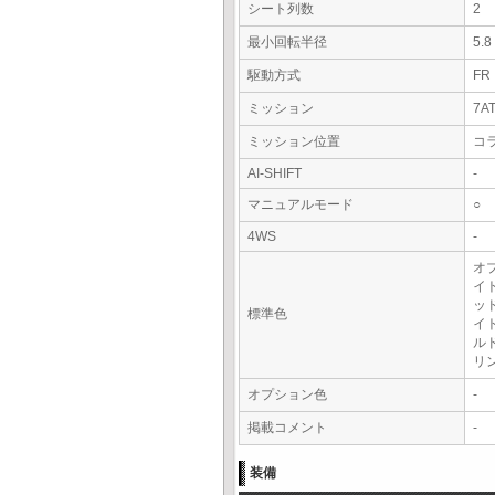
シート列数
2
最小回転半径
5.
駆動方式
FR
ミッション
7A
ミッション位置
コ
AI-SHIFT
-
マニュアルモード
○
4WS
-
オ
イ
ッ
標準色
イ
ル
リ
オプション色
-
掲載コメント
-
装備