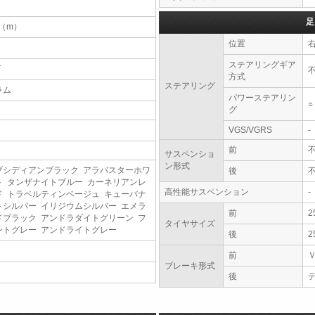
足
8（m）
位置
ステアリングギア
T
方式
ステアリング
ラム
パワーステアリン
○
グ
VGS/VGRS
-
前
サスペンショ
ン形式
ブシディアンブラック アラバスターホワ
後
ト タンザナイトブルー カーネリアンレ
高性能サスペンション
-
ド トラベルティンベージュ キューバナ
トシルバー イリジウムシルバー エメラ
前
2
ドブラック アンドラダイトグリーン フ
タイヤサイズ
ントグレー アンドライトグレー
後
2
前
ブレーキ形式
後