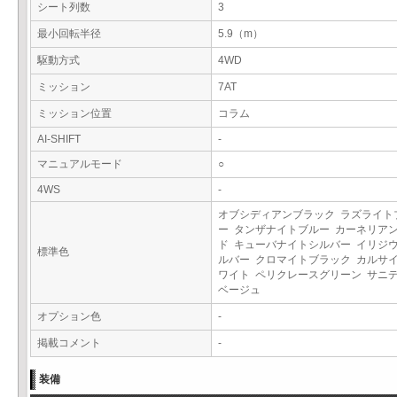
シート列数
3
最小回転半径
5.9（m）
駆動方式
4WD
ミッション
7AT
ミッション位置
コラム
AI-SHIFT
-
マニュアルモード
○
4WS
-
オブシディアンブラック ラズライト
ー タンザナイトブルー カーネリア
ド キューバナイトシルバー イリジ
標準色
ルバー クロマイトブラック カルサ
ワイト ペリクレースグリーン サニ
ベージュ
オプション色
-
掲載コメント
-
装備