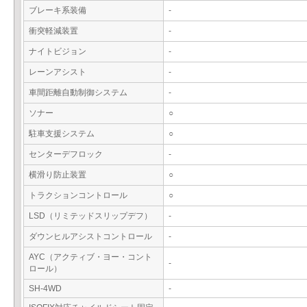
ブレーキ系装備
-
衝突軽減装置
-
ナイトビジョン
-
レーンアシスト
-
車間距離自動制御システム
-
ソナー
○
駐車支援システム
○
センターデフロック
-
横滑り防止装置
○
トラクションコントロール
○
LSD（リミテッドスリップデフ）
-
ダウンヒルアシストコントロール
-
AYC（アクティブ・ヨー・コント
-
ロール）
SH-4WD
-