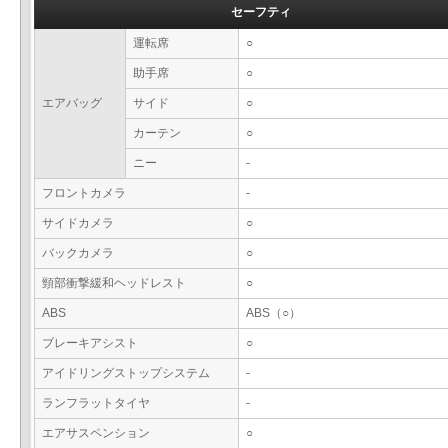
セーフティ
運転席
○
助手席
○
エアバッグ
サイド
○
カーテン
○
ニー
-
フロントカメラ
-
サイドカメラ
○
バックカメラ
○
頸部衝撃緩和ヘッドレスト
○
ABS
ABS（○）
ブレーキアシスト
○
アイドリングストップシステム
-
ランフラットタイヤ
-
エアサスペンション
○