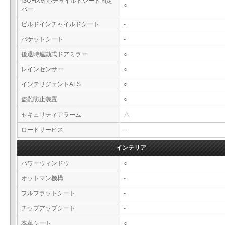
ISOFIX対応チャイルドシート固定
○
バー
ビルドインチャイルドシート
-
バケットシート
-
後退時連動式ドアミラー
○
レインセンサー
○
インテリジェントAFS
○
盗難防止装置
○
セキュリティアラーム
△
ロードサービス
-
インテリア
パワーウィンドウ
○
オットマン機構
-
フルフラットシート
-
チップアップシート
-
本革シート
○