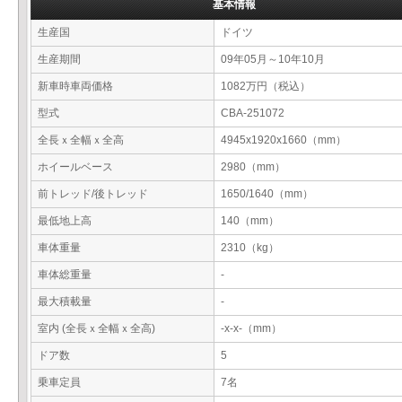
基本情報
生産国
ドイツ
生産期間
09年05月～10年10月
新車時車両価格
1082万円（税込）
型式
CBA-251072
全長ｘ全幅ｘ全高
4945x1920x1660（mm）
ホイールベース
2980（mm）
前トレッド/後トレッド
1650/1640（mm）
最低地上高
140（mm）
車体重量
2310（kg）
車体総重量
-
最大積載量
-
室内 (全長ｘ全幅ｘ全高)
-x-x-（mm）
ドア数
5
乗車定員
7名