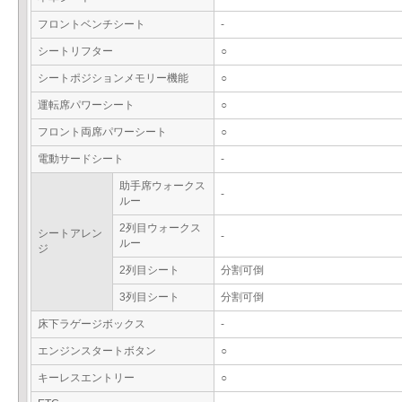
フロントベンチシート
-
シートリフター
○
シートポジションメモリー機能
○
運転席パワーシート
○
フロント両席パワーシート
○
電動サードシート
-
助手席ウォークス
-
ルー
2列目ウォークス
シートアレン
-
ルー
ジ
2列目シート
分割可倒
3列目シート
分割可倒
床下ラゲージボックス
-
エンジンスタートボタン
○
キーレスエントリー
○