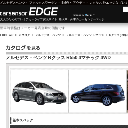
メルセデスベンツ
・
フォルクスワーゲン
・
BMW
・
アウディ
・
レクサス
他エッジなプレミ
大人のためのプレミアカーライフ実現サイト 輸入車・外車のカーセンサーエッジ
新車時価格はメーカー発表当時の価格です
EDGE.net
>
カタログ
>
メルセデス・ベンツ
>
メルセデス・ベンツ Rクラス
>
Rクラス(09年0
メルセデス・ベンツ Rクラス R550 4マチック 4WD
基本スペック