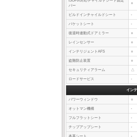
ISOFIX対応チャイルドシート固定
○
バー
ビルドインチャイルドシート
-
バケットシート
-
後退時連動式ドアミラー
○
レインセンサー
○
インテリジェントAFS
○
盗難防止装置
○
セキュリティアラーム
△
ロードサービス
-
イン
パワーウィンドウ
○
オットマン機構
-
フルフラットシート
-
チップアップシート
-
本革シート
-