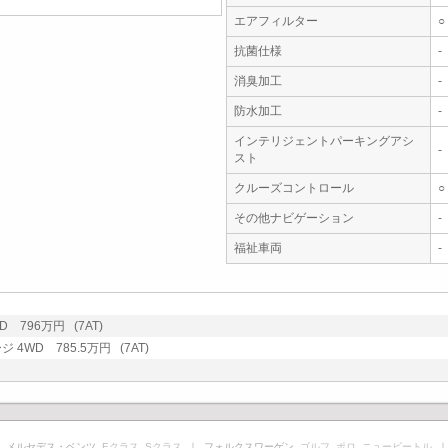
エアフィルター
○
抗菌仕様
-
消臭加工
-
防水加工
-
インテリジェントパーキングアシ
-
スト
クルーズコントロール
○
その他ナビゲーション
-
福祉車両
-
 796万円 (7AT)
4WD 785.5万円 (7AT)
 メルセデス・ベンツ
Eクラス
Sクラス
｜ フォルクスワーゲン
ゴルフ
ポロ
ニュービートル
｜