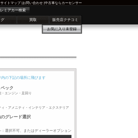
サイトマップ
|
お問い合わせ
|
中古車ならカーセンサー
レミアカー検索
ログ
買取
販売店クチコミ
お気に入り
未登録
ジ内の下記の場所に飛びます
スペック
能・エンジン・足回り
ティ・アメニティ・インテリア・エクステリア
他のグレード選択
-：選択不可、またはディーラーオプション