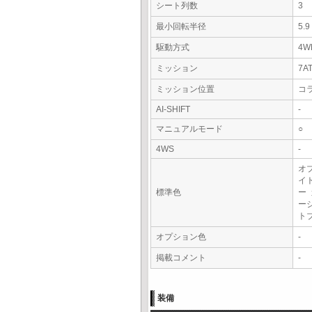
シート列数
3
最小回転半径
5.
駆動方式
4W
ミッション
7A
ミッション位置
コ
AI-SHIFT
-
マニュアルモード
○
4WS
-
オ
イ
標準色
ー
ー
ト
オプション色
-
掲載コメント
-
装備