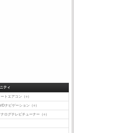
ニティ
オートエアコン（○）
DVDナビゲーション（○）
アナログテレビチューナー（○）