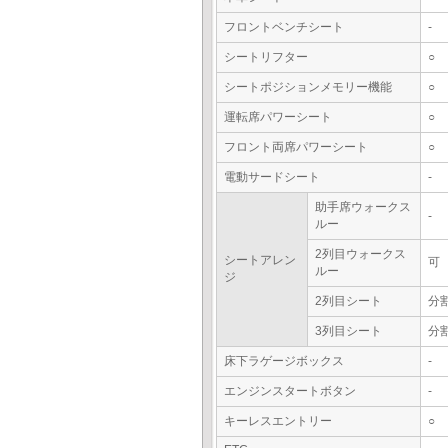
フロントベンチシート
-
シートリフター
○
シートポジションメモリー機能
○
運転席パワーシート
○
フロント両席パワーシート
○
電動サードシート
-
助手席ウォークス
-
ルー
2列目ウォークス
シートアレン
可
ルー
ジ
2列目シート
分
3列目シート
分
床下ラゲージボックス
-
エンジンスタートボタン
-
キーレスエントリー
○