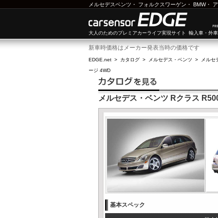
メルセデスベンツ
・
フォルクスワーゲン
・
BMW
・
ア
大人のためのプレミアカーライフ実現サイト 輸入車・外
新車時価格はメーカー発表当時の価格です
EDGE.net
>
カタログ
>
メルセデス・ベンツ
>
メルセ
ージ 4WD
メルセデス・ベンツ Rクラス R500
基本スペック