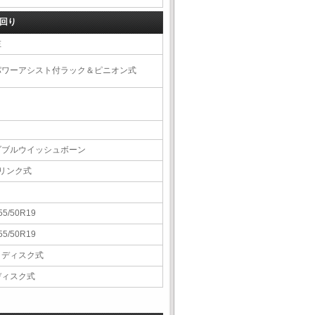
回り
左
パワーアシスト付ラック＆ピニオン式
ダブルウイッシュボーン
4リンク式
55/50R19
55/50R19
Ｖディスク式
ディスク式