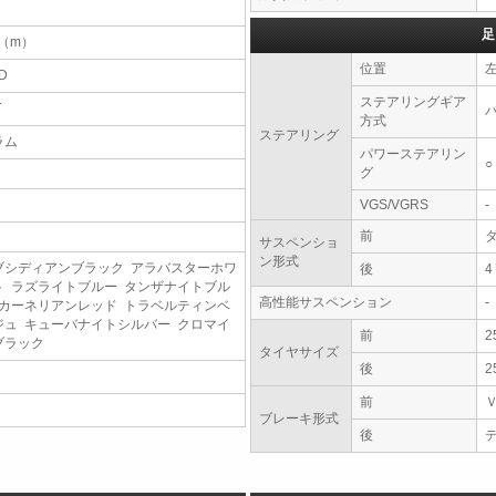
足
9（m）
位置
D
ステアリングギア
T
方式
ステアリング
ラム
パワーステアリン
○
グ
VGS/VGRS
-
前
サスペンショ
ン形式
ブシディアンブラック アラバスターホワ
後
ト ラズライトブルー タンザナイトブル
高性能サスペンション
-
 カーネリアンレッド トラベルティンベ
ジュ キューバナイトシルバー クロマイ
前
2
ブラック
タイヤサイズ
後
2
前
ブレーキ形式
後