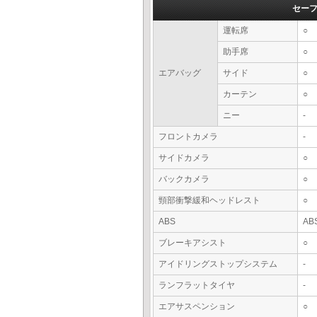
セー
運転席
○
助手席
○
エアバッグ
サイド
○
カーテン
○
ニー
-
フロントカメラ
-
サイドカメラ
○
バックカメラ
○
頸部衝撃緩和ヘッドレスト
○
ABS
AB
ブレーキアシスト
○
アイドリングストップシステム
-
ランフラットタイヤ
-
エアサスペンション
○