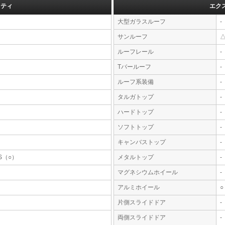
フティ
エク
大型ガラスルーフ
-
サンルーフ
ルーフレール
-
Tバールーフ
-
ルーフ系装備
-
タルガトップ
-
ハードトップ
-
ソフトトップ
-
キャンバストップ
-
S（○）
メタルトップ
-
マグネシウムホイール
-
アルミホイール
○
片側スライドドア
-
両側スライドドア
-