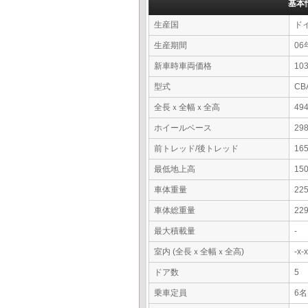
基本
生産国
ド
生産期間
06
新車時車両価格
10
型式
CB
全長ｘ全幅ｘ全高
49
ホイールベース
29
前トレッド/後トレッド
16
最低地上高
15
車体重量
22
車体総重量
22
最大積載量
-
室内 (全長ｘ全幅ｘ全高)
-x
ドア数
5
乗車定員
6名