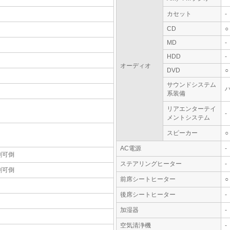
カセット
-
CD
○
MD
-
HDD
-
オーディオ
DVD
○
サウンドシステム
系装備
リアエンターテイ
-
メントシステム
スピーカー
○
AC電源
-
割可倒
ステアリングヒーター
-
割可倒
前席シートヒーター
○
後席シートヒーター
-
加湿器
-
空気清浄機
-