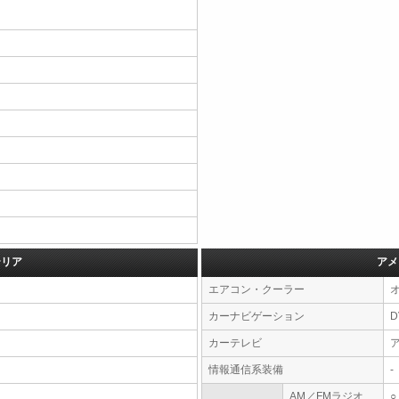
テリア
アメ
エアコン・クーラー
カーナビゲーション
カーテレビ
情報通信系装備
-
AM／FMラジオ
○