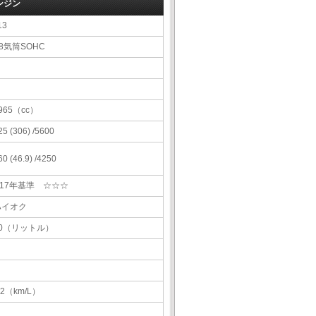
ンジン
13
8気筒SOHC
965（cc）
25 (306) /5600
60 (46.9) /4250
H17年基準 ☆☆☆
ハイオク
80（リットル）
.2（km/L）