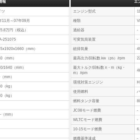
情報
エ
イツ
エンジン型式
1
年11月～07年09月
種類
V
35.8万円（税込）
過給器
-
A-251075
可変気筒装置
-
45x1920x1660（mm）
総排気量
4
80（mm）
最高出力/回転数 kw（ps）/rpm
2
50/1640（mm）
最大トルク/回転数 n・m（kg・
4
m）/rpm
0（mm）
環境対策エンジン
50（kg）
使用燃料
90（kg）
燃料タンク容量
JC08モード燃費
-
-x-（mm）
WLTCモード燃費
-
10-15モード燃費
6
燃費基準達成
-