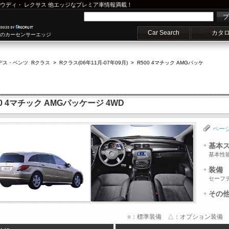
ウディ
・
レクサス
他エッジなプレミア車情報満載！
プ
Car Search
カタ
車のカーセンサーエッジ
デス・ベンツ Rクラス
>
Rクラス(06年11月-07年09月)
>
R500 4マチック AMGパッケ
 4マチック AMGパッケージ 4WD
ペー
基本
基本性
装備
セーフ
その
○：標準装備 △：オプション装備 