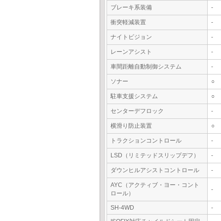
ブレーキ系装備
-
衝突軽減装置
-
ナイトビジョン
-
レーンアシスト
-
車間距離自動制御システム
-
ソナー
○
駐車支援システム
○
センターデフロック
-
横滑り防止装置
○
トラクションコントロール
-
LSD（リミテッドスリップデフ）
-
ダウンヒルアシストコントロール
-
AYC（アクティブ・ヨー・コント
-
ロール）
SH-4WD
-