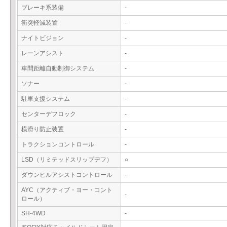
ブレーキ系装備
-
衝突軽減装置
-
ナイトビジョン
-
レーンアシスト
-
車間距離自動制御システム
-
ソナー
-
駐車支援システム
-
センターデフロック
-
横滑り防止装置
-
トラクションコントロール
-
LSD（リミテッドスリップデフ）
○
ダウンヒルアシストコントロール
-
AYC（アクティブ・ヨー・コント
-
ロール）
SH-4WD
-