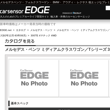
メルセデスベンツ
・
フォルクスワーゲン
・
BMW
・
アウディ
・
レクサス
他エッジなプレミ
大人のためのプレミアカーライフ実現サイト 輸入車・外車のカーセンサーエッジ
新車時価格はメーカー発表当時の価格です
EDGE.net
>
カタログ
>
メルセデス・ベンツ
>
メルセデス・ベンツ ミディアムクラスワゴン／
ズ(92年12月-93年08月)
>
300TE 4マチック 4WD
メルセデス・ベンツ ミディアムクラスワゴン／Tシリーズ 300
基本スペック