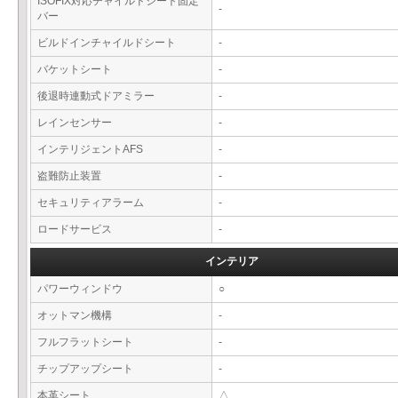
ISOFIX対応チャイルドシート固定
-
バー
ビルドインチャイルドシート
-
バケットシート
-
後退時連動式ドアミラー
-
レインセンサー
-
インテリジェントAFS
-
盗難防止装置
-
セキュリティアラーム
-
ロードサービス
-
インテリア
パワーウィンドウ
○
オットマン機構
-
フルフラットシート
-
チップアップシート
-
本革シート
△