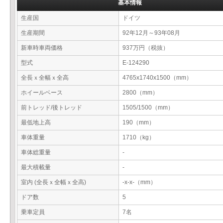
基本情報
生産国
ドイツ
生産期間
92年12月～93年08月
新車時車両価格
937万円（税抜）
型式
E-124290
全長ｘ全幅ｘ全高
4765x1740x1500（mm）
ホイールベース
2800（mm）
前トレッド/後トレッド
1505/1500（mm）
最低地上高
190（mm）
車体重量
1710（kg）
車体総重量
-
最大積載量
-
室内 (全長ｘ全幅ｘ全高)
-x-x-（mm）
ドア数
5
乗車定員
7名