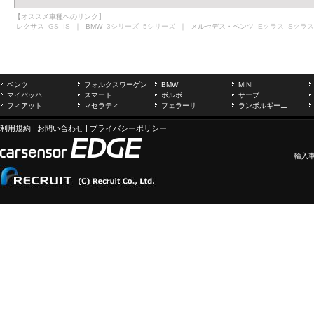
【オススメ車種へのリンク】
レクサス
GS
IS
｜ BMW
3シリーズ
5シリーズ
｜ メルセデス・ベンツ
Eクラス
Sクラス
ベンツ
フォルクスワーゲン
BMW
MINI
マイバッハ
スマート
ボルボ
サーブ
フィアット
マセラティ
フェラーリ
ランボルギーニ
利用規約
|
お問い合わせ
|
プライバシーポリシー
輸入