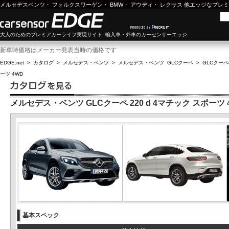
メルセデスベンツ
・
フォルクスワーゲン
・
BMW
・
アウディ
・
レクサス
他エッジなプレミ
大人のためのプレミアカーライフ実現サイト 輸入車・外車のカーセンサーエッジ
新車時価格はメーカー発表当時の価格です
EDGE.net
>
カタログ
>
メルセデス・ベンツ
>
メルセデス・ベンツ GLCクーペ
>
GLCクーペ(
ーツ 4WD
メルセデス・ベンツ GLCクーペ 220 d 4マチック スポーツ 
基本スペック