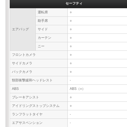
セーフティ
運転席
○
助手席
○
エアバッグ
サイド
○
カーテン
○
ニー
○
フロントカメラ
○
サイドカメラ
○
バックカメラ
○
頸部衝撃緩和ヘッドレスト
-
ABS
ABS（○）
ブレーキアシスト
○
アイドリングストップシステム
○
ランフラットタイヤ
-
エアサスペンション
-