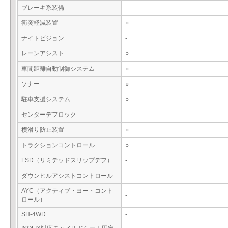
ブレーキ系装備
-
衝突軽減装置
○
ナイトビジョン
-
レーンアシスト
○
車間距離自動制御システム
○
ソナー
○
駐車支援システム
○
センターデフロック
-
横滑り防止装置
○
トラクションコントロール
○
LSD（リミテッドスリップデフ）
-
ダウンヒルアシストコントロール
-
AYC（アクティブ・ヨー・コント
-
ロール）
SH-4WD
-