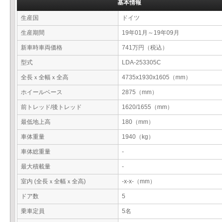
基本情報
生産国
ドイツ
生産期間
19年01月～19年09月
新車時車両価格
741万円（税込）
型式
LDA-253305C
全長ｘ全幅ｘ全高
4735x1930x1605（mm）
ホイールベース
2875（mm）
前トレッド/後トレッド
1620/1655（mm）
最低地上高
180（mm）
車体重量
1940（kg）
車体総重量
-
最大積載量
-
室内 (全長ｘ全幅ｘ全高)
-x-x-（mm）
ドア数
5
乗車定員
5名