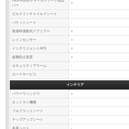
ISOFIX対応チャイルドシート固定
○
バー
ビルドインチャイルドシート
-
バケットシート
-
後退時連動式ドアミラー
○
レインセンサー
○
インテリジェントAFS
○
盗難防止装置
○
セキュリティアラーム
-
ロードサービス
-
インテリア
パワーウィンドウ
○
オットマン機構
-
フルフラットシート
-
チップアップシート
-
本革シート
-