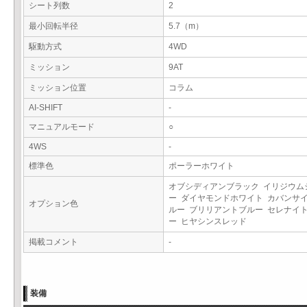
シート列数
2
最小回転半径
5.7（m）
駆動方式
4WD
ミッション
9AT
ミッション位置
コラム
AI-SHIFT
-
マニュアルモード
○
4WS
-
標準色
ポーラーホワイト
オブシディアンブラック イリジウム
ー ダイヤモンドホワイト カバンサ
オプション色
ルー ブリリアントブルー セレナイ
ー ヒヤシンスレッド
掲載コメント
-
装備