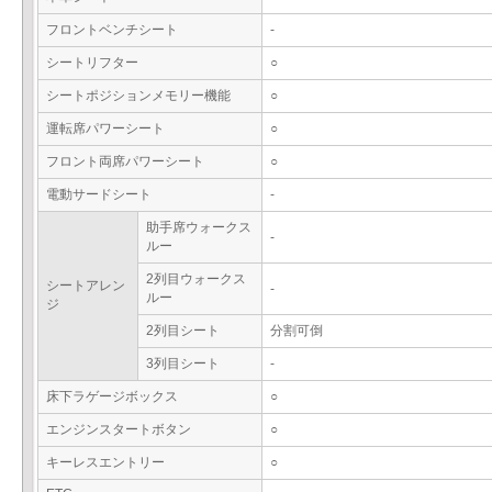
フロントベンチシート
-
シートリフター
○
シートポジションメモリー機能
○
運転席パワーシート
○
フロント両席パワーシート
○
電動サードシート
-
助手席ウォークス
-
ルー
2列目ウォークス
シートアレン
-
ルー
ジ
2列目シート
分割可倒
3列目シート
-
床下ラゲージボックス
○
エンジンスタートボタン
○
キーレスエントリー
○