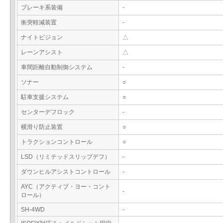
ブレーキ系装備
-
衝突軽減装置
-
ナイトビジョン
△
レーンアシスト
△
車間距離自動制御システム
-
ソナー
○
駐車支援システム
○
センターデフロック
-
横滑り防止装置
○
トラクションコントロール
○
LSD（リミテッドスリップデフ）
-
ダウンヒルアシストコントロール
-
AYC（アクティブ・ヨー・コント
-
ロール）
SH-4WD
-