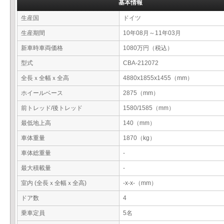
基本情報
生産国
ドイツ
生産期間
10年08月～11年03月
新車時車両価格
1080万円（税込）
型式
CBA-212072
全長ｘ全幅ｘ全高
4880x1855x1455（mm）
ホイールベース
2875（mm）
前トレッド/後トレッド
1580/1585（mm）
最低地上高
140（mm）
車体重量
1870（kg）
車体総重量
-
最大積載量
-
室内 (全長ｘ全幅ｘ全高)
-x-x-（mm）
ドア数
4
乗車定員
5名