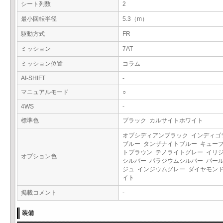
シート列数
2
最小回転半径
5.3（m）
駆動方式
FR
ミッション
7AT
ミッション位置
コラム
AI-SHIFT
-
マニュアルモード
○
4WS
-
標準色
ブラック カルサイトホワイト
オブシディアンブラック インディゴ
ブルー タンザナイトブルー キュー
トブラウン テノライトグレー イリ
オプション色
シルバー パラジウムシルバー パー
ジュ インジウムグレー ダイヤモン
イト
掲載コメント
-
装備