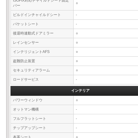
ISOFIX対応チャイルドシート固定
○
バー
ビルドインチャイルドシート
-
バケットシート
-
後退時連動式ドアミラー
○
レインセンサー
○
インテリジェントAFS
○
盗難防止装置
○
セキュリティアラーム
○
ロードサービス
-
インテリア
パワーウィンドウ
○
オットマン機構
-
フルフラットシート
-
チップアップシート
-
本革シート
○