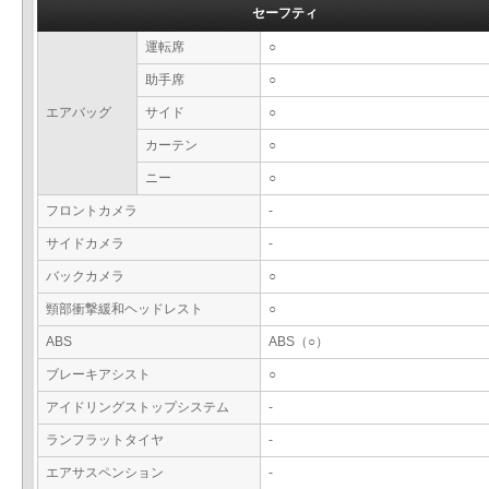
セーフティ
運転席
○
助手席
○
エアバッグ
サイド
○
カーテン
○
ニー
○
フロントカメラ
-
サイドカメラ
-
バックカメラ
○
頸部衝撃緩和ヘッドレスト
○
ABS
ABS（○）
ブレーキアシスト
○
アイドリングストップシステム
-
ランフラットタイヤ
-
エアサスペンション
-