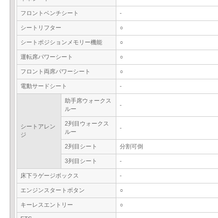
フロントベンチシート
-
シートリフター
○
シートポジションメモリー機能
○
運転席パワーシート
○
フロント両席パワーシート
○
電動サードシート
-
助手席ウォークス
-
ルー
2列目ウォークス
シートアレン
-
ルー
ジ
2列目シート
分割可倒
3列目シート
-
床下ラゲージボックス
-
エンジンスタートボタン
○
キーレスエントリー
○