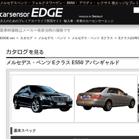
メルセデスベンツ
・
フォルクスワーゲン
・
BMW
・
アウディ
・
レクサス
他エッジなプレミ
大人のためのプレミアカーライフ実現サイト 輸入車・外車のカーセンサーエッジ
新車時価格はメーカー発表当時の価格です
EDGE.net
>
カタログ
>
メルセデス・ベンツ
>
メルセデス・ベンツ Eクラス
>
Eクラス(10年0
メルセデス・ベンツ Eクラス E550 アバンギャルド
基本スペック