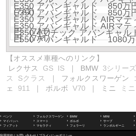
E350 アバンギャルド 850万円 
(7AT)
E350 アバンギャルド 850万円 
E350 アバンギャルド AIR
E350 アバンギャルド AIR
円 (7AT)
E350 4マチック アバンギャルド 
円 (7AT)
E550 アバンギャルド 1080万円
【オススメ車種へのリンク】
レクサス
GS
IS
｜ BMW
3シリー
ス
Sクラス
｜ フォルクスワーゲン
ェ
911
｜ ボルボ
V70
｜ ミニ
ミニ
ベンツ
フォルクスワーゲン
BMW
MINI
マイバッハ
スマート
ボルボ
サーブ
フィアット
マセラティ
フェラーリ
ランボルギーニ
利用規約
|
お問い合わせ
|
プライバシーポリシー