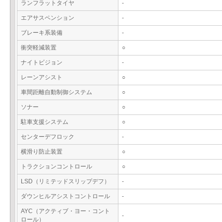
ランフラットタイヤ
-
エアサスペンション
-
ブレーキ系装備
-
衝突軽減装置
○
ナイトビジョン
-
レーンアシスト
○
車間距離自動制御システム
○
ソナー
○
駐車支援システム
○
センターデフロック
-
横滑り防止装置
○
トラクションコントロール
○
LSD（リミテッドスリップデフ）
-
ダウンヒルアシストコントロール
-
AYC（アクティブ・ヨー・コント
-
ロール）