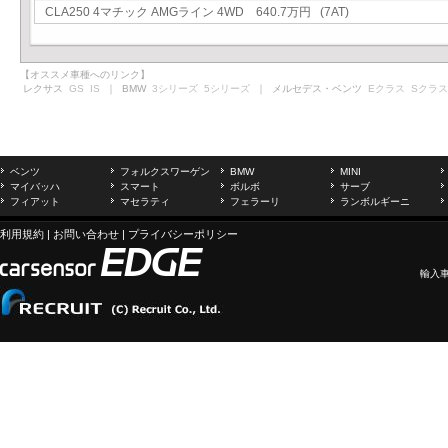
CLA250 4マチック AMGライン 4WD 640.7万円 (7AT)
【オススメ車種へのリンク】
レクサス
GS
IS
｜ BMW
3シリーズ
5シリーズ
｜ メルセデス・ベンツ
Eクラス
Sクラス
ベンツ
フォルクスワーゲン
BMW
MINI
マイバッハ
スマート
ボルボ
サーブ
フィアット
マセラティ
フェラーリ
ランボルギーニ
利用規約
|
お問い合わせ
|
プライバシーポリシー
輸入