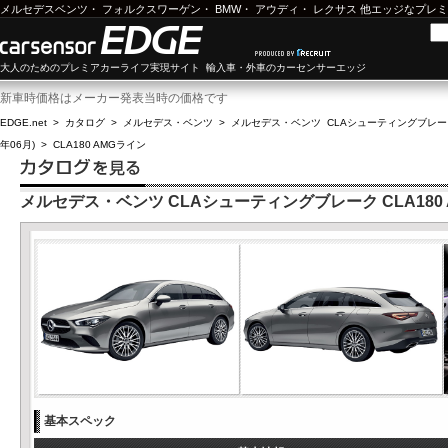
メルセデスベンツ
・
フォルクスワーゲン
・
BMW
・
アウディ
・
レクサス
他エッジなプレミ
大人のためのプレミアカーライフ実現サイト 輸入車・外車のカーセンサーエッジ
新車時価格はメーカー発表当時の価格です
EDGE.net
>
カタログ
>
メルセデス・ベンツ
>
メルセデス・ベンツ CLAシューティングブレー
年06月)
>
CLA180 AMGライン
メルセデス・ベンツ CLAシューティングブレーク CLA180
基本スペック