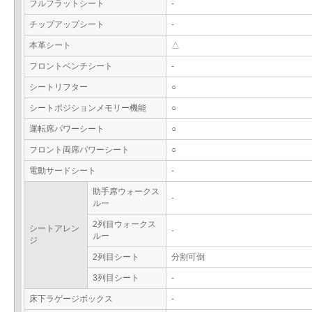
フルフラットシート
-
チップアップシート
-
本革シート
△
フロントベンチシート
-
シートリフター
○
シートポジションメモリー機能
○
運転席パワーシート
○
フロント両席パワーシート
○
電動サードシート
-
助手席ウォークス
-
ルー
2列目ウォークス
シートアレン
-
ルー
ジ
2列目シート
分割可倒
3列目シート
-
床下ラゲージボックス
-