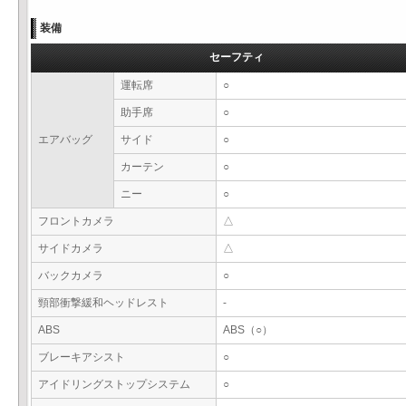
装備
セーフティ
運転席
○
助手席
○
エアバッグ
サイド
○
カーテン
○
ニー
○
フロントカメラ
△
サイドカメラ
△
バックカメラ
○
頸部衝撃緩和ヘッドレスト
-
ABS
ABS（○）
ブレーキアシスト
○
アイドリングストップシステム
○