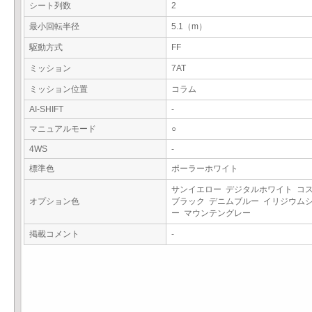
シート列数
2
最小回転半径
5.1（m）
駆動方式
FF
ミッション
7AT
ミッション位置
コラム
AI-SHIFT
-
マニュアルモード
○
4WS
-
標準色
ポーラーホワイト
サンイエロー デジタルホワイト コ
オプション色
ブラック デニムブルー イリジウム
ー マウンテングレー
掲載コメント
-