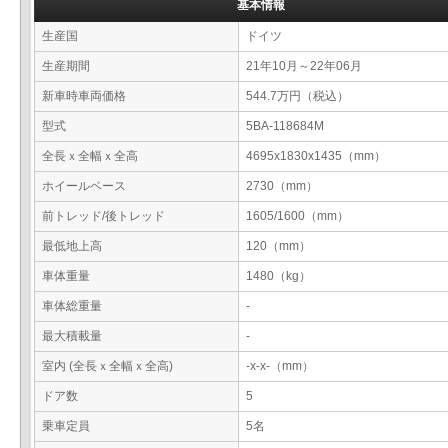
基本情報
生産国
ドイツ
生産期間
21年10月～22年06月
新車時車両価格
544.7万円（税込）
型式
5BA-118684M
全長ｘ全幅ｘ全高
4695x1830x1435（mm）
ホイールベース
2730（mm）
前トレッド/後トレッド
1605/1600（mm）
最低地上高
120（mm）
車体重量
1480（kg）
車体総重量
-
最大積載量
-
室内 (全長ｘ全幅ｘ全高)
-x-x-（mm）
ドア数
5
乗車定員
5名