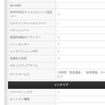
SH-4WD
-
ISOFIX対応チャイルドシート固定
○
バー
ビルドインチャイルドシート
-
バケットシート
-
後退時連動式ドアミラー
○
レインセンサー
○
インテリジェントAFS
○
盗難防止装置
○
セキュリティアラーム
-
24時間「緊急通報」「故障通報」サ
ロードサービス
(△)
インテリア
パワーウィンドウ
○
オットマン機構
-