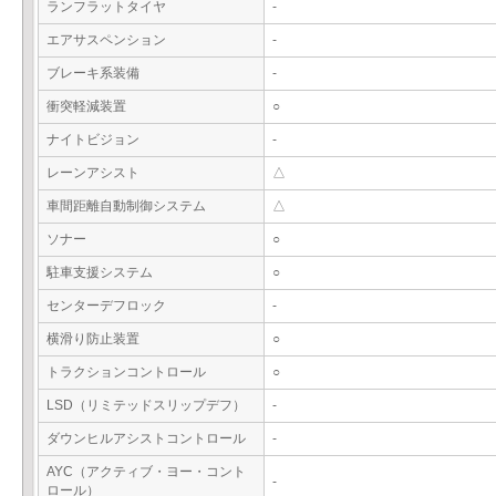
ランフラットタイヤ
-
エアサスペンション
-
ブレーキ系装備
-
衝突軽減装置
○
ナイトビジョン
-
レーンアシスト
△
車間距離自動制御システム
△
ソナー
○
駐車支援システム
○
センターデフロック
-
横滑り防止装置
○
トラクションコントロール
○
LSD（リミテッドスリップデフ）
-
ダウンヒルアシストコントロール
-
AYC（アクティブ・ヨー・コント
-
ロール）