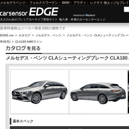
メルセデスベンツ
・
フォルクスワーゲン
・
BMW
・
アウディ
・
レクサス
他エッジなプレミ
大人のためのプレミアカーライフ実現サイト 輸入車・外車のカーセンサーエッジ
新車時価格はメーカー発表当時の価格です
EDGE.net
>
カタログ
>
メルセデス・ベンツ
>
メルセデス・ベンツ CLAシューティングブレー
年08月)
>
CLA180 AMGライン
メルセデス・ベンツ CLAシューティングブレーク CLA180
基本スペック