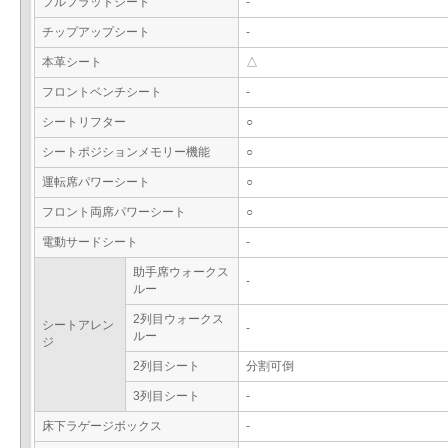
フルフラットシート
-
チップアップシート
-
本革シート
△
フロントベンチシート
-
シートリフター
○
シートポジションメモリー機能
○
運転席パワーシート
○
フロント両席パワーシート
○
電動サードシート
-
助手席ウォークス
-
ルー
2列目ウォークス
シートアレン
-
ルー
ジ
2列目シート
分割可倒
3列目シート
-
床下ラゲージボックス
-