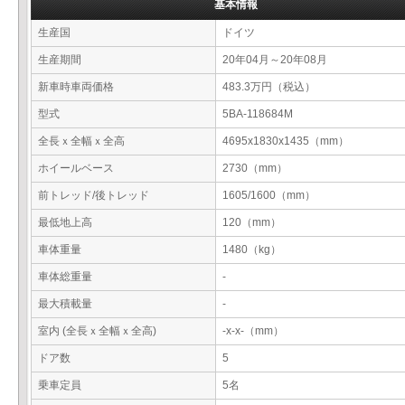
基本情報
生産国
ドイツ
生産期間
20年04月～20年08月
新車時車両価格
483.3万円（税込）
型式
5BA-118684M
全長ｘ全幅ｘ全高
4695x1830x1435（mm）
ホイールベース
2730（mm）
前トレッド/後トレッド
1605/1600（mm）
最低地上高
120（mm）
車体重量
1480（kg）
車体総重量
-
最大積載量
-
室内 (全長ｘ全幅ｘ全高)
-x-x-（mm）
ドア数
5
乗車定員
5名