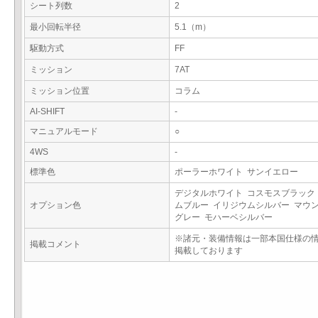
シート列数
2
最小回転半径
5.1（m）
駆動方式
FF
ミッション
7AT
ミッション位置
コラム
AI-SHIFT
-
マニュアルモード
○
4WS
-
標準色
ポーラーホワイト サンイエロー
デジタルホワイト コスモスブラック
オプション色
ムブルー イリジウムシルバー マウ
グレー モハーベシルバー
※諸元・装備情報は一部本国仕様の
掲載コメント
掲載しております