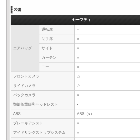
装備
セーフティ
運転席
○
助手席
○
エアバッグ
サイド
○
カーテン
○
ニー
○
フロントカメラ
△
サイドカメラ
△
バックカメラ
○
頸部衝撃緩和ヘッドレスト
-
ABS
ABS（○）
ブレーキアシスト
○
アイドリングストップシステム
○