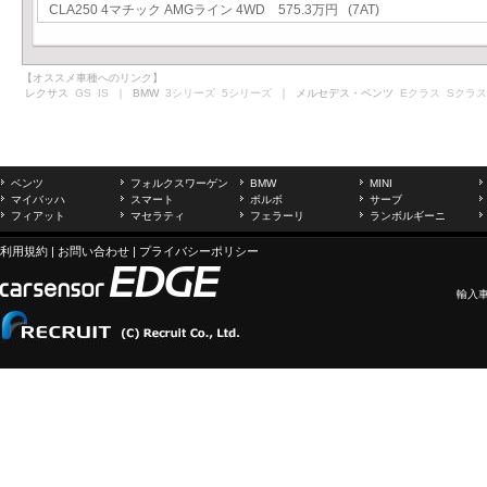
CLA250 4マチック AMGライン 4WD 575.3万円 (7AT)
【オススメ車種へのリンク】
レクサス
GS
IS
｜ BMW
3シリーズ
5シリーズ
｜ メルセデス・ベンツ
Eクラス
Sクラス
ベンツ
フォルクスワーゲン
BMW
MINI
マイバッハ
スマート
ボルボ
サーブ
フィアット
マセラティ
フェラーリ
ランボルギーニ
利用規約
|
お問い合わせ
|
プライバシーポリシー
輸入