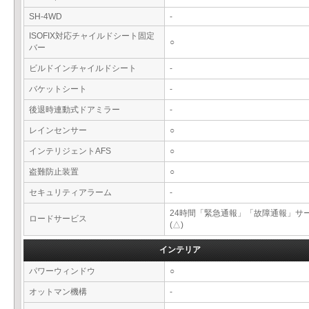
SH-4WD
-
ISOFIX対応チャイルドシート固定
○
バー
ビルドインチャイルドシート
-
バケットシート
-
後退時連動式ドアミラー
-
レインセンサー
○
インテリジェントAFS
○
盗難防止装置
○
セキュリティアラーム
-
24時間「緊急通報」「故障通報」サ
ロードサービス
(△)
インテリア
パワーウィンドウ
○
オットマン機構
-