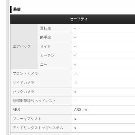
装備
セーフティ
運転席
○
助手席
○
エアバッグ
サイド
○
カーテン
○
ニー
○
フロントカメラ
△
サイドカメラ
△
バックカメラ
○
頸部衝撃緩和ヘッドレスト
-
ABS
ABS（○）
ブレーキアシスト
○
アイドリングストップシステム
○