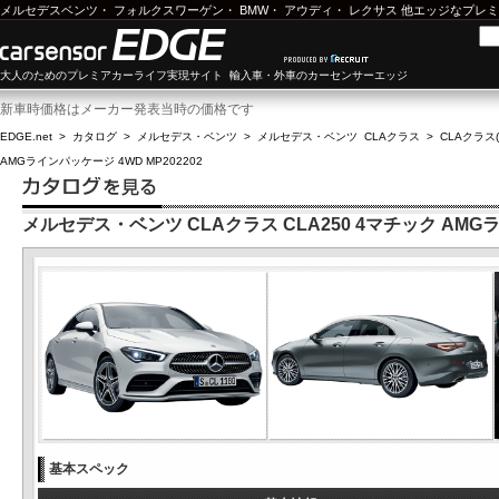
メルセデスベンツ
・
フォルクスワーゲン
・
BMW
・
アウディ
・
レクサス
他エッジなプレミ
大人のためのプレミアカーライフ実現サイト 輸入車・外車のカーセンサーエッジ
新車時価格はメーカー発表当時の価格です
EDGE.net
>
カタログ
>
メルセデス・ベンツ
>
メルセデス・ベンツ CLAクラス
>
CLAクラス(
AMGラインパッケージ 4WD MP202202
メルセデス・ベンツ CLAクラス CLA250 4マチック AMGラ
基本スペック