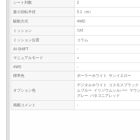
シート列数
2
最小回転半径
5.1（m）
駆動方式
4WD
ミッション
7AT
ミッション位置
コラム
AI-SHIFT
-
マニュアルモード
○
4WS
-
標準色
ポーラーホワイト サンイエロー
デジタルホワイト コスモスブラック
オプション色
ムブルー イリジウムシルバー マウ
グレー パタゴニアレッド
掲載コメント
-