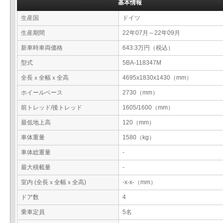
基本情報
生産国
ドイツ
生産期間
22年07月～22年09月
新車時車両価格
643.3万円（税込）
型式
5BA-118347M
全長ｘ全幅ｘ全高
4695x1830x1430（mm）
ホイールベース
2730（mm）
前トレッド/後トレッド
1605/1600（mm）
最低地上高
120（mm）
車体重量
1580（kg）
車体総重量
-
最大積載量
-
室内 (全長ｘ全幅ｘ全高)
-x-x-（mm）
ドア数
4
乗車定員
5名