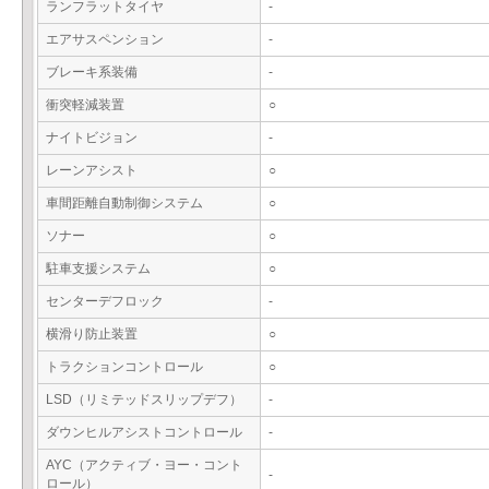
ランフラットタイヤ
-
エアサスペンション
-
ブレーキ系装備
-
衝突軽減装置
○
ナイトビジョン
-
レーンアシスト
○
車間距離自動制御システム
○
ソナー
○
駐車支援システム
○
センターデフロック
-
横滑り防止装置
○
トラクションコントロール
○
LSD（リミテッドスリップデフ）
-
ダウンヒルアシストコントロール
-
AYC（アクティブ・ヨー・コント
-
ロール）