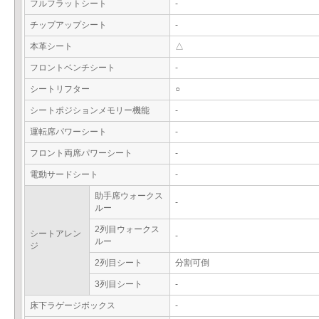
フルフラットシート
-
チップアップシート
-
本革シート
△
フロントベンチシート
-
シートリフター
○
シートポジションメモリー機能
-
運転席パワーシート
-
フロント両席パワーシート
-
電動サードシート
-
助手席ウォークス
-
ルー
2列目ウォークス
シートアレン
-
ルー
ジ
2列目シート
分割可倒
3列目シート
-
床下ラゲージボックス
-