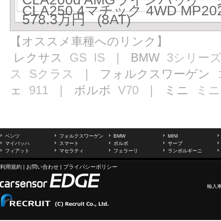
CLA250 4マチック 4WD MP20
578.3万円 (8AT)
【オススメ車種へのリンク】
レクサス
GS
IS
｜ BMW
3シリー
ス
Sクラス
｜ フォルクスワーゲン
ェ
911
｜ ボルボ
V70
｜ ミニ
ミニ
ベンツ
フォルクスワーゲン
BMW
MINI
マイバッハ
スマート
ボルボ
サーブ
フィアット
マセラティ
フェラーリ
ランボルギーニ
利用規約
|
お問い合わせ
|
プライバシーポリシー
輸入