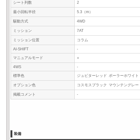
シート列数
2
最小回転半径
5.3（m）
駆動方式
4WD
ミッション
7AT
ミッション位置
コラム
AI-SHIFT
-
マニュアルモード
○
4WS
-
標準色
ジュピターレッド ポーラーホワイ
オプション色
コスモスブラック マウンテングレ
掲載コメント
-
装備