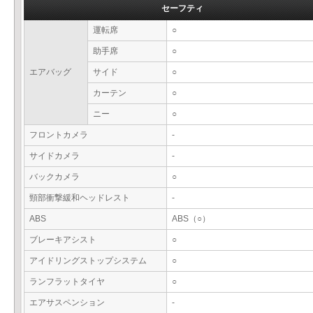
セーフティ
運転席
○
助手席
○
エアバッグ
サイド
○
カーテン
○
ニー
○
フロントカメラ
-
サイドカメラ
-
バックカメラ
○
頸部衝撃緩和ヘッドレスト
-
ABS
ABS（○）
ブレーキアシスト
○
アイドリングストップシステム
○
ランフラットタイヤ
○
エアサスペンション
-