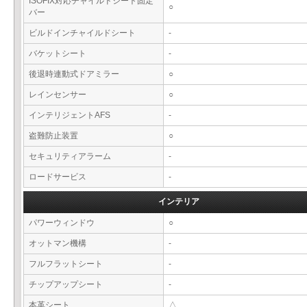
ISOFIX対応チャイルドシート固定
○
バー
ビルドインチャイルドシート
-
バケットシート
-
後退時連動式ドアミラー
○
レインセンサー
○
インテリジェントAFS
-
盗難防止装置
○
セキュリティアラーム
-
ロードサービス
-
インテリア
パワーウィンドウ
○
オットマン機構
-
フルフラットシート
-
チップアップシート
-
本革シート
△