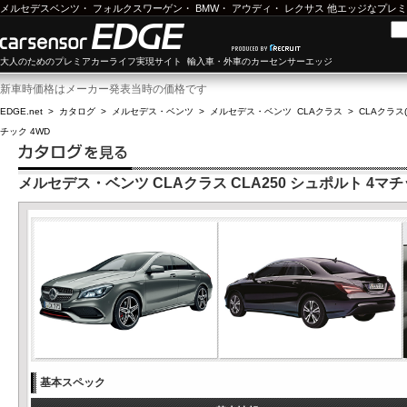
メルセデスベンツ
・
フォルクスワーゲン
・
BMW
・
アウディ
・
レクサス
他エッジなプレミ
大人のためのプレミアカーライフ実現サイト 輸入車・外車のカーセンサーエッジ
新車時価格はメーカー発表当時の価格です
EDGE.net
>
カタログ
>
メルセデス・ベンツ
>
メルセデス・ベンツ CLAクラス
>
CLAクラス(
チック 4WD
メルセデス・ベンツ CLAクラス CLA250 シュポルト 4マチ
基本スペック