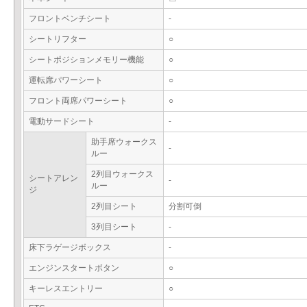
フロントベンチシート
-
シートリフター
○
シートポジションメモリー機能
○
運転席パワーシート
○
フロント両席パワーシート
○
電動サードシート
-
助手席ウォークス
-
ルー
2列目ウォークス
シートアレン
-
ルー
ジ
2列目シート
分割可倒
3列目シート
-
床下ラゲージボックス
-
エンジンスタートボタン
○
キーレスエントリー
○