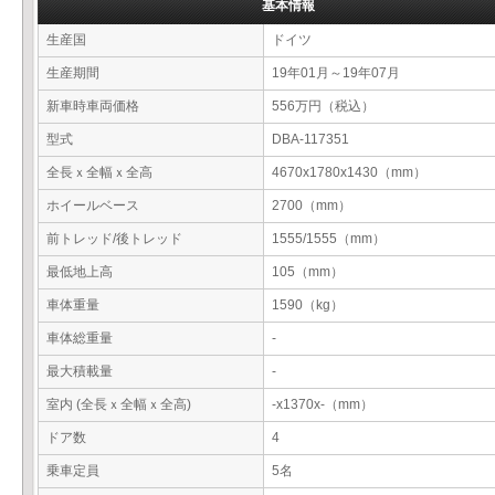
基本情報
生産国
ドイツ
生産期間
19年01月～19年07月
新車時車両価格
556万円（税込）
型式
DBA-117351
全長ｘ全幅ｘ全高
4670x1780x1430（mm）
ホイールベース
2700（mm）
前トレッド/後トレッド
1555/1555（mm）
最低地上高
105（mm）
車体重量
1590（kg）
車体総重量
-
最大積載量
-
室内 (全長ｘ全幅ｘ全高)
-x1370x-（mm）
ドア数
4
乗車定員
5名