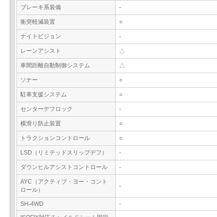
ブレーキ系装備
-
衝突軽減装置
○
ナイトビジョン
-
レーンアシスト
△
車間距離自動制御システム
△
ソナー
○
駐車支援システム
○
センターデフロック
-
横滑り防止装置
○
トラクションコントロール
○
LSD（リミテッドスリップデフ）
-
ダウンヒルアシストコントロール
-
AYC（アクティブ・ヨー・コント
-
ロール）
SH-4WD
-