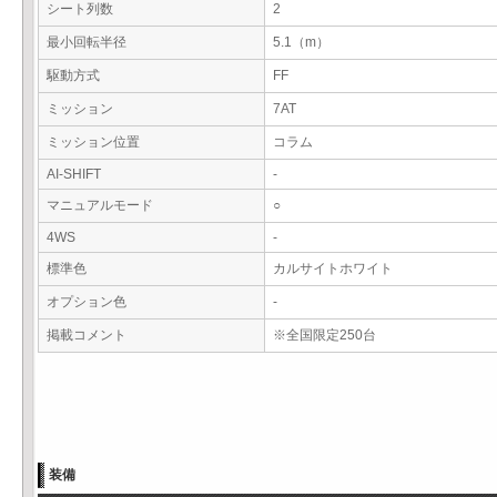
シート列数
2
最小回転半径
5.1（m）
駆動方式
FF
ミッション
7AT
ミッション位置
コラム
AI-SHIFT
-
マニュアルモード
○
4WS
-
標準色
カルサイトホワイト
オプション色
-
掲載コメント
※全国限定250台
装備