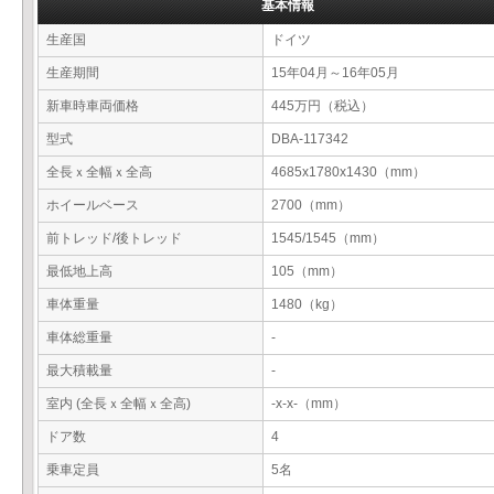
基本情報
生産国
ドイツ
生産期間
15年04月～16年05月
新車時車両価格
445万円（税込）
型式
DBA-117342
全長ｘ全幅ｘ全高
4685x1780x1430（mm）
ホイールベース
2700（mm）
前トレッド/後トレッド
1545/1545（mm）
最低地上高
105（mm）
車体重量
1480（kg）
車体総重量
-
最大積載量
-
室内 (全長ｘ全幅ｘ全高)
-x-x-（mm）
ドア数
4
乗車定員
5名