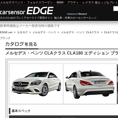
メルセデスベンツ
・
フォルクスワーゲン
・
BMW
・
アウディ
・
レクサス
他エッジなプレミ
大人のためのプレミアカーライフ実現サイト 輸入車・外車のカーセンサーエッジ
新車時価格はメーカー発表当時の価格です
EDGE.net
>
カタログ
>
メルセデス・ベンツ
>
メルセデス・ベンツ CLAクラス
>
CLAクラス(
ブラック
メルセデス・ベンツ CLAクラス CLA180 エディション ブ
基本スペック