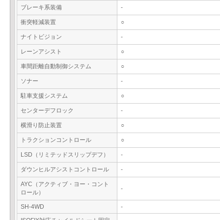
ブレーキ系装備
-
衝突軽減装置
○
ナイトビジョン
-
レーンアシスト
○
車間距離自動制御システム
○
ソナー
-
駐車支援システム
○
センターデフロック
-
横滑り防止装置
○
トラクションコントロール
○
LSD（リミテッドスリップデフ）
-
ダウンヒルアシストコントロール
-
AYC（アクティブ・ヨー・コント
-
ロール）
SH-4WD
-