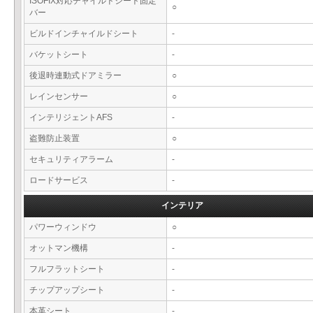
ISOFIX対応チャイルドシート固定
○
バー
ビルドインチャイルドシート
-
バケットシート
-
後退時連動式ドアミラー
○
レインセンサー
○
インテリジェントAFS
-
盗難防止装置
○
セキュリティアラーム
-
ロードサービス
-
インテリア
パワーウィンドウ
○
オットマン機構
-
フルフラットシート
-
チップアップシート
-
本革シート
-