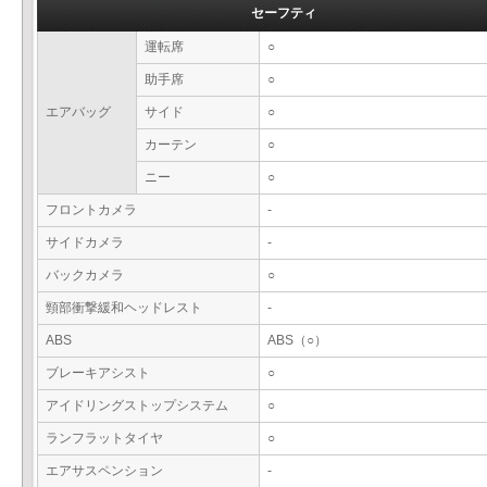
セーフティ
運転席
○
助手席
○
エアバッグ
サイド
○
カーテン
○
ニー
○
フロントカメラ
-
サイドカメラ
-
バックカメラ
○
頸部衝撃緩和ヘッドレスト
-
ABS
ABS（○）
ブレーキアシスト
○
アイドリングストップシステム
○
ランフラットタイヤ
○
エアサスペンション
-