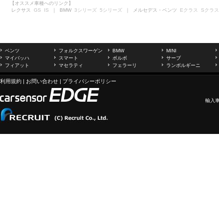
【オススメ車種へのリンク】
レクサス
GS
IS
｜ BMW
3シリーズ
5シリーズ
｜ メルセデス・ベンツ
Eクラス
Sクラス
ベンツ
フォルクスワーゲン
BMW
MINI
マイバッハ
スマート
ボルボ
サーブ
フィアット
マセラティ
フェラーリ
ランボルギーニ
利用規約
|
お問い合わせ
|
プライバシーポリシー
輸入