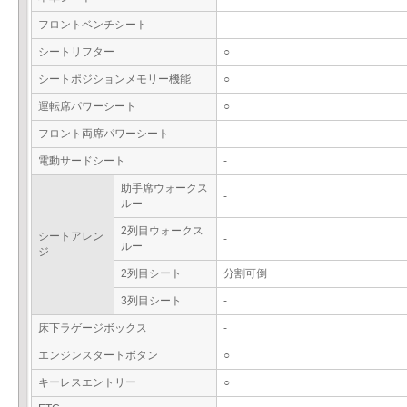
フロントベンチシート
-
シートリフター
○
シートポジションメモリー機能
○
運転席パワーシート
○
フロント両席パワーシート
-
電動サードシート
-
助手席ウォークス
-
ルー
2列目ウォークス
シートアレン
-
ルー
ジ
2列目シート
分割可倒
3列目シート
-
床下ラゲージボックス
-
エンジンスタートボタン
○
キーレスエントリー
○