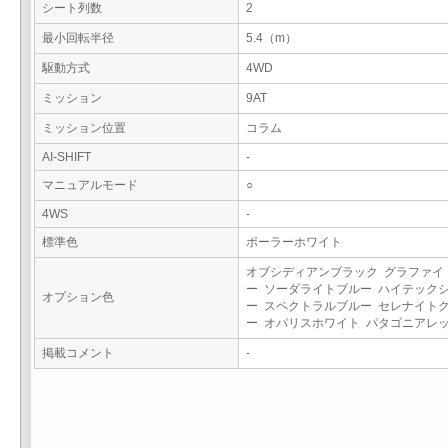
シート列数
2
最小回転半径
5.4（m）
駆動方式
4WD
ミッション
9AT
ミッション位置
コラム
AI-SHIFT
-
マニュアルモード
○
4WS
-
標準色
ポーラーホワイト
オブシディアンブラック グラファイ
ー ソーダライトブルー ハイテック
オプション色
ー スペクトラルブルー セレナイト
ー オパリスホワイト パタゴニアレ
掲載コメント
-