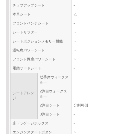
チップアップシート
-
本革シート
△
フロントベンチシート
-
シートリフター
○
シートポジションメモリー機能
○
運転席パワーシート
○
フロント両席パワーシート
○
電動サードシート
-
助手席ウォークス
-
ルー
2列目ウォークス
シートアレン
-
ルー
ジ
2列目シート
分割可倒
3列目シート
-
床下ラゲージボックス
-
エンジンスタートボタン
○