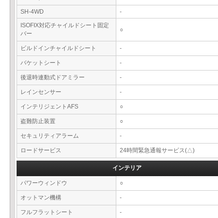
SH-4WD
-
ISOFIX対応チャイルドシート固定
○
バー
ビルドインチャイルドシート
-
バケットシート
-
後退時連動式ドアミラー
-
レインセンサー
-
インテリジェントAFS
○
盗難防止装置
○
セキュリティアラーム
-
ロードサービス
24時間緊急通報サービス(△)
インテリア
パワーウィンドウ
○
オットマン機構
-
フルフラットシート
-