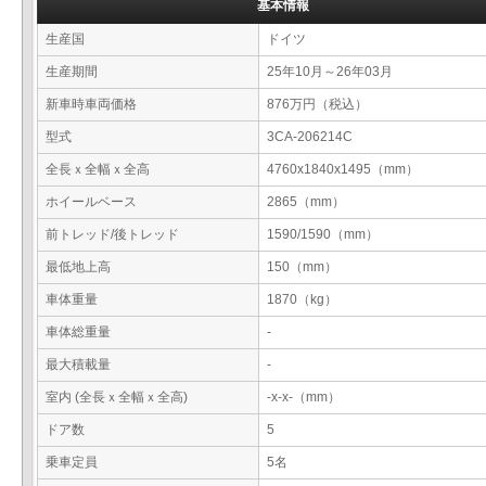
基本情報
生産国
ドイツ
生産期間
25年10月～26年03月
新車時車両価格
876万円（税込）
型式
3CA-206214C
全長ｘ全幅ｘ全高
4760x1840x1495（mm）
ホイールベース
2865（mm）
前トレッド/後トレッド
1590/1590（mm）
最低地上高
150（mm）
車体重量
1870（kg）
車体総重量
-
最大積載量
-
室内 (全長ｘ全幅ｘ全高)
-x-x-（mm）
ドア数
5
乗車定員
5名