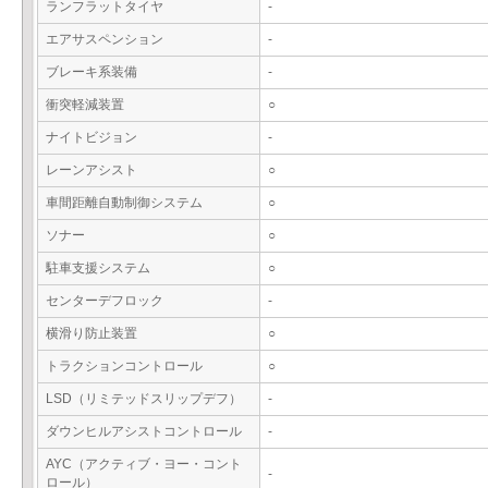
ランフラットタイヤ
-
エアサスペンション
-
ブレーキ系装備
-
衝突軽減装置
○
ナイトビジョン
-
レーンアシスト
○
車間距離自動制御システム
○
ソナー
○
駐車支援システム
○
センターデフロック
-
横滑り防止装置
○
トラクションコントロール
○
LSD（リミテッドスリップデフ）
-
ダウンヒルアシストコントロール
-
AYC（アクティブ・ヨー・コント
-
ロール）