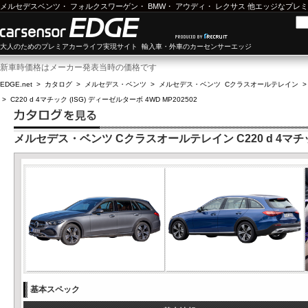
メルセデスベンツ
・
フォルクスワーゲン
・
BMW
・
アウディ
・
レクサス
他エッジなプレミ
大人のためのプレミアカーライフ実現サイト 輸入車・外車のカーセンサーエッジ
新車時価格はメーカー発表当時の価格です
EDGE.net
>
カタログ
>
メルセデス・ベンツ
>
メルセデス・ベンツ Cクラスオールテレイン
>
C220 d 4マチック (ISG) ディーゼルターボ 4WD MP202502
メルセデス・ベンツ Cクラスオールテレイン C220 d 4マチック 
基本スペック