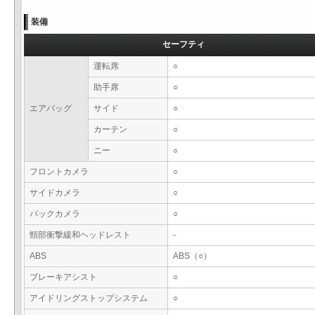
装備
セーフティ
運転席
○
助手席
○
エアバッグ
サイド
○
カーテン
○
ニー
○
フロントカメラ
○
サイドカメラ
○
バックカメラ
○
頸部衝撃緩和ヘッドレスト
-
ABS
ABS（○）
ブレーキアシスト
○
アイドリングストップシステム
○