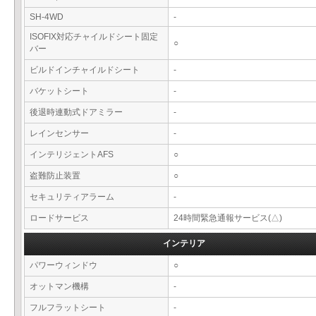
SH-4WD
-
ISOFIX対応チャイルドシート固定
○
バー
ビルドインチャイルドシート
-
バケットシート
-
後退時連動式ドアミラー
-
レインセンサー
-
インテリジェントAFS
○
盗難防止装置
○
セキュリティアラーム
-
ロードサービス
24時間緊急通報サービス(△)
インテリア
パワーウィンドウ
○
オットマン機構
-
フルフラットシート
-