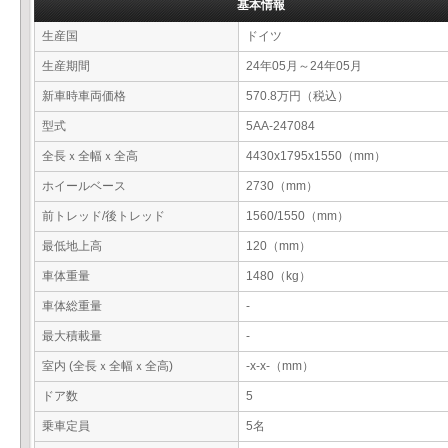
基本情報
生産国
ドイツ
生産期間
24年05月～24年05月
新車時車両価格
570.8万円（税込）
型式
5AA-247084
全長ｘ全幅ｘ全高
4430x1795x1550（mm）
ホイールベース
2730（mm）
前トレッド/後トレッド
1560/1550（mm）
最低地上高
120（mm）
車体重量
1480（kg）
車体総重量
-
最大積載量
-
室内 (全長ｘ全幅ｘ全高)
-x-x-（mm）
ドア数
5
乗車定員
5名