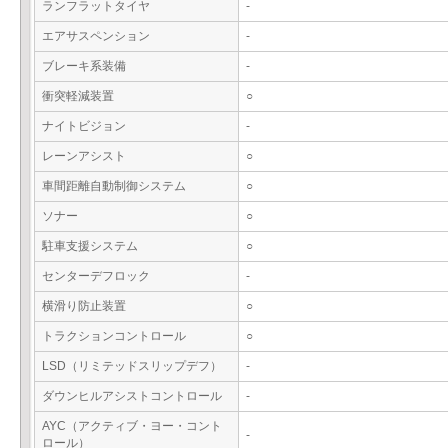
ランフラットタイヤ
-
エアサスペンション
-
ブレーキ系装備
-
衝突軽減装置
○
ナイトビジョン
-
レーンアシスト
○
車間距離自動制御システム
○
ソナー
○
駐車支援システム
○
センターデフロック
-
横滑り防止装置
○
トラクションコントロール
○
LSD（リミテッドスリップデフ）
-
ダウンヒルアシストコントロール
-
AYC（アクティブ・ヨー・コント
-
ロール）