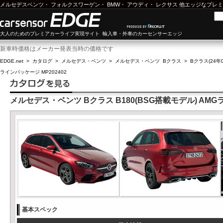
メルセデスベンツ
・
フォルクスワーゲン
・
BMW
・
アウディ
・
レクサス
他エッジなプレミ
大人のためのプレミアカーライフ実現サイト 輸入車・外車のカーセンサーエッジ
新車時価格はメーカー発表当時の価格です
EDGE.net
>
カタログ
>
メルセデス・ベンツ
>
メルセデス・ベンツ Bクラス
>
Bクラス(24年0
ラインパッケージ MP202402
メルセデス・ベンツ Bクラス B180(BSG搭載モデル) AMGラ
基本スペック