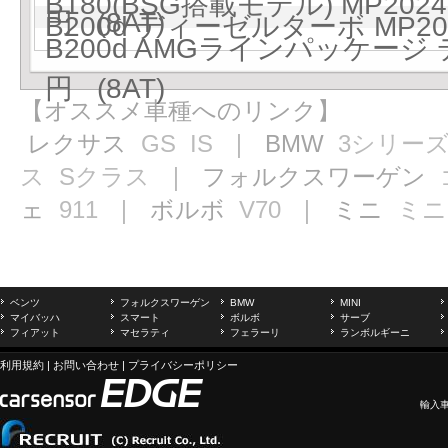
B180(BSG搭載モデル) MP2024
円 (8AT)
B200d ディーゼルターボ MP202
B200d AMGラインパッケージ 
円 (8AT)
【オススメ車種へのリンク】
レクサス
GS
IS
｜ BMW
3シリー
ス
Sクラス
｜ フォルクスワーゲン
ェ
911
｜ ボルボ
V70
｜ ミニ
ミニ
ベンツ
フォルクスワーゲン
BMW
MINI
マイバッハ
スマート
ボルボ
サーブ
フィアット
マセラティ
フェラーリ
ランボルギーニ
利用規約
|
お問い合わせ
|
プライバシーポリシー
輸入