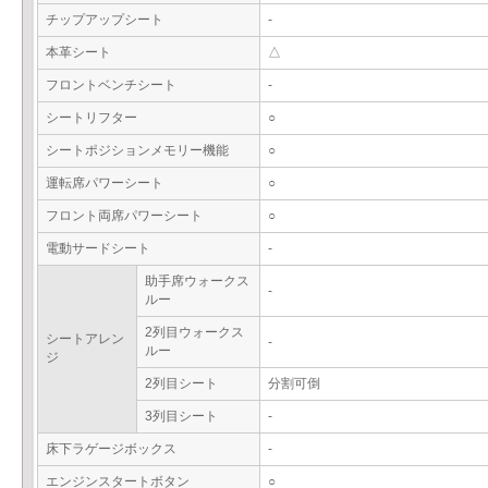
チップアップシート
-
本革シート
△
フロントベンチシート
-
シートリフター
○
シートポジションメモリー機能
○
運転席パワーシート
○
フロント両席パワーシート
○
電動サードシート
-
助手席ウォークス
-
ルー
2列目ウォークス
シートアレン
-
ルー
ジ
2列目シート
分割可倒
3列目シート
-
床下ラゲージボックス
-
エンジンスタートボタン
○