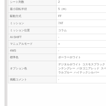
シート列数
2
最小回転半径
5（m）
駆動方式
FF
ミッション
7AT
ミッション位置
コラム
AI-SHIFT
-
マニュアルモード
○
4WS
-
標準色
ポーラーホワイト
デジタルホワイト コスモスブラック
オプション色
ンテングレー パタゴニアレッド ス
ラルブルー ハイテックシルバー
掲載コメント
-