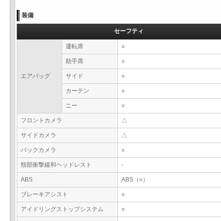
装備
セーフティ
運転席
○
助手席
○
エアバッグ
サイド
○
カーテン
○
ニー
○
フロントカメラ
△
サイドカメラ
△
バックカメラ
○
頸部衝撃緩和ヘッドレスト
-
ABS
ABS（○）
ブレーキアシスト
○
アイドリングストップシステム
○