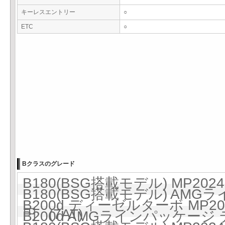
キーレスエントリー
○
ETC
○
Bクラスのグレード
B180(BSG搭載モデル) MP2024
B180(BSG搭載モデル) AMGラ
B200d ディーゼルターボ MP202
円 (7AT)
B200d AMGラインパッケージ 