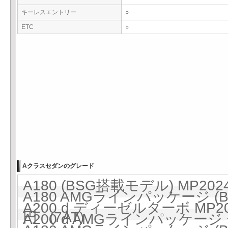
キーレスエントリー
○
ETC
○
Aクラスセダンのグレード
A180 (BSG搭載モデル) MP202
A180 AMGラインパッケージ (B
A200 d ディーゼルターボ MP20
円 (7AT)
A200 d AMGラインパッケージ 