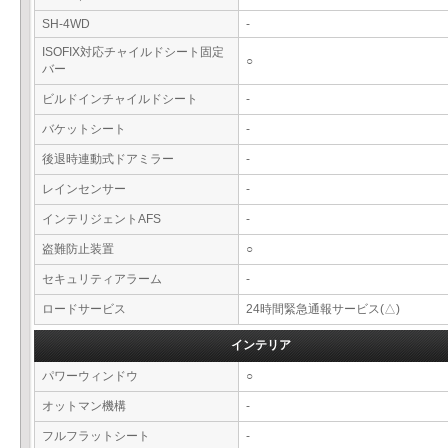
SH-4WD
-
ISOFIX対応チャイルドシート固定
○
バー
ビルドインチャイルドシート
-
バケットシート
-
後退時連動式ドアミラー
-
レインセンサー
-
インテリジェントAFS
-
盗難防止装置
○
セキュリティアラーム
-
ロードサービス
24時間緊急通報サービス(△)
インテリア
パワーウィンドウ
○
オットマン機構
-
フルフラットシート
-