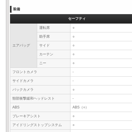
装備
セーフティ
運転席
○
助手席
○
エアバッグ
サイド
○
カーテン
○
ニー
○
フロントカメラ
-
サイドカメラ
-
バックカメラ
○
頸部衝撃緩和ヘッドレスト
-
ABS
ABS（○）
ブレーキアシスト
○
アイドリングストップシステム
○