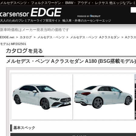
メルセデスベンツ
・
フォルクスワーゲン
・
BMW
・
アウディ
・
レクサス
他エッジなプレミ
大人のためのプレミアカーライフ実現サイト 輸入車・外車のカーセンサーエッジ
新車時価格はメーカー発表当時の価格です
EDGE.net
>
カタログ
>
メルセデス・ベンツ
>
メルセデス・ベンツ Aクラスセダン
>
Aクラス
モデル) MP202501
メルセデス・ベンツ Aクラスセダン A180 (BSG搭載モデル) M
基本スペック