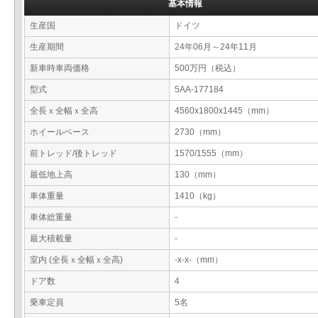
基本情報
生産国
ドイツ
生産期間
24年06月～24年11月
新車時車両価格
500万円（税込）
型式
5AA-177184
全長ｘ全幅ｘ全高
4560x1800x1445（mm）
ホイールベース
2730（mm）
前トレッド/後トレッド
1570/1555（mm）
最低地上高
130（mm）
車体重量
1410（kg）
車体総重量
-
最大積載量
-
室内 (全長ｘ全幅ｘ全高)
-x-x-（mm）
ドア数
4
乗車定員
5名