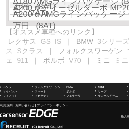
A180 AMGラインパッケージ (B
万円 (8AT)
A200 d ディーゼルターボ MP20
円 (7AT)
A200 d AMGラインパッケージ 
万円 (8AT)
【オススメ車種へのリンク】
レクサス
GS
IS
｜ BMW
3シリー
ス
Sクラス
｜ フォルクスワーゲン
ェ
911
｜ ボルボ
V70
｜ ミニ
ミニ
ベンツ
フォルクスワーゲン
BMW
MINI
マイバッハ
スマート
ボルボ
サーブ
フィアット
マセラティ
フェラーリ
ランボルギーニ
利用規約
|
お問い合わせ
|
プライバシーポリシー
輸入