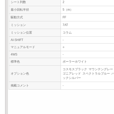
シート列数
2
最小回転半径
5（m）
駆動方式
FF
ミッション
7AT
ミッション位置
コラム
AI-SHIFT
-
マニュアルモード
○
4WS
-
標準色
ポーラーホワイト
コスモスブラック マウンテングレー
オプション色
ゴニアレッド スペクトラルブルー 
ックシルバー
掲載コメント
-