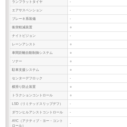
ランフラットタイヤ
-
エアサスペンション
-
ブレーキ系装備
-
衝突軽減装置
○
ナイトビジョン
-
レーンアシスト
○
車間距離自動制御システム
○
ソナー
○
駐車支援システム
○
センターデフロック
-
横滑り防止装置
○
トラクションコントロール
○
LSD（リミテッドスリップデフ）
-
ダウンヒルアシストコントロール
-
AYC（アクティブ・ヨー・コント
-
ロール）