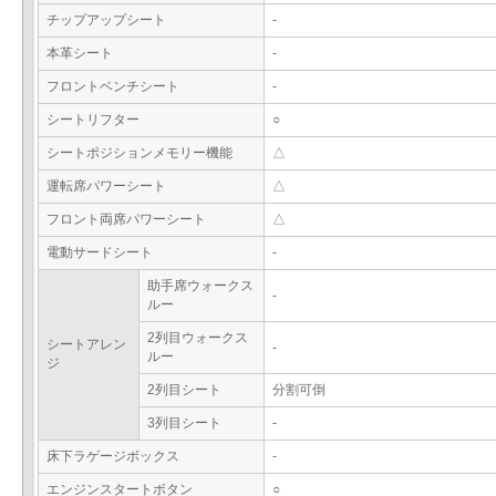
チップアップシート
-
本革シート
-
フロントベンチシート
-
シートリフター
○
シートポジションメモリー機能
△
運転席パワーシート
△
フロント両席パワーシート
△
電動サードシート
-
助手席ウォークス
-
ルー
2列目ウォークス
シートアレン
-
ルー
ジ
2列目シート
分割可倒
3列目シート
-
床下ラゲージボックス
-
エンジンスタートボタン
○