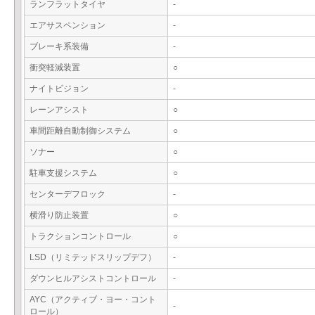
ランフラットタイヤ
-
エアサスペンション
-
ブレーキ系装備
-
衝突軽減装置
○
ナイトビジョン
-
レーンアシスト
○
車間距離自動制御システム
○
ソナー
○
駐車支援システム
○
センターデフロック
-
横滑り防止装置
○
トラクションコントロール
○
LSD（リミテッドスリップデフ）
-
ダウンヒルアシストコントロール
-
AYC（アクティブ・ヨー・コント
-
ロール）