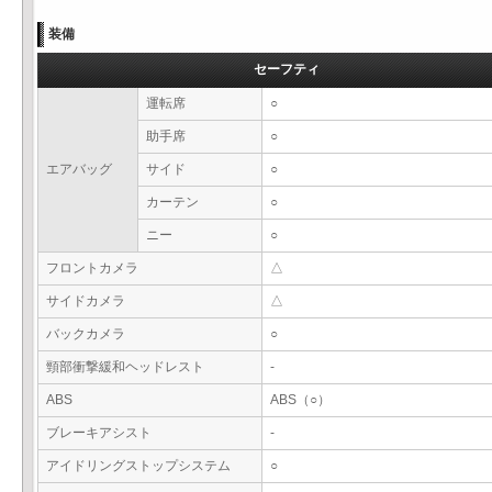
装備
セーフティ
運転席
○
助手席
○
エアバッグ
サイド
○
カーテン
○
ニー
○
フロントカメラ
△
サイドカメラ
△
バックカメラ
○
頸部衝撃緩和ヘッドレスト
-
ABS
ABS（○）
ブレーキアシスト
-
アイドリングストップシステム
○