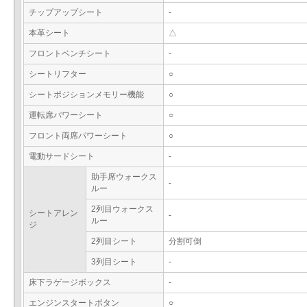
チップアップシート
-
本革シート
△
フロントベンチシート
-
シートリフター
○
シートポジションメモリー機能
○
運転席パワーシート
○
フロント両席パワーシート
○
電動サードシート
-
助手席ウォークス
-
ルー
2列目ウォークス
シートアレン
-
ルー
ジ
2列目シート
分割可倒
3列目シート
-
床下ラゲージボックス
-
エンジンスタートボタン
○