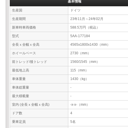
基本情報
生産国
ドイツ
生産期間
23年11月～24年02月
新車時車両価格
588.5万円（税込）
型式
5AA-177184
全長ｘ全幅ｘ全高
4565x1800x1430（mm）
ホイールベース
2730（mm）
前トレッド/後トレッド
1560/1545（mm）
最低地上高
115（mm）
車体重量
1430（kg）
車体総重量
-
最大積載量
-
室内 (全長ｘ全幅ｘ全高)
-x-x-（mm）
ドア数
4
乗車定員
5名