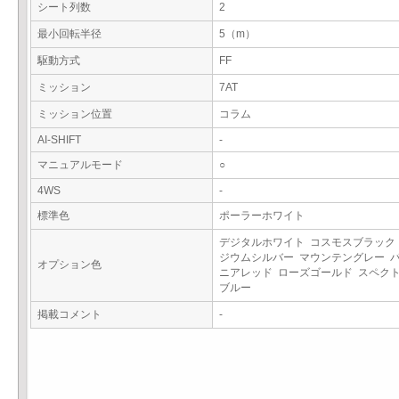
シート列数
2
最小回転半径
5（m）
駆動方式
FF
ミッション
7AT
ミッション位置
コラム
AI-SHIFT
-
マニュアルモード
○
4WS
-
標準色
ポーラーホワイト
デジタルホワイト コスモスブラック
ジウムシルバー マウンテングレー 
オプション色
ニアレッド ローズゴールド スペク
ブルー
掲載コメント
-