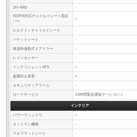
SH-4WD
-
ISOFIX対応チャイルドシート固定
○
バー
ビルドインチャイルドシート
-
バケットシート
-
後退時連動式ドアミラー
-
レインセンサー
-
インテリジェントAFS
○
盗難防止装置
○
セキュリティアラーム
-
ロードサービス
24時間緊急通報サービス(△)
インテリア
パワーウィンドウ
○
オットマン機構
-
フルフラットシート
-