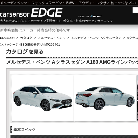
メルセデスベンツ
・
フォルクスワーゲン
・
BMW
・
アウディ
・
レクサス
他エッジなプレミ
大人のためのプレミアカーライフ実現サイト 輸入車・外車のカーセンサーエッジ
新車時価格はメーカー発表当時の価格です
EDGE.net
>
カタログ
>
メルセデス・ベンツ
>
メルセデス・ベンツ Aクラスセダン
>
Aクラス
ンパッケージ (BSG搭載モデル) MP202401
メルセデス・ベンツ Aクラスセダン A180 AMGラインパッケージ
基本スペック