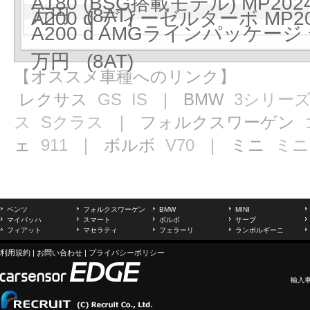
A180 (BSG搭載モデル) MP202
万円 (8AT)
A200 d ディーゼルターボ MP20
A200 d AMGラインパッケージ 
万円 (8AT)
【オススメ車種へのリンク】
レクサス
GS
IS
｜ BMW
3シリー
ス
Sクラス
｜ フォルクスワーゲン
ェ
911
｜ ボルボ
V70
｜ ミニ
ミニ
ベンツ
フォルクスワーゲン
BMW
MINI
マイバッハ
スマート
ボルボ
サーブ
フィアット
マセラティ
フェラーリ
ランボルギーニ
利用規約
|
お問い合わせ
|
プライバシーポリシー
輸入