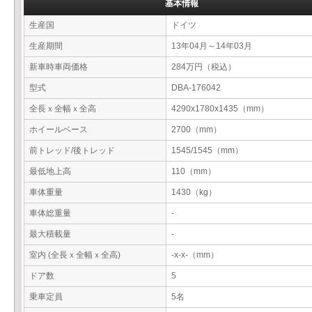
基本情報
生産国
ドイツ
生産期間
13年04月～14年03月
新車時車両価格
284万円（税込）
型式
DBA-176042
全長ｘ全幅ｘ全高
4290x1780x1435（mm）
ホイールベース
2700（mm）
前トレッド/後トレッド
1545/1545（mm）
最低地上高
110（mm）
車体重量
1430（kg）
車体総重量
-
最大積載量
-
室内 (全長ｘ全幅ｘ全高)
-x-x-（mm）
ドア数
5
乗車定員
5名