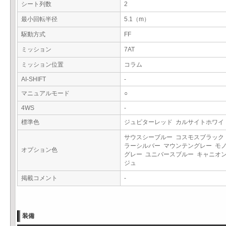
シート列数
2
最小回転半径
5.1（m）
駆動方式
FF
ミッション
7AT
ミッション位置
コラム
AI-SHIFT
-
マニュアルモード
○
4WS
-
標準色
ジュピターレッド カルサイトホワ
サウスシーブルー コスモスブラック
ラーシルバー マウンテングレー モ
オプション色
グレー ユニバースブルー キャニオ
ジュ
掲載コメント
-
装備