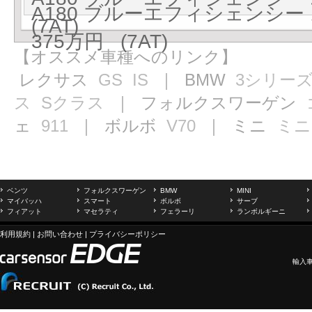
A180 ブルーエフィシェンシ
(7AT)
375万円 (7AT)
【オススメ車種へのリンク】
レクサス
GS
IS
｜ BMW
3シリー
ス
Sクラス
｜ フォルクスワーゲン
ェ
911
｜ ボルボ
V70
｜ ミニ
ミニ
ベンツ
フォルクスワーゲン
BMW
MINI
マイバッハ
スマート
ボルボ
サーブ
フィアット
マセラティ
フェラーリ
ランボルギーニ
利用規約
|
お問い合わせ
|
プライバシーポリシー
輸入