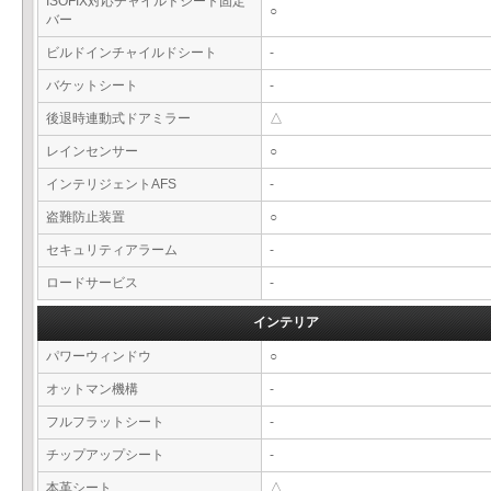
ISOFIX対応チャイルドシート固定
○
バー
ビルドインチャイルドシート
-
バケットシート
-
後退時連動式ドアミラー
△
レインセンサー
○
インテリジェントAFS
-
盗難防止装置
○
セキュリティアラーム
-
ロードサービス
-
インテリア
パワーウィンドウ
○
オットマン機構
-
フルフラットシート
-
チップアップシート
-
本革シート
△