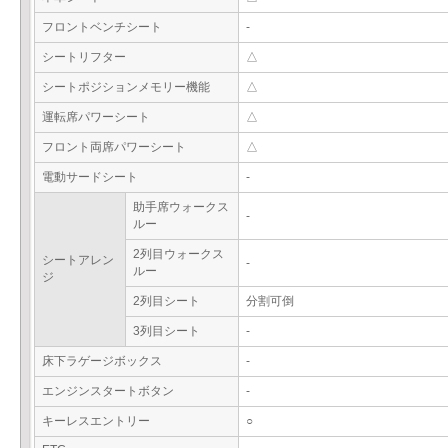
フロントベンチシート
-
シートリフター
△
シートポジションメモリー機能
△
運転席パワーシート
△
フロント両席パワーシート
△
電動サードシート
-
助手席ウォークス
-
ルー
2列目ウォークス
シートアレン
-
ルー
ジ
2列目シート
分割可倒
3列目シート
-
床下ラゲージボックス
-
エンジンスタートボタン
-
キーレスエントリー
○