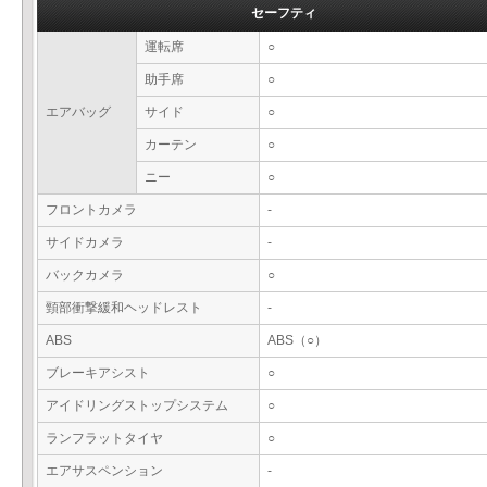
セーフティ
運転席
○
助手席
○
エアバッグ
サイド
○
カーテン
○
ニー
○
フロントカメラ
-
サイドカメラ
-
バックカメラ
○
頸部衝撃緩和ヘッドレスト
-
ABS
ABS（○）
ブレーキアシスト
○
アイドリングストップシステム
○
ランフラットタイヤ
○
エアサスペンション
-