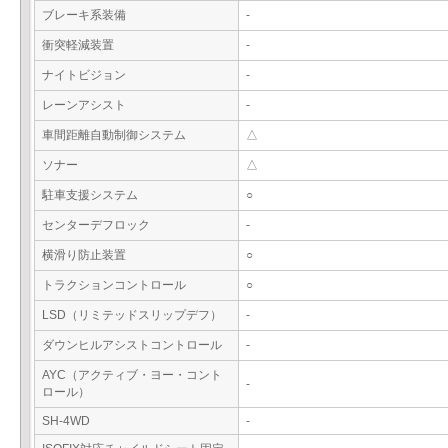
ブレーキ系装備
-
衝突軽減装置
-
ナイトビジョン
-
レーンアシスト
-
車間距離自動制御システム
△
ソナー
△
駐車支援システム
○
センターデフロック
-
横滑り防止装置
○
トラクションコントロール
○
LSD（リミテッドスリップデフ）
-
ダウンヒルアシストコントロール
-
AYC（アクティブ・ヨー・コント
-
ロール）
SH-4WD
-