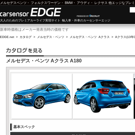
メルセデスベンツ
・
フォルクスワーゲン
・
BMW
・
アウディ
・
レクサス
他エッジなプレミ
大人のためのプレミアカーライフ実現サイト 輸入車・外車のカーセンサーエッジ
新車時価格はメーカー発表当時の価格です
EDGE.net
>
カタログ
>
メルセデス・ベンツ
>
メルセデス・ベンツ Aクラス
>
Aクラス(13年0
メルセデス・ベンツ Aクラス A180
基本スペック