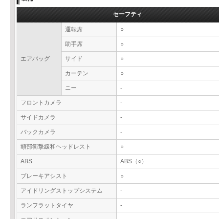
セーフティ
運転席
○
助手席
○
エアバッグ
サイド
○
カーテン
○
ニー
-
フロントカメラ
-
サイドカメラ
-
バックカメラ
-
頸部衝撃緩和ヘッドレスト
○
ABS
ABS（○）
ブレーキアシスト
○
アイドリングストップシステム
-
ランフラットタイヤ
-