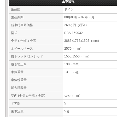
基本情報
生産国
ドイツ
生産期間
08年08月～09年08月
新車時車両価格
269万円（税込）
型式
DBA-169032
全長ｘ全幅ｘ全高
3885x1765x1595（mm）
ホイールベース
2570（mm）
前トレッド/後トレッド
1555/1550（mm）
最低地上高
130（mm）
車体重量
1310（kg）
車体総重量
-
最大積載量
-
室内 (全長ｘ全幅ｘ全高)
-x-x-（mm）
ドア数
5
乗車定員
5名