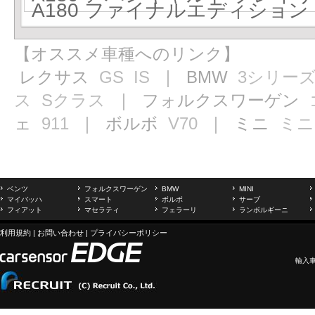
A180 ファイナルエディション 
【オススメ車種へのリンク】
レクサス
GS
IS
｜ BMW
3シリー
ス
Sクラス
｜ フォルクスワーゲン
ェ
911
｜ ボルボ
V70
｜ ミニ
ミニ
ベンツ
フォルクスワーゲン
BMW
MINI
マイバッハ
スマート
ボルボ
サーブ
フィアット
マセラティ
フェラーリ
ランボルギーニ
利用規約
|
お問い合わせ
|
プライバシーポリシー
輸入