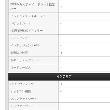
ISOFIX対応チャイルドシート固定
○
バー
ビルドインチャイルドシート
-
バケットシート
-
後退時連動式ドアミラー
-
レインセンサー
-
インテリジェントAFS
-
盗難防止装置
○
セキュリティアラーム
-
ロードサービス
-
インテリア
パワーウィンドウ
○
オットマン機構
-
フルフラットシート
-
チップアップシート
-