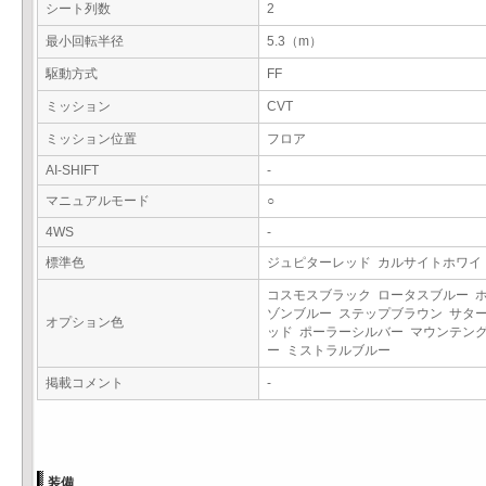
シート列数
2
最小回転半径
5.3（m）
駆動方式
FF
ミッション
CVT
ミッション位置
フロア
AI-SHIFT
-
マニュアルモード
○
4WS
-
標準色
ジュピターレッド カルサイトホワ
コスモスブラック ロータスブルー 
ゾンブルー ステップブラウン サタ
オプション色
ッド ポーラーシルバー マウンテン
ー ミストラルブルー
掲載コメント
-
装備