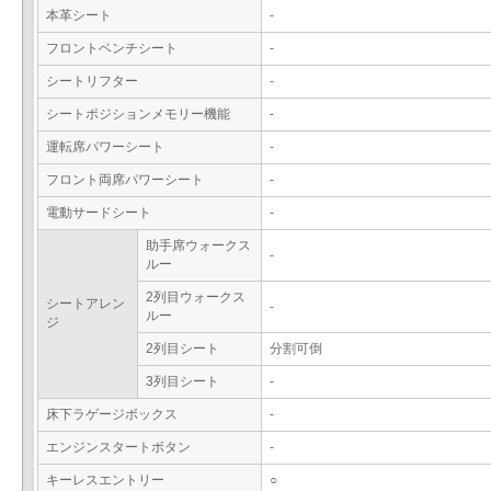
本革シート
-
フロントベンチシート
-
シートリフター
-
シートポジションメモリー機能
-
運転席パワーシート
-
フロント両席パワーシート
-
電動サードシート
-
助手席ウォークス
-
ルー
2列目ウォークス
シートアレン
-
ルー
ジ
2列目シート
分割可倒
3列目シート
-
床下ラゲージボックス
-
エンジンスタートボタン
-
キーレスエントリー
○