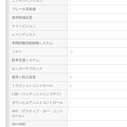
エアサスペンション
-
ブレーキ系装備
-
衝突軽減装置
-
ナイトビジョン
-
レーンアシスト
-
車間距離自動制御システム
-
ソナー
△
駐車支援システム
-
センターデフロック
-
横滑り防止装置
○
トラクションコントロール
○
LSD（リミテッドスリップデフ）
-
ダウンヒルアシストコントロール
-
AYC（アクティブ・ヨー・コント
-
ロール）
SH-4WD
-