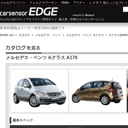
メルセデスベンツ
・
フォルクスワーゲン
・
BMW
・
アウディ
・
レクサス
他エッジなプレミ
大人のためのプレミアカーライフ実現サイト 輸入車・外車のカーセンサーエッジ
新車時価格はメーカー発表当時の価格です
EDGE.net
>
カタログ
>
メルセデス・ベンツ
>
メルセデス・ベンツ Aクラス
>
Aクラス(08年0
メルセデス・ベンツ Aクラス A170
基本スペック