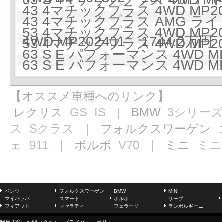
43 4マチックプラス 4WD MP20
43 4マチックプラス AMG 
53 4マチックプラス 4WD MP20
4WD MP202401 1744.2万円 
53 4マチックプラス 4WD MP20
63 S E パフォーマンス 4WD MP
63 S E パフォーマンス 4WD MP
【オススメ車種へのリンク】
レクサス
GS
IS
｜ BMW
3シリー
ス
Sクラス
｜ フォルクスワーゲン
ェ
911
｜ ボルボ
V70
｜ ミニ
ミニ
ベンツ
フォルクスワーゲン
BMW
MINI
マイバッハ
スマート
ボルボ
サーブ
フィアット
マセラティ
フェラーリ
ランボルギーニ