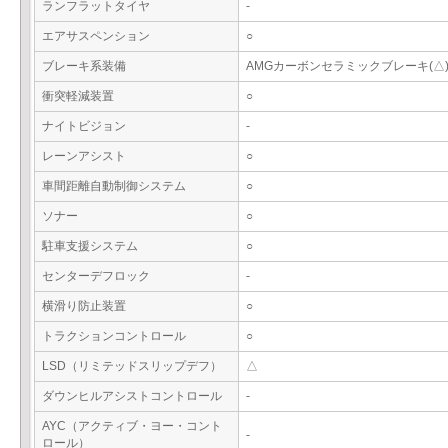
ランフラットタイヤ
-
エアサスペンション
○
ブレーキ系装備
AMGカーボンセラミックブレーキ(△
衝突軽減装置
○
ナイトビジョン
-
レーンアシスト
○
車間距離自動制御システム
○
ソナー
○
駐車支援システム
○
センターデフロック
-
横滑り防止装置
○
トラクションコントロール
○
LSD（リミテッドスリップデフ）
△
ダウンヒルアシストコントロール
-
AYC（アクティブ・ヨー・コント
-
ロール）