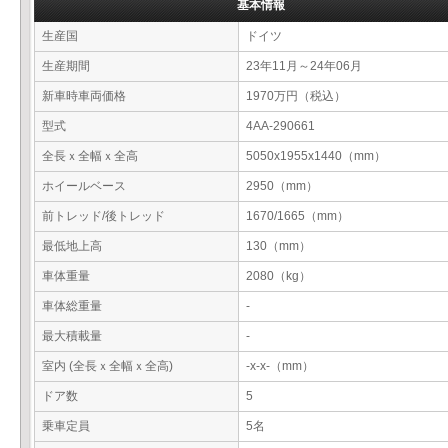
基本情報
生産国
ドイツ
生産期間
23年11月～24年06月
新車時車両価格
1970万円（税込）
型式
4AA-290661
全長ｘ全幅ｘ全高
5050x1955x1440（mm）
ホイールベース
2950（mm）
前トレッド/後トレッド
1670/1665（mm）
最低地上高
130（mm）
車体重量
2080（kg）
車体総重量
-
最大積載量
-
室内 (全長ｘ全幅ｘ全高)
-x-x-（mm）
ドア数
5
乗車定員
5名