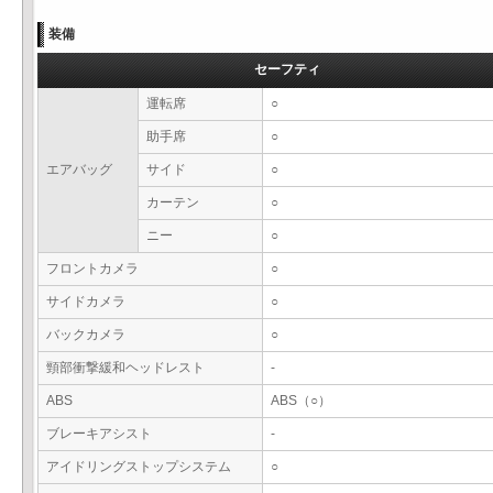
装備
セーフティ
運転席
○
助手席
○
エアバッグ
サイド
○
カーテン
○
ニー
○
フロントカメラ
○
サイドカメラ
○
バックカメラ
○
頸部衝撃緩和ヘッドレスト
-
ABS
ABS（○）
ブレーキアシスト
-
アイドリングストップシステム
○