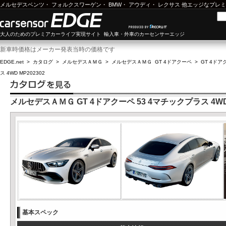
メルセデスベンツ
・
フォルクスワーゲン
・
BMW
・
アウディ
・
レクサス
他エッジなプレミ
大人のためのプレミアカーライフ実現サイト 輸入車・外車のカーセンサーエッジ
新車時価格はメーカー発表当時の価格です
EDGE.net
>
カタログ
>
メルセデスＡＭＧ
>
メルセデスＡＭＧ GT 4ドアクーペ
>
GT 4ドアク
ス 4WD MP202302
メルセデスＡＭＧ GT 4ドアクーペ 53 4マチックプラス 4WD 
基本スペック