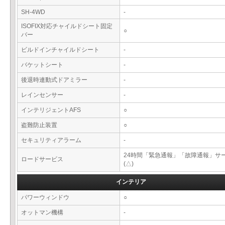
SH-4WD
-
ISOFIX対応チャイルドシート固定
○
バー
ビルドインチャイルドシート
-
バケットシート
-
後退時連動式ドアミラー
-
レインセンサー
-
インテリジェントAFS
○
盗難防止装置
○
セキュリティアラーム
-
24時間「緊急通報」「故障通報」サ
ロードサービス
(△)
インテリア
パワーウィンドウ
○
オットマン機構
-