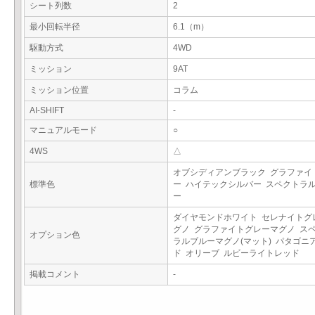
シート列数
2
最小回転半径
6.1（m）
駆動方式
4WD
ミッション
9AT
ミッション位置
コラム
AI-SHIFT
-
マニュアルモード
○
4WS
△
オブシディアンブラック グラファイ
標準色
ー ハイテックシルバー スペクトラ
ー
ダイヤモンドホワイト セレナイトグ
グノ グラファイトグレーマグノ ス
オプション色
ラルブルーマグノ(マット) パタゴニ
ド オリーブ ルビーライトレッド
掲載コメント
-