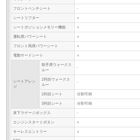
フロントベンチシート
-
シートリフター
○
シートポジションメモリー機能
○
運転席パワーシート
○
フロント両席パワーシート
○
電動サードシート
○
助手席ウォークス
-
ルー
2列目ウォークス
シートアレン
-
ルー
ジ
2列目シート
分割可倒
3列目シート
分割可倒
床下ラゲージボックス
-
エンジンスタートボタン
○
キーレスエントリー
○