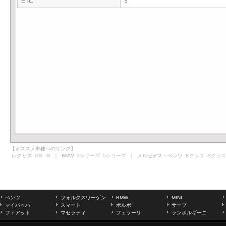
ETC
○
【オススメ車種へのリンク】
レクサス
GS
IS
｜ BMW
3シリーズ
5シリーズ
｜ メルセデス・ベンツ
Eクラス
Sクラス
ベンツ
フォルクスワーゲン
BMW
MINI
マイバッハ
スマート
ボルボ
サーブ
フィアット
マセラティ
フェラーリ
ランボルギーニ