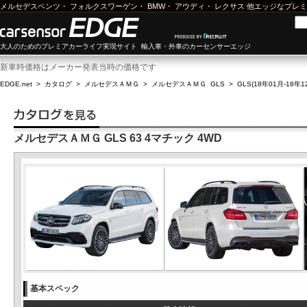
メルセデスベンツ
・
フォルクスワーゲン
・
BMW
・
アウディ
・
レクサス
他エッジなプレミ
大人のためのプレミアカーライフ実現サイト 輸入車・外車のカーセンサーエッジ
新車時価格はメーカー発表当時の価格です
EDGE.net
>
カタログ
>
メルセデスＡＭＧ
>
メルセデスＡＭＧ GLS
>
GLS(18年01月-18年1
メルセデスＡＭＧ GLS 63 4マチック 4WD
基本スペック