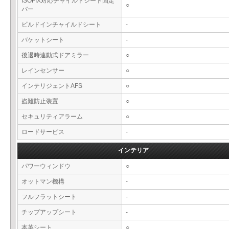
ISOFIX対応チャイルドシート固定
○
バー
ビルドインチャイルドシート
-
バケットシート
-
後退時連動式ドアミラー
○
レインセンサー
○
インテリジェントAFS
○
盗難防止装置
○
セキュリティアラーム
○
ロードサービス
-
インテリア
パワーウィンドウ
○
オットマン機構
-
フルフラットシート
-
チップアップシート
-
本革シート
○