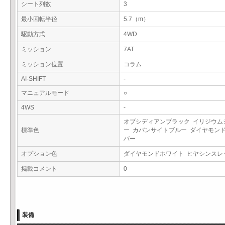
シート列数
3
最小回転半径
5.7（m）
駆動方式
4WD
ミッション
7AT
ミッション位置
コラム
AI-SHIFT
-
マニュアルモード
○
4WS
-
オブシディアンブラック イリジウム
標準色
ー カバンサイトブルー ダイヤモン
バー
オプション色
ダイヤモンドホワイト ヒヤシンス
掲載コメント
0
装備