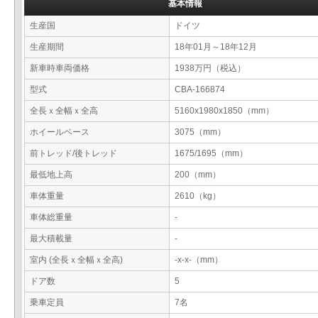
基本情報
生産国
ドイツ
生産期間
18年01月～18年12月
新車時車両価格
1938万円（税込）
型式
CBA-166874
全長ｘ全幅ｘ全高
5160x1980x1850（mm）
ホイールベース
3075（mm）
前トレッド/後トレッド
1675/1695（mm）
最低地上高
200（mm）
車体重量
2610（kg）
車体総重量
-
最大積載量
-
室内 (全長ｘ全幅ｘ全高)
-x-x-（mm）
ドア数
5
乗車定員
7名