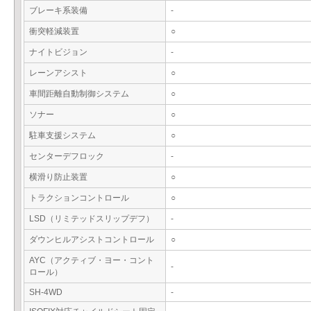
ブレーキ系装備
-
衝突軽減装置
○
ナイトビジョン
-
レーンアシスト
○
車間距離自動制御システム
○
ソナー
○
駐車支援システム
○
センターデフロック
-
横滑り防止装置
○
トラクションコントロール
○
LSD（リミテッドスリップデフ）
-
ダウンヒルアシストコントロール
○
AYC（アクティブ・ヨー・コント
-
ロール）
SH-4WD
-