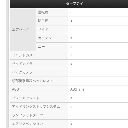
セーフティ
運転席
○
助手席
○
エアバッグ
サイド
○
カーテン
○
ニー
○
フロントカメラ
○
サイドカメラ
○
バックカメラ
○
頸部衝撃緩和ヘッドレスト
-
ABS
ABS（○）
ブレーキアシスト
○
アイドリングストップシステム
○
ランフラットタイヤ
-
エアサスペンション
○